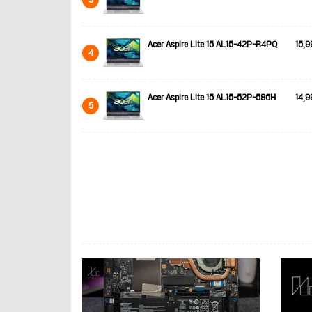
Acer Aspire Lite 15 AL15-42P-R4PQ
15,9
4
Acer Aspire Lite 15 AL15-52P-586H
14,9
5