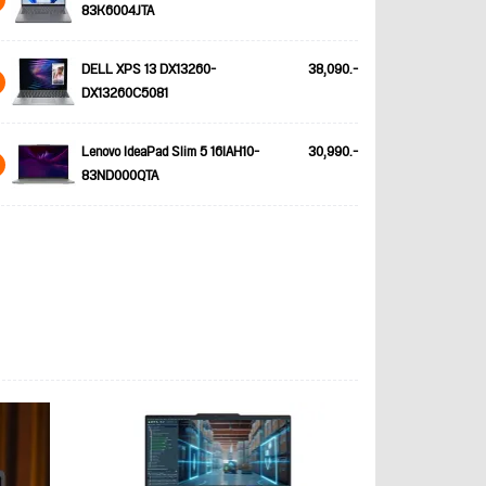
83K6004JTA
DELL XPS 13 DX13260-
38,090.-
DX13260C5081
Lenovo IdeaPad Slim 5 16IAH10-
30,990.-
83ND000QTA