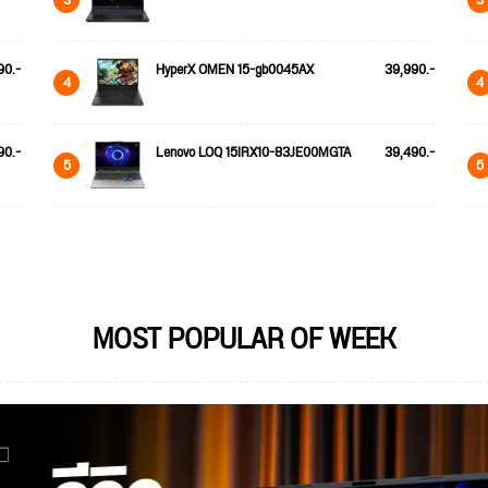
90.-
HyperX OMEN 15-gb0045AX
39,990.-
4
4
90.-
Lenovo LOQ 15IRX10-83JE00MGTA
39,490.-
5
5
MOST POPULAR OF WEEK