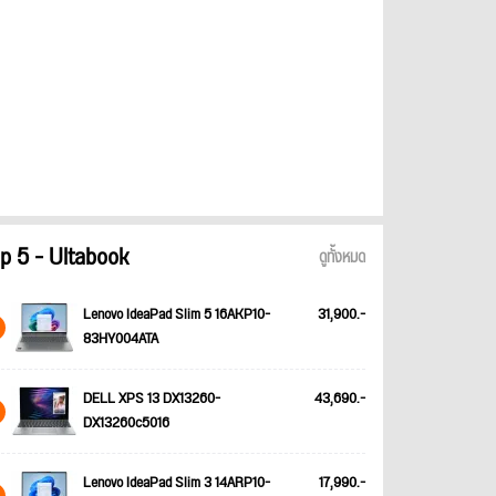
p 5 - Ultabook
ดูทั้งหมด
Lenovo IdeaPad Slim 5 16AKP10-
31,900.-
83HY004ATA
DELL XPS 13 DX13260-
43,690.-
DX13260c5016
Lenovo IdeaPad Slim 3 14ARP10-
17,990.-