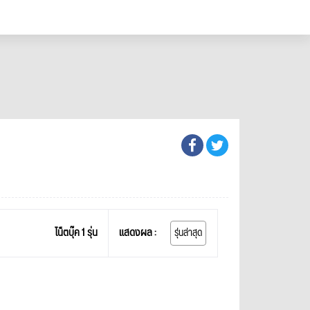
โน็ตบุ๊ค 1 รุ่น
แสดงผล :
รุ่นล่าสุด