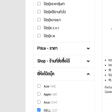
โน๊ตบุ๊คราคาคุ้มค่า
โน๊ตบุ๊คใช้งานทั่วไป
โน๊ตบุ๊คบางเบา
โน๊ตบุ๊ค 2 in 1
โน้ตบุ๊ค AI
Price - ราคา
Shop - ร้านที่สั่งซื้อได้
In
In
16
ยี่ห้อโน็ตบุ๊ค
51
15
Acer
(48)
Perfo
Gami
Apple
(48)
Asus
(214)
DELL
(22)