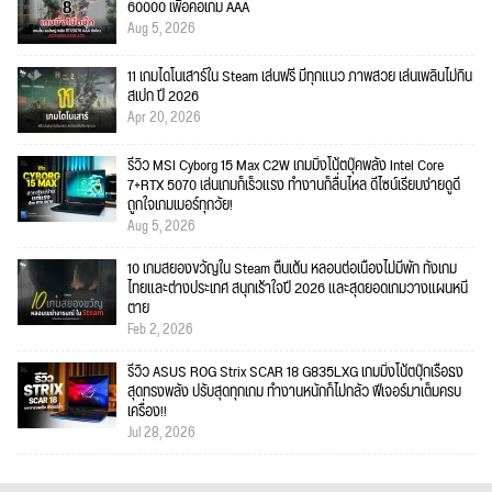
60000 เพื่อคอเกม AAA
Aug 5, 2026
11 เกมไดโนเสาร์ใน Steam เล่นฟรี มีทุกแนว ภาพสวย เล่นเพลินไม่กิน
สเปก ปี 2026
Apr 20, 2026
รีวิว MSI Cyborg 15 Max C2W เกมมิ่งโน้ตบุ๊คพลัง Intel Core
7+RTX 5070 เล่นเกมก็เร็วแรง ทำงานก็ลื่นไหล ดีไซน์เรียบง่ายดูดี
ถูกใจเกมเมอร์ทุกวัย!
Aug 5, 2026
10 เกมสยองขวัญใน Steam ตื่นเต้น หลอนต่อเนื่องไม่มีพัก ทั้งเกม
ไทยและต่างประเทศ สนุกเร้าใจปี 2026 และสุดยอดเกมวางแผนหนี
ตาย
Feb 2, 2026
รีวิว ASUS ROG Strix SCAR 18 G835LXG เกมมิ่งโน้ตบุ๊กเรือธง
สุดทรงพลัง ปรับสุดทุกเกม ทำงานหนักก็ไม่กลัว ฟีเจอร์มาเต็มครบ
เครื่อง!!
Jul 28, 2026