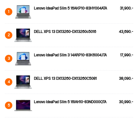
Lenovo IdeaPad Slim 5 16AKP10-83HY004ATA
31,900.-
1
DELL XPS 13 DX13260-DX13260c5016
43,690.-
2
Lenovo IdeaPad Slim 3 14ARP10-83K6004JTA
17,990.-
3
DELL XPS 13 DX13260-DX13260C5081
38,090.-
4
Lenovo IdeaPad Slim 5 16IAH10-83ND000QTA
30,990.-
5