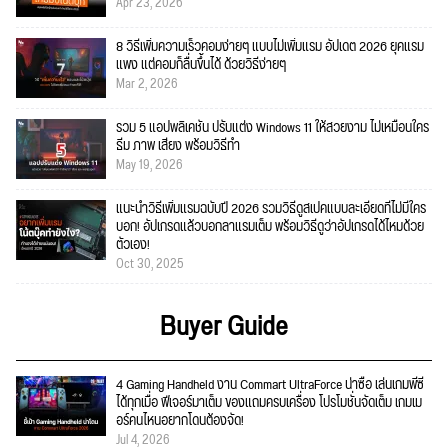
Apr 23, 2026
8 วิธีเพิ่มความเร็วคอมง่ายๆ แบบไม่เพิ่มแรม อัปเดต 2026 ยุคแรม
แพง แต่คอมก็ลื่นขึ้นได้ ด้วยวิธีง่ายๆ
Mar 2, 2026
รวม 5 แอปพลิเคชัน ปรับแต่ง Windows 11 ให้สวยงาม ไม่เหมือนใคร
ธีม ภาพ เสียง พร้อมวิธีทำ
May 19, 2026
แนะนำวิธีเพิ่มแรมฉบับปี 2026 รวมวิธีดูสเปคแบบละเอียดที่ไม่มีใคร
บอก! อัปเกรดแล้วบอกลาแรมเต็ม พร้อมวิธีดูว่าอัปเกรดได้ไหมด้วย
ตัวเอง!
Oct 30, 2025
Buyer Guide
4 Gaming Handheld งาน Commart UltraForce น่าซื้อ เล่นเกมพีซี
ได้ทุกเมื่อ ฟีเจอร์มาเต็ม ของแถมครบเครื่อง โปรโมชั่นจัดเต็ม เกมเม
อร์คนไหนอยากโดนต้องจัด!
Jul 4, 2026