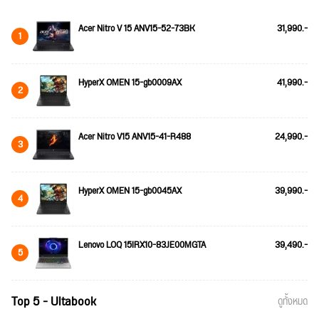
Acer Nitro V 15 ANV15-52-73BK
31,990.-
1
HyperX OMEN 15-gb0009AX
41,990.-
2
Acer Nitro V15 ANV15-41-R488
24,990.-
3
HyperX OMEN 15-gb0045AX
39,990.-
4
Lenovo LOQ 15IRX10-83JE00MGTA
39,490.-
5
Top 5 - Ultabook
ดูทั้งหมด