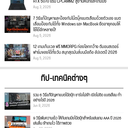
RTX 5070 แรม LPCAMM2 สู้งานหนักและเกมมิ่ง
Aug 3, 2026
7 วิธีแก้ปัญหาและป้องกันโน๊ตบุ๊คแบตเสื่อมด้วยตัวเอง แบต
เสื่อมป้องกันได้ทั้ง Windows และ MacBook ยืดอายุคอมให้
ใช้ได้อีกหลายปี!
Aug 5, 2026
12 เกมเก็บเวล ฟรี MMORPG ท่องโลกกว้าง ตีมอนสเตอร์
ฟาร์มของได้ทั้งวัน สนุกสุดมันส์บนมือถือ อัปเดตปี 2026
Aug 5, 2026
ทิป-เทคนิคต่างๆ
รวม 6 วิธีแก้ปัญหาแบตโน้ตบุ๊ก ชาร์จไม่เข้า เปิดไม่ติด แบตเสื่อม ทำ
อย่างไรปี 2026
Jun 8, 2026
9 วิธีเพิ่มความเร็ว ให้กับเกมมิ่งโน้ตบุ๊กสำหรับเล่นเกม AAA ปี 2026
เล่นลื่น เข้าเกมไว ได้ภาพสวย