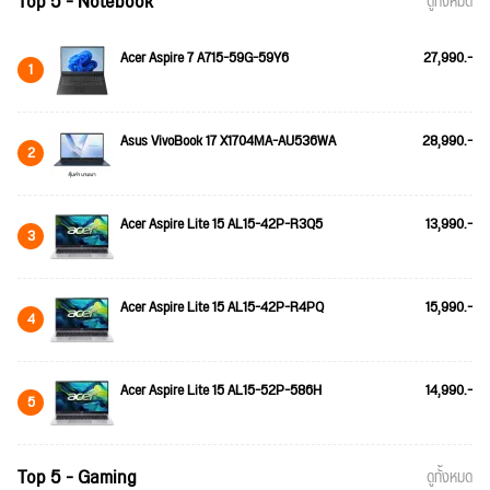
Top 5 - Notebook
ดูทั้งหมด
Acer Aspire 7 A715-59G-59Y6
27,990.-
1
Asus VivoBook 17 X1704MA-AU536WA
28,990.-
2
Acer Aspire Lite 15 AL15-42P-R3Q5
13,990.-
3
Acer Aspire Lite 15 AL15-42P-R4PQ
15,990.-
4
Acer Aspire Lite 15 AL15-52P-586H
14,990.-
5
Top 5 - Gaming
ดูทั้งหมด