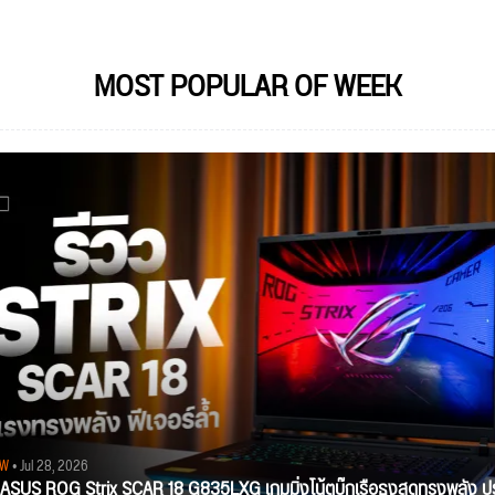
MOST POPULAR OF WEEK
EW
• Jul 28, 2026
ว ASUS ROG Strix SCAR 18 G835LXG เกมมิ่งโน้ตบุ๊กเรือธงสุดทรงพลัง ป