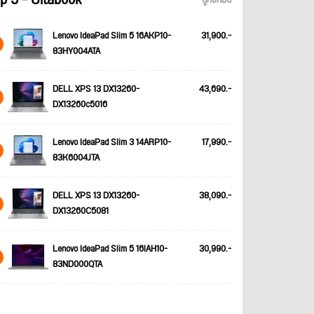
p 5 - Ultabook
ดูทั้งหมด
Lenovo IdeaPad Slim 5 16AKP10-
31,900.-
83HY004ATA
DELL XPS 13 DX13260-
43,690.-
DX13260c5016
Lenovo IdeaPad Slim 3 14ARP10-
17,990.-
83K6004JTA
DELL XPS 13 DX13260-
38,090.-
DX13260C5081
Lenovo IdeaPad Slim 5 16IAH10-
30,990.-
83ND000QTA