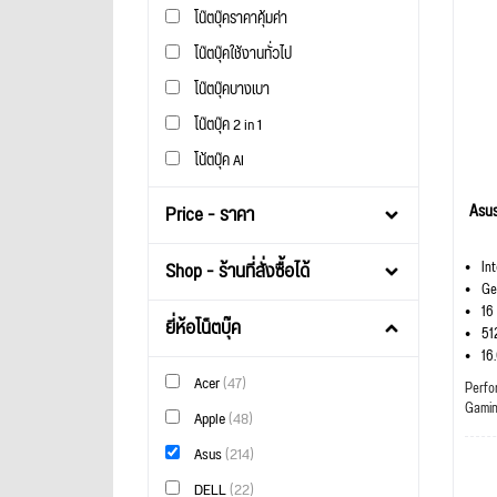
โน๊ตบุ๊คราคาคุ้มค่า
โน๊ตบุ๊คใช้งานทั่วไป
โน๊ตบุ๊คบางเบา
โน๊ตบุ๊ค 2 in 1
โน้ตบุ๊ค AI
Asu
Price - ราคา
Shop - ร้านที่สั่งซื้อได้
In
Ge
16
ยี่ห้อโน็ตบุ๊ค
51
16
Acer
(47)
Perfo
Gami
Apple
(48)
Asus
(214)
DELL
(22)