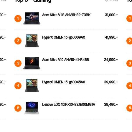
Top 5 - Gaming
To
้งหมด
ดูทั้งหมด
90.-
Acer Nitro V 15 ANV15-52-73BK
31,990.-
1
1
90.-
HyperX OMEN 15-gb0009AX
41,990.-
2
2
90.-
Acer Nitro V15 ANV15-41-R488
24,990.-
3
3
90.-
HyperX OMEN 15-gb0045AX
39,990.-
4
4
90.-
Lenovo LOQ 15IRX10-83JE00MGTA
39,490.-
5
5