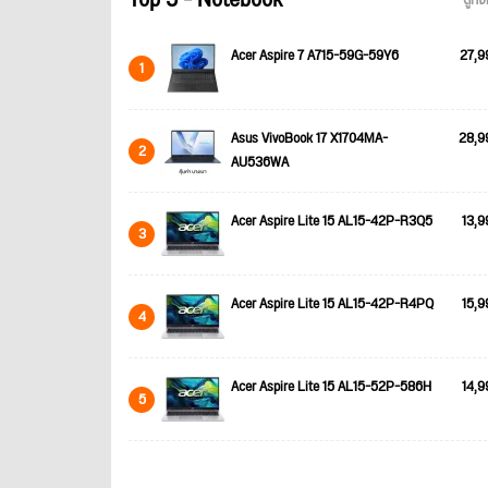
Top 5 - Notebook
ดูทั
Acer Aspire 7 A715-59G-59Y6
27,9
1
Asus VivoBook 17 X1704MA-
28,9
2
AU536WA
Acer Aspire Lite 15 AL15-42P-R3Q5
13,9
3
Acer Aspire Lite 15 AL15-42P-R4PQ
15,9
4
Acer Aspire Lite 15 AL15-52P-586H
14,9
5