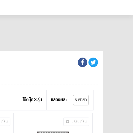
โน็ตบุ๊ค 3 รุ่น
แสดงผล :
รุ่นล่าสุด
บเทียบ
เปรียบเทียบ