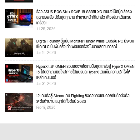
รีวิว ASUS ROG Strix SCAR 18 G835LXG เกมมิ่งโน้ตบุ๊กเรือธง
สุดทรงพลัง ปรับสุดทุกเกม ทำงานหนักก็ไม่กลัว ฟีเจอร์มาเต็มครบ
เครื่อง!!
Jul 28, 2026
Digital Foundry ยืนยัน Monster Hunter Wilds เวอร์ชัน PC มีระบบ
เช็ก DLC นับพันครั้ง ทำเฟรมเรตร่วงในบางสถานการณ์
Jan 19, 2026
HyperX และ OMEN รวมสองพลังเกมมิงสุดแกร่งสู่ HyperX OMEN
15 โน้ตบุ๊กเกมมิงใหม่ภายใต้แบรนด์ HyperX เติมเต็มความเร้าใจให้
เหล่าเกมเมอร์
Jan 31, 2026
12 เกมต่อสู้ Steam เกม Fighting ยอดฮิตคอเกมดวลกันตัวต่อตัว
ระดับตำนาน สนุกได้ทั้งวันปี 2026
Feb 17, 2026