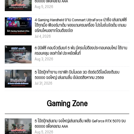
60000 เพื่อคอเกม AAA
Aug 5, 2026
4 Gaming Handheld งาน Commart UltraForce น่าซื้อ เล่นเกมพีซี
ได้ทุกเมื่อ ฟีเจอร์มาเต็ม ของแถมครบเครื่อง โปรโมชั่นจัดเต็ม เกมเม
อร์คนไหนอยากโดนต้องจัด!
Jul 4, 2026
6 มินิพีซี คอมจิ๋วเริ่มแค่ 5 พัน มีครบไม่ต้องประกอบคอมใหม่ ใช้งาน
ครอบคลุม ลดค่าไฟ ประหยัดพื้นที่
Aug 3, 2026
5 โน้ตบุ๊กทำงาน กราฟิก ปั้นโมเดล 3D ตัดต่อวีดีโอเบื้องต้นงบ
50000 จอใหญ่ เล่นเกมลื่น อัปเดตสิงหาคม 2569
Jul 31, 2026
Gaming Zone
5 โน้ตบุ๊กเล่นเกม จอใหญ่เล่นเกมลื่น พลัง GeForce RTX 5070 งบ
60000 เพื่อคอเกม AAA
Aug 5, 2026