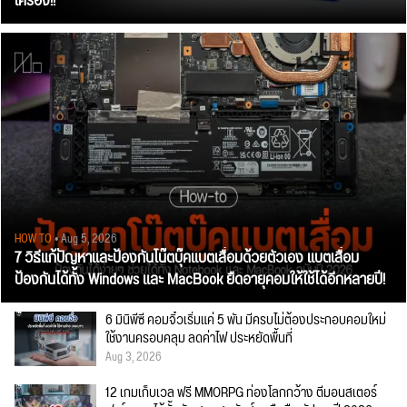
เครื่อง!!
HOW TO
• Aug 5, 2026
7 วิธีแก้ปัญหาและป้องกันโน๊ตบุ๊คแบตเสื่อมด้วยตัวเอง แบตเสื่อม
ป้องกันได้ทั้ง Windows และ MacBook ยืดอายุคอมให้ใช้ได้อีกหลายปี!
6 มินิพีซี คอมจิ๋วเริ่มแค่ 5 พัน มีครบไม่ต้องประกอบคอมใหม่
ใช้งานครอบคลุม ลดค่าไฟ ประหยัดพื้นที่
Aug 3, 2026
12 เกมเก็บเวล ฟรี MMORPG ท่องโลกกว้าง ตีมอนสเตอร์