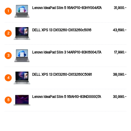
Lenovo IdeaPad Slim 5 16AKP10-83HY004ATA
31,900.-
1
DELL XPS 13 DX13260-DX13260c5016
43,690.-
2
Lenovo IdeaPad Slim 3 14ARP10-83K6004JTA
17,990.-
3
DELL XPS 13 DX13260-DX13260C5081
38,090.-
4
Lenovo IdeaPad Slim 5 16IAH10-83ND000QTA
30,990.-
5