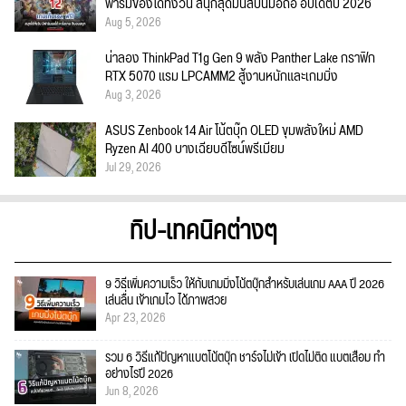
ฟาร์มของได้ทั้งวัน สนุกสุดมันส์บนมือถือ อัปเดตปี 2026
Aug 5, 2026
น่าลอง ThinkPad T1g Gen 9 พลัง Panther Lake กราฟิก
RTX 5070 แรม LPCAMM2 สู้งานหนักและเกมมิ่ง
Aug 3, 2026
ASUS Zenbook 14 Air โน้ตบุ๊ก OLED ขุมพลังใหม่ AMD
Ryzen AI 400 บางเฉียบดีไซน์พรีเมียม
Jul 29, 2026
ทิป-เทคนิคต่างๆ
9 วิธีเพิ่มความเร็ว ให้กับเกมมิ่งโน้ตบุ๊กสำหรับเล่นเกม AAA ปี 2026
เล่นลื่น เข้าเกมไว ได้ภาพสวย
Apr 23, 2026
รวม 6 วิธีแก้ปัญหาแบตโน้ตบุ๊ก ชาร์จไม่เข้า เปิดไม่ติด แบตเสื่อม ทำ
อย่างไรปี 2026
Jun 8, 2026