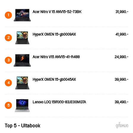
Acer Nitro V 15 ANV15-52-73BK
31,990.-
1
HyperX OMEN 15-gb0009AX
41,990.-
2
Acer Nitro V15 ANV15-41-R488
24,990.-
3
HyperX OMEN 15-gb0045AX
39,990.-
4
Lenovo LOQ 15IRX10-83JE00MGTA
39,490.-
5
Top 5 - Ultabook
ดูทั้งหมด