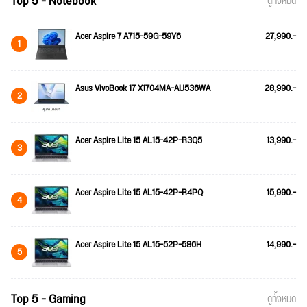
Top 5 - Notebook
ดูทั้งหมด
Acer Aspire 7 A715-59G-59Y6
27,990.-
1
Asus VivoBook 17 X1704MA-AU536WA
28,990.-
2
Acer Aspire Lite 15 AL15-42P-R3Q5
13,990.-
3
Acer Aspire Lite 15 AL15-42P-R4PQ
15,990.-
4
Acer Aspire Lite 15 AL15-52P-586H
14,990.-
5
Top 5 - Gaming
ดูทั้งหมด