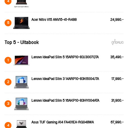
4
Acer Nitro V15 ANV15-41-R488
24,990.-
5
Top 5 - Ultabook
ดูทั้งหมด
Lenovo IdeaPad Slim 5 15ARP10-83J3007QTA
35,490.-
1
Lenovo IdeaPad Slim 3 14ARP10-83K6004JTA
17,990.-
2
Lenovo IdeaPad Slim 5 16AKP10-83HY004ATA
31,900.-
3
Asus TUF Gaming A14 FA401EA-RG048WA
67,990.-
4