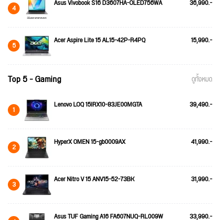
Asus Vivobook S16 D3607HA-OLED756WA
36,990.-
4
Acer Aspire Lite 15 AL15-42P-R4PQ
15,990.-
5
Top 5 - Gaming
ดูทั้งหมด
Lenovo LOQ 15IRX10-83JE00MGTA
39,490.-
1
HyperX OMEN 15-gb0009AX
41,990.-
2
Acer Nitro V 15 ANV15-52-73BK
31,990.-
3
Asus TUF Gaming A16 FA607NUQ-RL009W
33,990.-