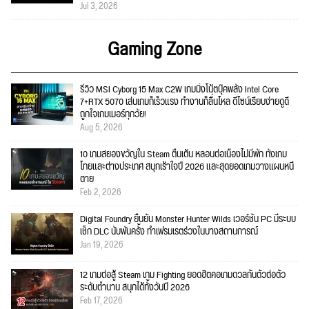
Jul 3, 2026
Gaming Zone
รีวิว MSI Cyborg 15 Max C2W เกมมิ่งโน้ตบุ๊คพลัง Intel Core
7+RTX 5070 เล่นเกมก็เร็วแรง ทำงานก็ลื่นไหล ดีไซน์เรียบง่ายดูดี
ถูกใจเกมเมอร์ทุกวัย!
Aug 5, 2026
10 เกมสยองขวัญใน Steam ตื่นเต้น หลอนต่อเนื่องไม่มีพัก ทั้งเกม
ไทยและต่างประเทศ สนุกเร้าใจปี 2026 และสุดยอดเกมวางแผนหนี
ตาย
Feb 2, 2026
Digital Foundry ยืนยัน Monster Hunter Wilds เวอร์ชัน PC มีระบบ
เช็ก DLC นับพันครั้ง ทำเฟรมเรตร่วงในบางสถานการณ์
Jan 19, 2026
12 เกมต่อสู้ Steam เกม Fighting ยอดฮิตคอเกมดวลกันตัวต่อตัว
ระดับตำนาน สนุกได้ทั้งวันปี 2026
Feb 17, 2026