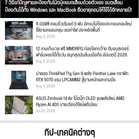
7 วิธีแก้ปัญหาและป้องกันโน๊ตบุ๊คแบตเสื่อมด้วยตัวเอง แบตเสื่อม
ป้องกันได้ทั้ง Windows และ MacBook ยืดอายุคอมให้ใช้ได้อีกหลายปี!
6 มินิพีซี คอมจิ๋วเริ่มแค่ 5 พัน มีครบไม่ต้องประกอบคอมใหม่
ใช้งานครอบคลุม ลดค่าไฟ ประหยัดพื้นที่
Aug 3, 2026
12 เกมเก็บเวล ฟรี MMORPG ท่องโลกกว้าง ตีมอนสเตอร์
ฟาร์มของได้ทั้งวัน สนุกสุดมันส์บนมือถือ อัปเดตปี 2026
Aug 5, 2026
น่าลอง ThinkPad T1g Gen 9 พลัง Panther Lake กราฟิก
RTX 5070 แรม LPCAMM2 สู้งานหนักและเกมมิ่ง
Aug 3, 2026
ASUS Zenbook 14 Air โน้ตบุ๊ก OLED ขุมพลังใหม่ AMD
Ryzen AI 400 บางเฉียบดีไซน์พรีเมียม
Jul 29, 2026
ทิป-เทคนิคต่างๆ