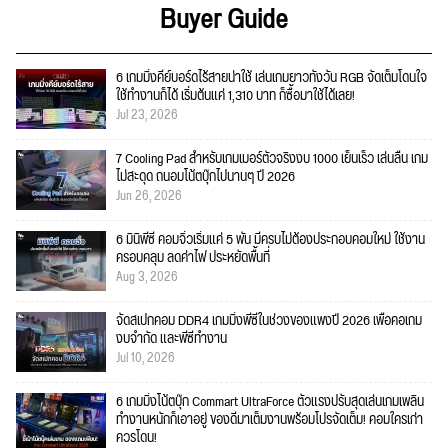
Buyer Guide
6 เกมมิ่งคีย์บอร์ดไร้สายน่าใช้ เล่นเกมยาวทั้งวัน RGB จัดเต็มโดนใจ
ใช้ทำงานก็ได้ เริ่มต้นแค่ 1,310 บาท ก็ซื้อมาใช้ได้เลย!
Jul 23, 2026
7 Cooling Pad สำหรับเกมเมอร์ตัวจริงงบ 1000 เย็นเร็ว เล่นลื่น เกม
ไม่สะดุด ถนอมโน้ตบุ๊กไปนานๆ ปี 2026
Jun 26, 2026
6 มินิพีซี คอมจิ๋วเริ่มแค่ 5 พัน มีครบไม่ต้องประกอบคอมใหม่ ใช้งาน
ครอบคลุม ลดค่าไฟ ประหยัดพื้นที่
Aug 3, 2026
จัดสเปกคอม DDR4 เกมมิ่งพีซีในช่วงของแพงปี 2026 เพื่อคอเกม
งบจำกัด และพีซีทำงาน
Jul 10, 2026
6 เกมมิ่งโน้ตบุ๊ก Commart UltraForce ตัวแรงปรับสุดเล่นเกมเพลิน
ทำงานหนักก็เอาอยู่ ของดีมาเต็มงานพร้อมโปรจัดเต็ม! คอมใครเก่า
ควรโดน!