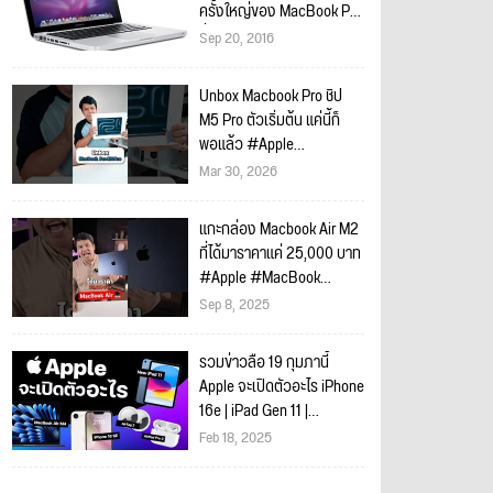
ครั้งใหญ่ของ MacBook Pro
ซึ่งอาจจะตัดช่องหูฟังออก
Sep 20, 2016
#85
Unbox Macbook Pro ชิป
M5 Pro ตัวเริ่มต้น แค่นี้ก็
พอแล้ว #Apple
#MacBook
Mar 30, 2026
แกะกล่อง Macbook Air M2
ที่ได้มาราคาแค่ 25,000 บาท
#Apple #MacBook
#รอบรู้ไอที #ของดีบอกต่อ
Sep 8, 2025
รวมข่าวลือ 19 กุมภานี้
Apple จะเปิดตัวอะไร iPhone
16e | iPad Gen 11 |
Macbook Air ??
Feb 18, 2025