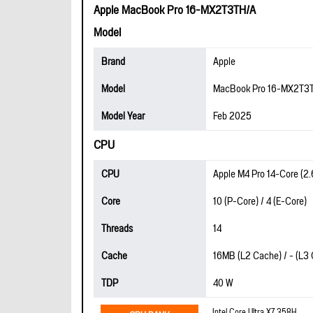
Apple MacBook Pro 16-MX2T3TH/A
Model
Brand
Apple
Model
MacBook Pro 16-MX2T3
Model Year
Feb 2025
CPU
CPU
Apple M4 Pro 14-Core (2.
Core
10 (P-Core) / 4 (E-Core)
Threads
14
Cache
16MB (L2 Cache) / - (L3
TDP
40 W
Intel Core Ultra X7 358H