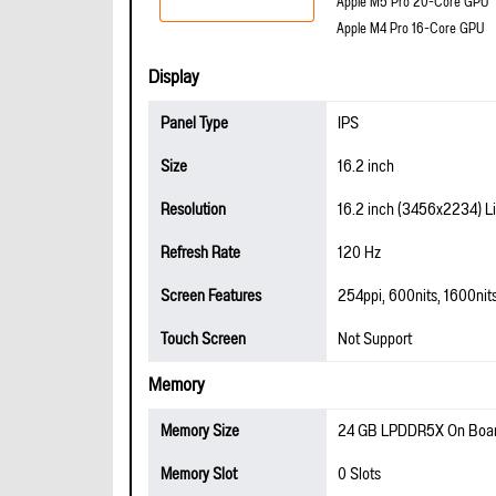
Apple M5 Pro 20-Core GPU
Apple M4 Pro 16-Core GPU
Display
Panel Type
IPS
Size
16.2 inch
Resolution
16.2 inch (3456x2234) L
Refresh Rate
120 Hz
Screen Features
254ppi, 600nits, 1600nits
Touch Screen
Not Support
Memory
Memory Size
24 GB LPDDR5X On Boa
Memory Slot
0 Slots