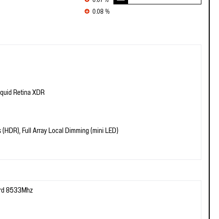
0.07 %
0.08 %
iquid Retina XDR
 (HDR), Full Array Local Dimming (mini LED)
rd 8533Mhz