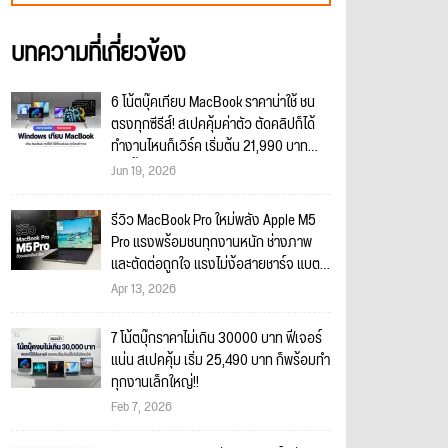
บทความที่เกี่ยวข้อง
6 โน้ตบุ๊คเทียบ MacBook ราคาน่าใช้ ชน
ตรงทุกซีรีส์! สเปคคุ้มค่าตัว ตัดคลิปก็ได้
ทำงานไหนก็เวิร์ค เริ่มต้น 21,990 บาท
เท่านั้น!
Jun 19, 2026
รีวิว MacBook Pro ใหม่พลัง Apple M5
Pro แรงพร้อมชนทุกงานหนัก ช่างภาพ
และตัดต่อถูกใจ แรงไม่ง้อสายชาร์จ แบตอึ
ดอยู่นาน สายทำงานต้องโดน!!
Apr 13, 2026
7 โน้ตบุ๊กราคาไม่เกิน 30000 บาท ฟีเจอร์
แน่น สเปคคุ้ม เริ่ม 25,490 บาท ก็พร้อมทำ
ทุกงานเล็กใหญ่!!
Feb 7, 2026