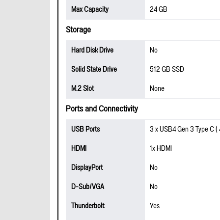
Max Capacity
24 GB
Storage
Hard Disk Drive
No
Solid State Drive
512 GB SSD
M.2 Slot
None
Ports and Connectivity
USB Ports
3 x USB4 Gen 3 Type C ( 
HDMI
1x HDMI
DisplayPort
No
D-Sub/VGA
No
Thunderbolt
Yes