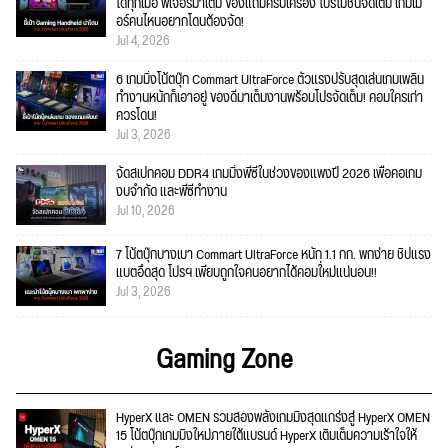
ได้ทุกเมื่อ ฟีเจอร์มาเต็ม ของแถมครบเครื่อง โปรโมชั่นจัดเต็ม เกมเม
อร์คนไหนอยากโดนต้องจัด!
Jul 4, 2026
6 เกมมิ่งโน้ตบุ๊ก Commart UltraForce ตัวแรงปรับสุดเล่นเกมเพลิน
ทำงานหนักก็เอาอยู่ ของดีมาเต็มงานพร้อมโปรจัดเต็ม! คอมใครเก่า
ควรโดน!
Jul 3, 2026
จัดสเปกคอม DDR4 เกมมิ่งพีซีในช่วงของแพงปี 2026 เพื่อคอเกม
งบจำกัด และพีซีทำงาน
Jul 10, 2026
7 โน้ตบุ๊กบางเบา Commart UltraForce หนัก 1.1 กก. พกง่าย ชิปแรง
แบตอึดสุด โปรฯ เพียบถูกใจคนอยากได้คอมใ่หม่แน่นอน!!
Jul 3, 2026
Gaming Zone
HyperX และ OMEN รวมสองพลังเกมมิงสุดแกร่งสู่ HyperX OMEN
15 โน้ตบุ๊กเกมมิงใหม่ภายใต้แบรนด์ HyperX เติมเต็มความเร้าใจให้