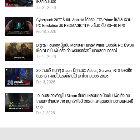
เหล่าเกมเมอร์
Jan 31, 2026
Cyberpunk 2077 รันบน Android ได้จริง! ETA Prime โชว์เล่นผ่าน
PC Emulation บน REDMAGIC 11 Pro ลื่นระดับ 30–40 FPS
Feb 18, 2026
Digital Foundry ยืนยัน Monster Hunter Wilds เวอร์ชัน PC มีระบบ
เช็ก DLC นับพันครั้ง ทำเฟรมเรตร่วงในบางสถานการณ์
Jan 19, 2026
20 เกมฟรี สนุกๆ Steam มีทุกแนว Action, Survival, RTS ยอดฮิต
ติดชาร์ท คอมไม่แรงก็เล่นได้ เอาใจเกมเมอร์ 2026
Feb 11, 2026
10 เกมสยองขวัญใน Steam ตื่นเต้น หลอนต่อเนื่องไม่มีพัก ทั้งเกม
ไทยและต่างประเทศ สนุกเร้าใจปี 2026 และสุดยอดเกมวางแผนหนี
ตาย
Feb 2, 2026