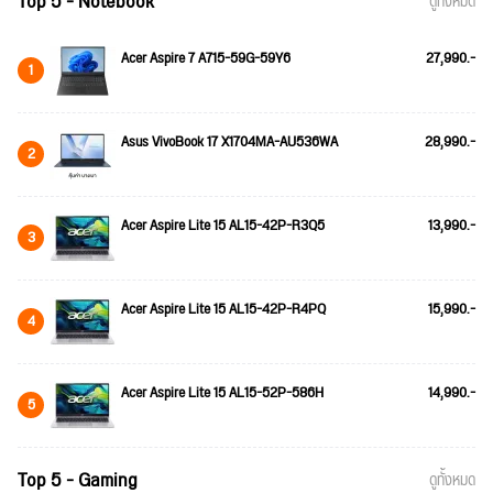
Top 5 - Notebook
ดูทั้งหมด
Acer Aspire 7 A715-59G-59Y6
27,990.-
1
Asus VivoBook 17 X1704MA-AU536WA
28,990.-
2
Acer Aspire Lite 15 AL15-42P-R3Q5
13,990.-
3
Acer Aspire Lite 15 AL15-42P-R4PQ
15,990.-
4
Acer Aspire Lite 15 AL15-52P-586H
14,990.-
5
Top 5 - Gaming
ดูทั้งหมด