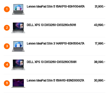
Lenovo IdeaPad Slim 5 16AKP10-83HY004ATA
31,900.-
1
DELL XPS 13 DX13260-DX13260c5016
43,690.-
2
Lenovo IdeaPad Slim 3 14ARP10-83K6004JTA
17,990.-
3
DELL XPS 13 DX13260-DX13260C5081
38,090.-
4
Lenovo IdeaPad Slim 5 16IAH10-83ND000QTA
30,990.-
5