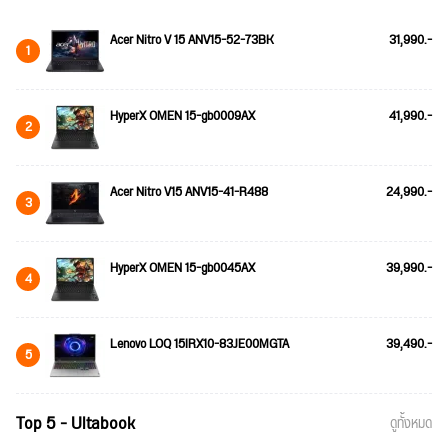
Acer Nitro V 15 ANV15-52-73BK
31,990.-
1
HyperX OMEN 15-gb0009AX
41,990.-
2
Acer Nitro V15 ANV15-41-R488
24,990.-
3
HyperX OMEN 15-gb0045AX
39,990.-
4
Lenovo LOQ 15IRX10-83JE00MGTA
39,490.-
5
Top 5 - Ultabook
ดูทั้งหมด