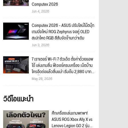
Computex 2026
Jun 4, 2026
Computex 2026 - ASUS ปรับไลน์โน้ตบุ๊ก
เกมมิ่งใหม่ ROG Zephyrus จอคู่ OLED
สเปกโหด RGB สีสันจัดจ้านกว่าเดิม
Jun 3, 2026
7 เราเตอร์ Wi-Fi 7 ตัวเด็ด ตั้งค่าด้วยแอพ
ได้ เล่นเกมลื่น ฟีเจอร์ครบเครื่อง เน็ตบ้าน
ใครอืดต่อแล้วลื่นแน่! เริ่มต้น 2,880 บาท
เท่านั้น!
May 28, 2026
วิดีโอแนะนำ
ศึกเครื่องเล่นเกมพกพา!
ASUS ROG Xbox Ally X vs
Lenovo Legion GO 2 รุ่น