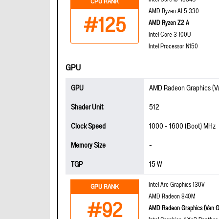
CPU RANK
AMD Ryzen AI 5 330
#125
AMD Ryzen Z2 A
Intel Core 3 100U
Intel Processor N150
GPU
GPU
AMD Radeon Graphics (V
Shader Unit
512
Clock Speed
1000 - 1600 (Boot) MHz
Memory Size
-
TGP
15 W
Intel Arc Graphics 130V
GPU RANK
AMD Radeon 840M
#92
AMD Radeon Graphics (Van G