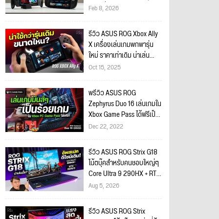
ไหนดีที่สุด ?
Feb 8, 2026
รีวิว ASUS ROG Xbox Ally
X เครื่องเล่นเกมพกพารุ่น
ใหม่ ราคาเท่าเดิม น่าเล่น
ขนาดไหนจากรุ่นแรก ??
Oct 15, 2025
พรีวิว ASUS ROG
Zephyrus Duo 16 เล่นเกมใน
Xbox Game Pass ได้ฟรีเป็น
ร้อยนเกม!!
Dec 22, 2022
รีวิว ASUS ROG Strix G18
โน้ตบุ๊คสำหรับคนชอบใหญ่ๆ
Core Ultra 9 290HX + RTX
5070 Ti น่าโดนขนาดไหน?
Aug 5, 2026
รีวิว ASUS ROG Strix