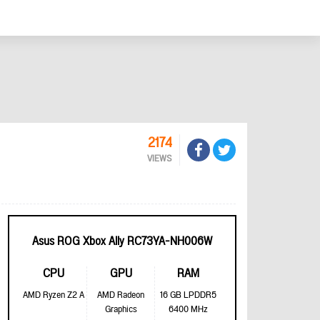
2174
VIEWS
Asus ROG Xbox Ally RC73YA-NH006W
CPU
GPU
RAM
AMD Ryzen Z2 A
AMD Radeon
16 GB LPDDR5
Graphics
6400 MHz