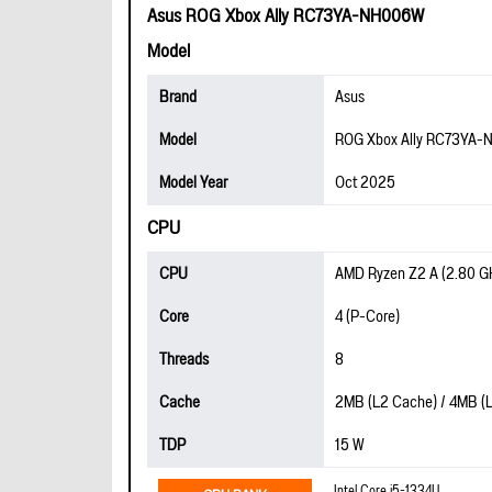
Asus ROG Xbox Ally RC73YA-NH006W
Model
Brand
Asus
Model
ROG Xbox Ally RC73YA
Model Year
Oct 2025
CPU
CPU
AMD Ryzen Z2 A (2.80 GH
Core
4 (P-Core)
Threads
8
Cache
2MB (L2 Cache) / 4MB (
TDP
15 W
Intel Core i5-1334U