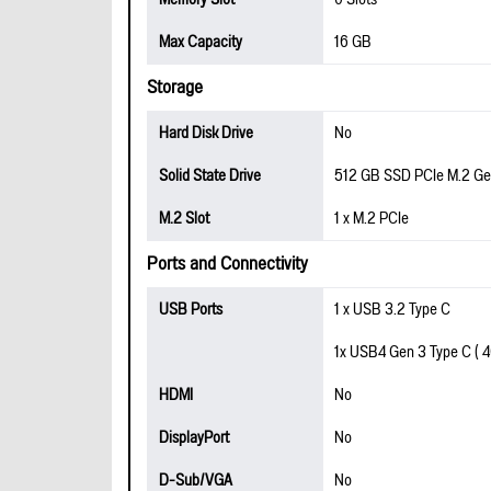
Max Capacity
16 GB
Storage
Hard Disk Drive
No
Solid State Drive
512 GB SSD PCIe M.2 Ge
M.2 Slot
1 x M.2 PCIe
Ports and Connectivity
USB Ports
1 x USB 3.2 Type C
1x USB4 Gen 3 Type C ( 4
HDMI
No
DisplayPort
No
D-Sub/VGA
No