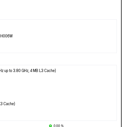
-NH006W
z up to 3.80 GHz, 4 MB L3 Cache)
L3 Cache)
0.00 %