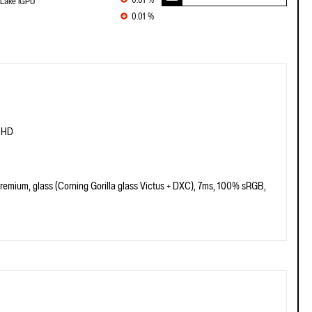
0.01 %
 Lake iGPU
0.01 %
l HD
emium, glass (Corning Gorilla glass Victus + DXC), 7ms, 100% sRGB,