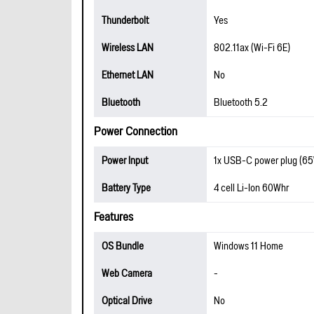
Thunderbolt
Yes
Wireless LAN
802.11ax (Wi-Fi 6E)
Ethernet LAN
No
Bluetooth
Bluetooth 5.2
Power Connection
Power Input
1x USB-C power plug (6
Battery Type
4 cell Li-Ion 60Whr
Features
OS Bundle
Windows 11 Home
Web Camera
-
Optical Drive
No