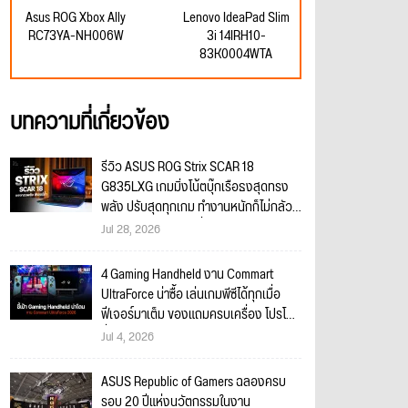
Asus ROG Xbox Ally
Lenovo IdeaPad Slim
RC73YA-NH006W
3i 14IRH10-
83K0004WTA
บทความที่เกี่ยวข้อง
รีวิว ASUS ROG Strix SCAR 18
G835LXG เกมมิ่งโน้ตบุ๊กเรือธงสุดทรง
พลัง ปรับสุดทุกเกม ทำงานหนักก็ไม่กลัว
ฟีเจอร์มาเต็มครบเครื่อง!!
Jul 28, 2026
4 Gaming Handheld งาน Commart
UltraForce น่าซื้อ เล่นเกมพีซีได้ทุกเมื่อ
ฟีเจอร์มาเต็ม ของแถมครบเครื่อง โปรโม
ชั่นจัดเต็ม เกมเมอร์คนไหนอยากโดนต้อง
Jul 4, 2026
จัด!
ASUS Republic of Gamers ฉลองครบ
รอบ 20 ปีแห่งนวัตกรรมในงาน