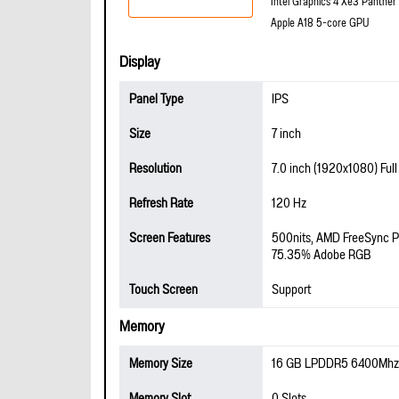
Intel Graphics 4 Xe3 Panther
Apple A18 5-core GPU
Display
Panel Type
IPS
Size
7 inch
Resolution
7.0 inch (1920x1080) Ful
Refresh Rate
120 Hz
Screen Features
500nits, AMD FreeSync Pr
75.35% Adobe RGB
Touch Screen
Support
Memory
Memory Size
16 GB LPDDR5 6400Mhz
Memory Slot
0 Slots