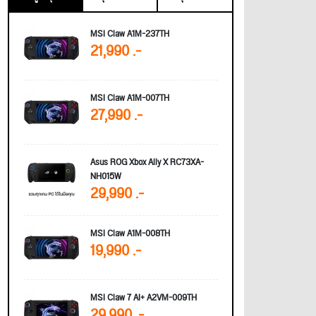
MSI Claw A1M-237TH
21,990 .-
MSI Claw A1M-007TH
27,990 .-
Asus ROG Xbox Ally X RC73XA-
NH015W
29,990 .-
MSI Claw A1M-008TH
19,990 .-
MSI Claw 7 AI+ A2VM-009TH
29,990 .-