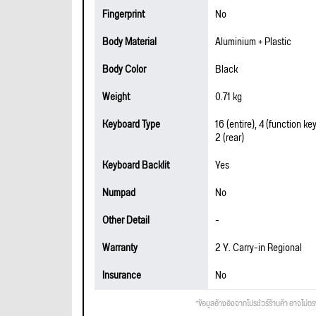
Fingerprint
No
Body Material
Aluminium + Plastic
Body Color
Black
Weight
0.71 kg
Keyboard Type
16 (entire), 4 (function ke
2 (rear)
Keyboard Backlit
Yes
Numpad
No
Other Detail
-
Warranty
2 Y. Carry-in Regional
Insurance
No
*ข้อมูลอ้างอิงจากโปรชัวร์ร้านค้า อาจไม่ต