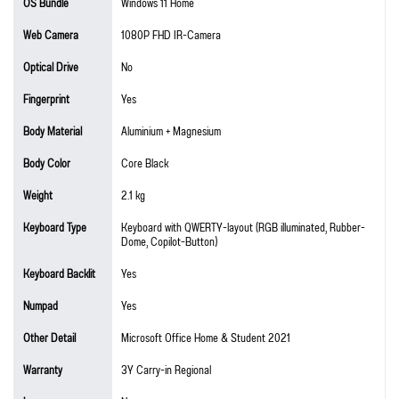
OS Bundle
Windows 11 Home
Web Camera
1080P FHD IR-Camera
Optical Drive
No
Fingerprint
Yes
Body Material
Aluminium + Magnesium
Body Color
Core Black
Weight
2.1 kg
Keyboard Type
Keyboard with QWERTY-layout (RGB illuminated, Rubber-
Dome, Copilot-Button)
Keyboard Backlit
Yes
Numpad
Yes
Other Detail
Microsoft Office Home & Student 2021
Warranty
3Y Carry-in Regional