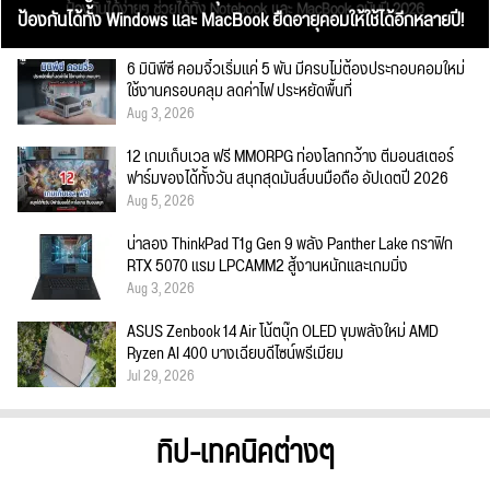
ป้องกันได้ทั้ง Windows และ MacBook ยืดอายุคอมให้ใช้ได้อีกหลายปี!
6 มินิพีซี คอมจิ๋วเริ่มแค่ 5 พัน มีครบไม่ต้องประกอบคอมใหม่
ใช้งานครอบคลุม ลดค่าไฟ ประหยัดพื้นที่
Aug 3, 2026
12 เกมเก็บเวล ฟรี MMORPG ท่องโลกกว้าง ตีมอนสเตอร์
ฟาร์มของได้ทั้งวัน สนุกสุดมันส์บนมือถือ อัปเดตปี 2026
Aug 5, 2026
น่าลอง ThinkPad T1g Gen 9 พลัง Panther Lake กราฟิก
RTX 5070 แรม LPCAMM2 สู้งานหนักและเกมมิ่ง
Aug 3, 2026
ASUS Zenbook 14 Air โน้ตบุ๊ก OLED ขุมพลังใหม่ AMD
Ryzen AI 400 บางเฉียบดีไซน์พรีเมียม
Jul 29, 2026
ทิป-เทคนิคต่างๆ