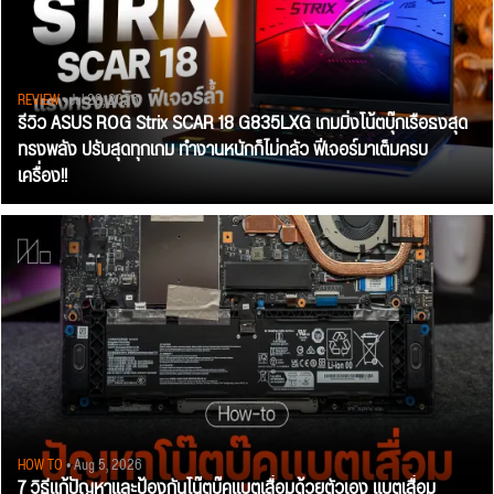
REVIEW
• Jul 28, 2026
รีวิว ASUS ROG Strix SCAR 18 G835LXG เกมมิ่งโน้ตบุ๊กเรือธงสุด
ทรงพลัง ปรับสุดทุกเกม ทำงานหนักก็ไม่กลัว ฟีเจอร์มาเต็มครบ
เครื่อง!!
HOW TO
• Aug 5, 2026
7 วิธีแก้ปัญหาและป้องกันโน๊ตบุ๊คแบตเสื่อมด้วยตัวเอง แบตเสื่อม