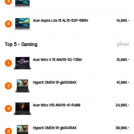
4
Acer Aspire Lite 15 AL15-52P-586H
14,990.-
5
Top 5 - Gaming
ดูทั้งหมด
Acer Nitro V 15 ANV15-52-73BK
31,990.-
1
HyperX OMEN 15-gb0009AX
41,990.-
2
Acer Nitro V15 ANV15-41-R488
24,990.-
3
HyperX OMEN 15-gb0045AX
39,990.-
4