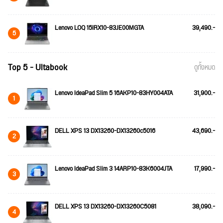
Lenovo LOQ 15IRX10-83JE00MGTA
39,490.-
5
Top 5 - Ultabook
ดูทั้งหมด
Lenovo IdeaPad Slim 5 16AKP10-83HY004ATA
31,900.-
1
DELL XPS 13 DX13260-DX13260c5016
43,690.-
2
Lenovo IdeaPad Slim 3 14ARP10-83K6004JTA
17,990.-
3
DELL XPS 13 DX13260-DX13260C5081
38,090.-
4