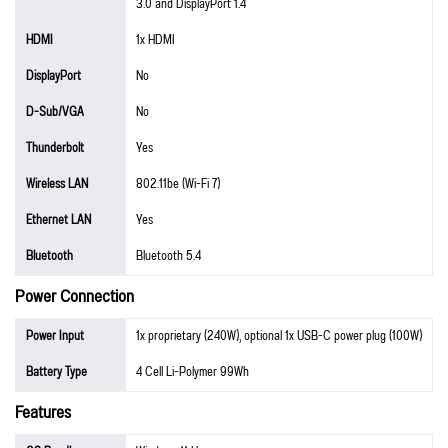
3.0 and DisplayPort 1.4
HDMI
1x HDMI
DisplayPort
No
D-Sub/VGA
No
Thunderbolt
Yes
Wireless LAN
802.11be (Wi-Fi 7)
Ethernet LAN
Yes
Bluetooth
Bluetooth 5.4
Power Connection
Power Input
1x proprietary (240W), optional 1x USB-C power plug (100W)
Battery Type
4 Cell Li-Polymer 99Wh
Features