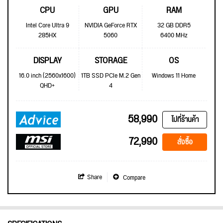
CPU
GPU
RAM
Intel Core Ultra 9
NVIDIA GeForce RTX
32 GB DDR5
285HX
5060
6400 MHz
DISPLAY
STORAGE
OS
16.0 inch (2560x1600)
1TB SSD PCIe M.2 Gen
Windows 11 Home
QHD+
4
58,990
ไปที่ร้านค้า
72,990
สั่งซื้อ
Share
Compare