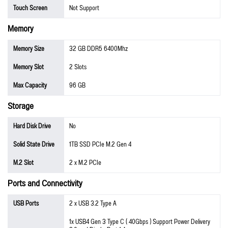
Touch Screen
Not Support
Memory
Memory Size
32 GB DDR5 6400Mhz
Memory Slot
2 Slots
Max Capacity
96 GB
Storage
Hard Disk Drive
No
Solid State Drive
1TB SSD PCIe M.2 Gen 4
M.2 Slot
2 x M.2 PCIe
Ports and Connectivity
USB Ports
2 x USB 3.2 Type A
1x USB4 Gen 3 Type C ( 40Gbps ) Support Power Delivery