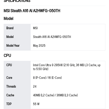
SPECIFICATIONS
MSI Stealth A16 AI A2HWFG-050TH
Model
Brand
MSI
Model
Stealth A16 AI A2HWFG-050TH
Model Year
May 2025
CPU
CPU
Intel Core Ultra 9 285HX (2.10 GHz, 36 MB L3 Cache, up
to 5.50 GHz)
Core
8 (P-Core) / 16 (E-Core)
Threads
24
Cache
40MB (L2 Cache) / 36MB (L3 Cache)
TDP
55 W