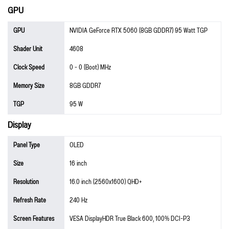
GPU
GPU
NVIDIA GeForce RTX 5060 (8GB GDDR7) 95 Watt TGP
Shader Unit
4608
Clock Speed
0 - 0 (Boot) MHz
Memory Size
8GB GDDR7
TGP
95 W
Display
Panel Type
OLED
Size
16 inch
Resolution
16.0 inch (2560x1600) QHD+
Refresh Rate
240 Hz
Screen Features
VESA DisplayHDR True Black 600, 100% DCI-P3