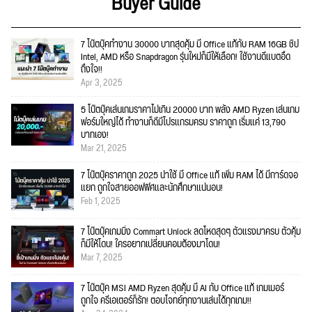
Buyer Guide
7 โน๊ตบุ๊คทำงาน 30000 บาทสุดคุ้ม มี Office แท้กับ RAM 16GB ชิป
Intel, AMD หรือ Snapdragon รุ่นใหม่ก็มีให้เลือก! ใช้งานดีแบตอึด
ถึงใจ!!
Apr 3, 2025
5 โน๊ตบุ๊คเล่นเกมราคาไม่เกิน 20000 บาท พลัง AMD Ryzen เล่นเกม
ฟอร์มใหญ่ได้ ทำงานก็ดีมีโปรแกรมครบ ราคาถูก เริ่มแค่ 13,790
บาทเอง!
Mar 21, 2025
7 โน๊ตบุ๊คราคาถูก 2025 น่าใช้ มี Office แท้ เพิ่ม RAM ได้ มีการ์ดจอ
แยก ถูกใจสายออฟฟิศและนักศึกษาแน่นอน!
Feb 1, 2025
7 โน๊ตบุ๊คเกมมิ่ง Commart Unlock ลดโหดสุดๆ ตัวแรงมาครบ ตัวคุ้ม
ก็มีให้โดน! ใครอยากเปลี่ยนคอมต้องมาโดน!
Mar 7, 2025
7 โน๊ตบุ๊ค MSI AMD Ryzen สุดคุ้ม มี AI กับ Office แท้ เกมเมอร์
ถูกใจ ครีเอเตอร์ก็รัก! ตอบโจทย์ทุกงานเล่นได้ทุกเกม!!