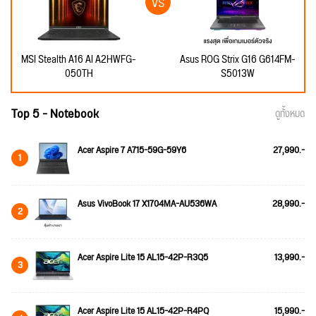
MSI Stealth A16 AI A2HWFG-
Asus ROG Strix G16 G614FM-
050TH
S5013W
Top 5 - Notebook
ดูทั้งหมด
Acer Aspire 7 A715-59G-59Y6
27,990.-
1
Asus VivoBook 17 X1704MA-AU536WA
28,990.-
2
Acer Aspire Lite 15 AL15-42P-R3Q5
13,990.-
3
Acer Aspire Lite 15 AL15-42P-R4PQ
15,990.-