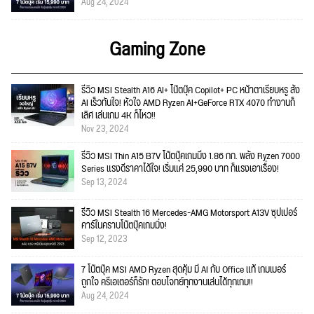
Aug 24, 2024
Gaming Zone
รีวิว MSI Stealth A16 AI+ โน๊ตบุ๊ค Copilot+ PC หน้าตาเรียบหรู สั่ง
AI เร็วทันใจ! หัวใจ AMD Ryzen AI+GeForce RTX 4070 ทำงานก็
เลิศ เล่นเกม 4K ก็ไหว!!
Nov 23, 2024
รีวิว MSI Thin A15 B7V โน๊ตบุ๊คเกมมิ่ง 1.86 กก. พลัง Ryzen 7000
Series แรงดีราคาได้ใจ! เริ่มแค่ 25,990 บาท ก็แรงเอาเรื่อง!
Sep 13, 2024
รีวิว MSI Stealth 16 Mercedes-AMG Motorsport A13V ซุปเปอร์
คาร์ในคราบโน๊ตบุ๊คเกมมิ่ง!
Sep 12, 2023
7 โน๊ตบุ๊ค MSI AMD Ryzen สุดคุ้ม มี AI กับ Office แท้ เกมเมอร์
ถูกใจ ครีเอเตอร์ก็รัก! ตอบโจทย์ทุกงานเล่นได้ทุกเกม!!
Aug 24, 2024