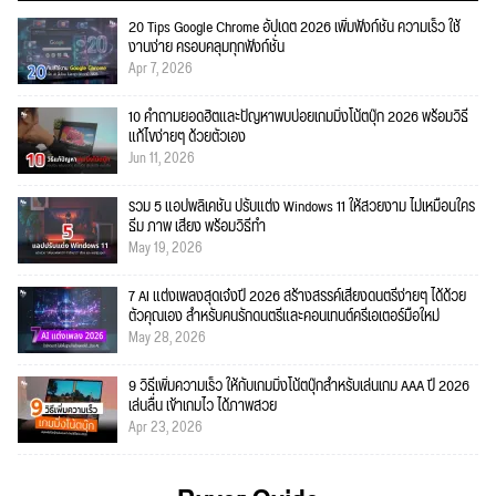
20 Tips Google Chrome อัปเดต 2026 เพิ่มฟังก์ชั่น ความเร็ว ใช้
งานง่าย ครอบคลุมทุกฟังก์ชั่น
Apr 7, 2026
10 คำถามยอดฮิตและปัญหาพบบ่อยเกมมิ่งโน้ตบุ๊ก 2026 พร้อมวิธี
แก้ไขง่ายๆ ด้วยตัวเอง
Jun 11, 2026
รวม 5 แอปพลิเคชัน ปรับแต่ง Windows 11 ให้สวยงาม ไม่เหมือนใคร
ธีม ภาพ เสียง พร้อมวิธีทำ
May 19, 2026
7 AI แต่งเพลงสุดเจ๋งปี 2026 สร้างสรรค์เสียงดนตรีง่ายๆ ได้ด้วย
ตัวคุณเอง สำหรับคนรักดนตรีและคอนเทนต์ครีเอเตอร์มือใหม่
May 28, 2026
9 วิธีเพิ่มความเร็ว ให้กับเกมมิ่งโน้ตบุ๊กสำหรับเล่นเกม AAA ปี 2026
เล่นลื่น เข้าเกมไว ได้ภาพสวย
Apr 23, 2026