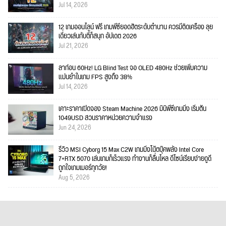
Jul 14, 2026
12 เกมออนไลน์ ฟรี เกมพีซียอดฮิตระดับตำนาน ควรมีติดเครื่อง ลุย
เดี่ยวเล่นกับตี้ก็สนุก อัปเดต 2026
Jul 21, 2026
ลาก่อน 60Hz! LG Blind Test จอ OLED 480Hz ช่วยเพิ่มความ
แม่นยำในเกม FPS สูงถึง 38%
Jul 14, 2026
เคาะราคาเปิดจอง Steam Machine 2026 มินิพีซีเกมมิ่ง เริ่มต้น
1049USD สวนราคาหน่วยความจำแรง
Jun 24, 2026
รีวิว MSI Cyborg 15 Max C2W เกมมิ่งโน้ตบุ๊คพลัง Intel Core
7+RTX 5070 เล่นเกมก็เร็วแรง ทำงานก็ลื่นไหล ดีไซน์เรียบง่ายดูดี
ถูกใจเกมเมอร์ทุกวัย!
Aug 5, 2026