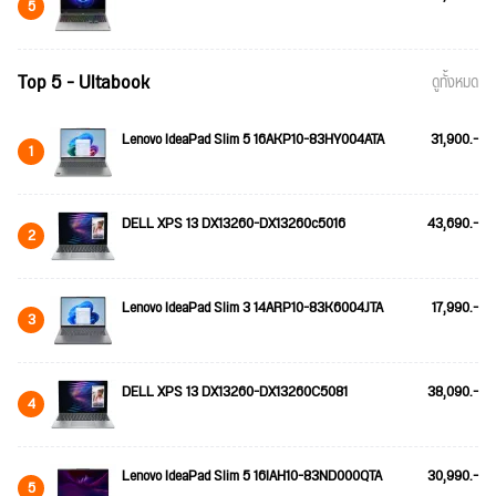
5
Top 5 - Ultabook
ดูทั้งหมด
Lenovo IdeaPad Slim 5 16AKP10-83HY004ATA
31,900.-
1
DELL XPS 13 DX13260-DX13260c5016
43,690.-
2
Lenovo IdeaPad Slim 3 14ARP10-83K6004JTA
17,990.-
3
DELL XPS 13 DX13260-DX13260C5081
38,090.-
4
Lenovo IdeaPad Slim 5 16IAH10-83ND000QTA
30,990.-
5