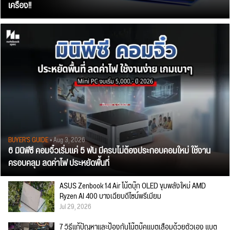
เครื่อง!!
BUYER'S GUIDE
• Aug 3, 2026
6 มินิพีซี คอมจิ๋วเริ่มแค่ 5 พัน มีครบไม่ต้องประกอบคอมใหม่ ใช้งาน
ครอบคลุม ลดค่าไฟ ประหยัดพื้นที่
ASUS Zenbook 14 Air โน้ตบุ๊ก OLED ขุมพลังใหม่ AMD
Ryzen AI 400 บางเฉียบดีไซน์พรีเมียม
Jul 29, 2026
7 วิธีแก้ปัญหาและป้องกันโน๊ตบุ๊คแบตเสื่อมด้วยตัวเอง แบต