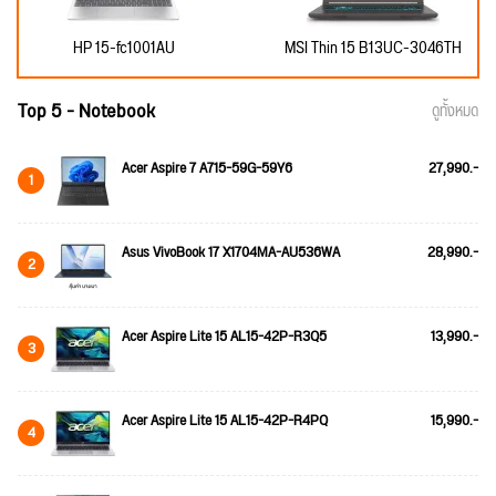
HP 15-fc1001AU
MSI Thin 15 B13UC-3046TH
Top 5 - Notebook
ดูทั้งหมด
Acer Aspire 7 A715-59G-59Y6
27,990.-
1
Asus VivoBook 17 X1704MA-AU536WA
28,990.-
2
Acer Aspire Lite 15 AL15-42P-R3Q5
13,990.-
3
Acer Aspire Lite 15 AL15-42P-R4PQ
15,990.-
4