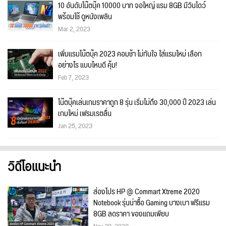
10 อันดับโน๊ตบุ๊ค 10000 บาท จอใหญ่ แรม 8GB มีวินโดว์
พร้อมใช้ ดูหนังเพลิน
Mar 2, 2023
เพิ่มแรมโน๊ตบุ๊ค 2023 คอมช้า ไม่ทันใจ ใส่แรมใหม่ เลือก
อย่างไร แบบไหนดี คุ้ม!
Feb 7, 2023
โน๊ตบุ๊คเล่นเกมราคาถูก 8 รุ่น เริ่มไม่ถึง 30,000 ปี 2023 เล่น
เกมใหม่ เฟรมเรตลื่น
Jan 25, 2023
วิดีโอแนะนำ
ส่องโปร HP @ Commart Xtreme 2020
Notebook รุ่นน่าซื้อ Gaming บางเบา ฟรีแรม
8GB ลดราคา ของแถมเพียบ