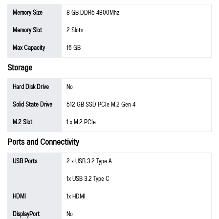
Memory Size
8 GB DDR5 4800Mhz
Memory Slot
2 Slots
Max Capacity
16 GB
Storage
Hard Disk Drive
No
Solid State Drive
512 GB SSD PCIe M.2 Gen 4
M.2 Slot
1 x M.2 PCIe
Ports and Connectivity
USB Ports
2 x USB 3.2 Type A
1x USB 3.2 Type C
HDMI
1x HDMI
DisplayPort
No