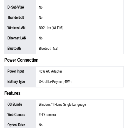
D-Sub/VGA
No
Thunderbolt
No
Wireless LAN
802.11ax (Wi-Fi 6)
Ethernet LAN
No
Bluetooth
Bluetooth 5.3
Power Connection
Power Input
45W AC Adapter
Battery Type
3-Cell Li-Polymer, 41Wh
Features
OS Bundle
Windows 11 Home Single Language
Web Camera
FHD camera
Optical Drive
No