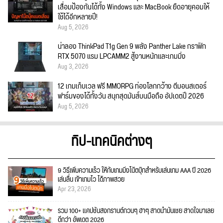
เสื่อมป้องกันได้ทั้ง Windows และ MacBook ยืดอายุคอมให้
ใช้ได้อีกหลายปี!
Aug 5, 2026
น่าลอง ThinkPad T1g Gen 9 พลัง Panther Lake กราฟิก
RTX 5070 แรม LPCAMM2 สู้งานหนักและเกมมิ่ง
Aug 3, 2026
12 เกมเก็บเวล ฟรี MMORPG ท่องโลกกว้าง ตีมอนสเตอร์
ฟาร์มของได้ทั้งวัน สนุกสุดมันส์บนมือถือ อัปเดตปี 2026
Aug 5, 2026
ทิป-เทคนิคต่างๆ
9 วิธีเพิ่มความเร็ว ให้กับเกมมิ่งโน้ตบุ๊กสำหรับเล่นเกม AAA ปี 2026
เล่นลื่น เข้าเกมไว ได้ภาพสวย
Apr 23, 2026
รวม 100+ แคปชั่นสงกรานต์กวนๆ ฮาๆ สาดน้ำมันเชย สาดใจมาเลย
ดีกว่า อัพเดต 2026