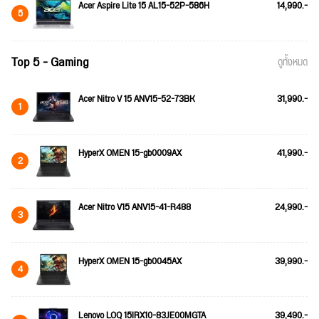
Acer Aspire Lite 15 AL15-52P-586H
14,990.-
5
Top 5 - Gaming
ดูทั้งหมด
Acer Nitro V 15 ANV15-52-73BK
31,990.-
1
HyperX OMEN 15-gb0009AX
41,990.-
2
Acer Nitro V15 ANV15-41-R488
24,990.-
3
HyperX OMEN 15-gb0045AX
39,990.-
4
Lenovo LOQ 15IRX10-83JE00MGTA
39,490.-