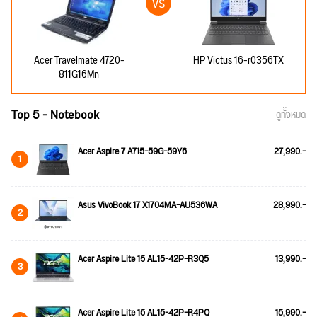
Acer Travelmate 4720-
HP Victus 16-r0356TX
811G16Mn
Top 5 - Notebook
ดูทั้งหมด
Acer Aspire 7 A715-59G-59Y6
27,990.-
1
Asus VivoBook 17 X1704MA-AU536WA
28,990.-
2
Acer Aspire Lite 15 AL15-42P-R3Q5
13,990.-
3
Acer Aspire Lite 15 AL15-42P-R4PQ
15,990.-