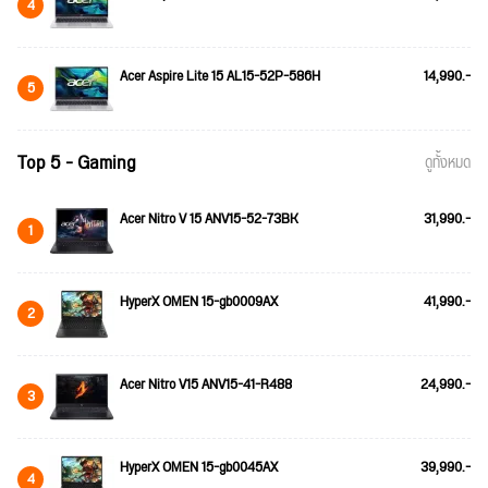
4
Acer Aspire Lite 15 AL15-52P-586H
14,990.-
5
Top 5 - Gaming
ดูทั้งหมด
Acer Nitro V 15 ANV15-52-73BK
31,990.-
1
HyperX OMEN 15-gb0009AX
41,990.-
2
Acer Nitro V15 ANV15-41-R488
24,990.-
3
HyperX OMEN 15-gb0045AX
39,990.-
4