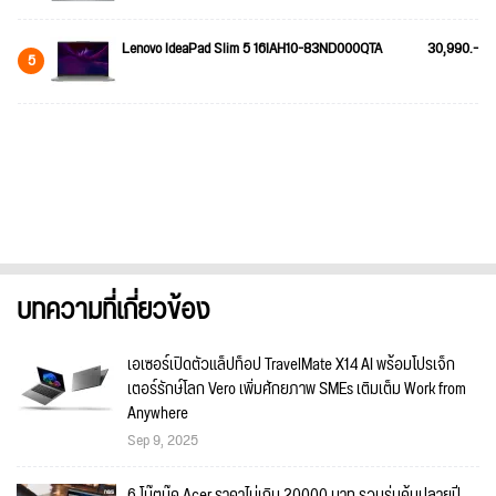
Lenovo IdeaPad Slim 5 16IAH10-83ND000QTA
30,990.-
5
บทความที่เกี่ยวข้อง
เอเซอร์เปิดตัวแล็ปท็อป TravelMate X14 AI พร้อมโปรเจ็ก
เตอร์รักษ์โลก Vero เพิ่มศักยภาพ SMEs เติมเต็ม Work from
Anywhere
Sep 9, 2025
6 โน๊ตบุ๊ค Acer ราคาไม่เกิน 20000 บาท รวมรุ่นคุ้มปลายปี