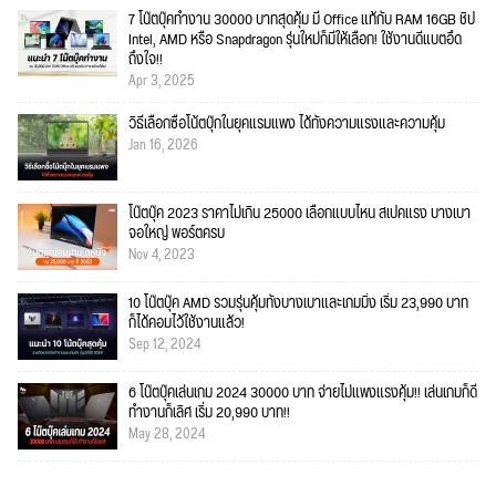
7 โน๊ตบุ๊คทำงาน 30000 บาทสุดคุ้ม มี Office แท้กับ RAM 16GB ชิป
Intel, AMD หรือ Snapdragon รุ่นใหม่ก็มีให้เลือก! ใช้งานดีแบตอึด
ถึงใจ!!
Apr 3, 2025
วิธีเลือกซื้อโน้ตบุ๊กในยุคแรมแพง ได้ทั้งความแรงและความคุ้ม
Jan 16, 2026
โน๊ตบุ๊ค 2023 ราคาไม่เกิน 25000 เลือกแบบไหน สเปคแรง บางเบา
จอใหญ่ พอร์ตครบ
Nov 4, 2023
10 โน๊ตบุ๊ค AMD รวมรุ่นคุ้มทั้งบางเบาและเกมมิ่ง เริ่ม 23,990 บาท
ก็ได้คอมไว้ใช้งานแล้ว!
Sep 12, 2024
6 โน๊ตบุ๊คเล่นเกม 2024 30000 บาท จ่ายไม่แพงแรงคุ้ม!! เล่นเกมก็ดี
ทำงานก็เลิศ เริ่ม 20,990 บาท!!
May 28, 2024