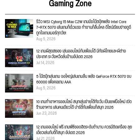
Gaming Zone
รีวิว MSI Cyborg 15 Max C2W เกมมิ่งโน้ตบุ๊คพลัง Intel Core
7+RTX 5070 เล่นเกมก็เร็วแรง ทำงานก็ลื่นไหล ดีไซน์เรียบง่ายดูดี
ถูกใจเกมเมอร์ทุกวัย!
Aug 5, 2026
12 เกมผีสุดสยอง เล่นออนไลน์กับเพื่อนได้ มีทั้งผีไทยและผีต่าง
ประเทศ ระวังหวีดลั่นบ้านอัปเดต 2026
Jul 14, 2026
5 โน้ตบุ๊กเล่นเกม จอใหญ่เล่นเกมลื่น พลัง GeForce RTX 5070 งบ
60000 เพื่อคอเกม AAA
Aug 5, 2026
10 เกมทำอาหารออนไลน์ สนุกเล่นง่ายได้ทั้งวัน เป็นเชฟมือใหม่ เปิด
ร้านอาหาร เล่นคนเดียวได้ ปาร์ตี้กับเพื่อนก็สนุก 2026
Jun 23, 2026
12 เกมออนไลน์ ฟรี เกมพีซียอดฮิตระดับตำนาน ควรมีติดเครื่อง ลุย
เดี่ยวเล่นกับตี้ก็สนุก อัปเดต 2026
Jul 21, 2026