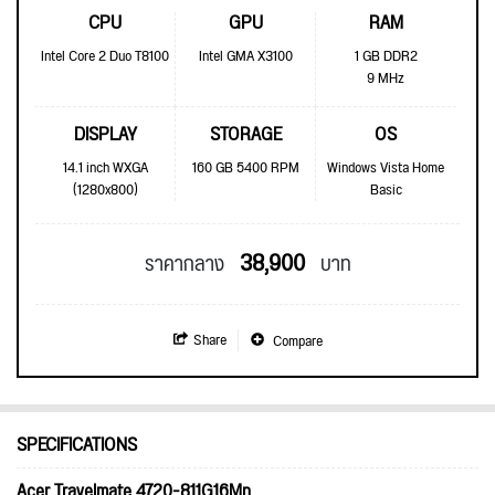
CPU
GPU
RAM
Intel Core 2 Duo T8100
Intel GMA X3100
1 GB DDR2
9 MHz
DISPLAY
STORAGE
OS
14.1 inch WXGA
160 GB 5400 RPM
Windows Vista Home
(1280x800)
Basic
38,900
ราคากลาง
บาท
Share
Compare
SPECIFICATIONS
Acer Travelmate 4720-811G16Mn