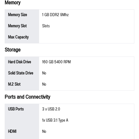
Memory
Memory Size
1 GB DDR2 9Mhz
Memory Slot
Slots
Max Capacity
Storage
Hard Disk Drive
160 GB 5400 RPM
Solid State Drive
No
M.2 Slot
No
Ports and Connectivity
USB Ports
3 x USB 2.0
1x USB 3.1 Type A
HDMI
No