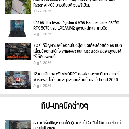
Ryzen AI 400 บางเฉียบดีไซน์พรีเมียม
Jul 29, 2026
น่าลอง ThinkPad T1g Gen 9 พลัง Panther Lake กราฟิก
RTX 5070 แรม LPCAMM2 สู้งานหนักและเกมมิ่ง
Aug 3, 2026
7 วิธีแก้ปัญหาและป้องกันโน๊ตบุ๊คแบตเสื่อมด้วยตัวเอง แบต
เสื่อมป้องกันได้ทั้ง Windows และ MacBook ยืดอายุคอมให้
ใช้ได้อีกหลายปี!
Aug 5, 2026
12 เกมเก็บเวล ฟรี MMORPG ท่องโลกกว้าง ตีมอนสเตอร์
ฟาร์มของได้ทั้งวัน สนุกสุดมันส์บนมือถือ อัปเดตปี 2026
Aug 5, 2026
ทิป-เทคนิคต่างๆ
รวม 6 วิธีแก้ปัญหาแบตโน้ตบุ๊ก ชาร์จไม่เข้า เปิดไม่ติด แบตเสื่อม ทำ
อย่างไรปี 2026