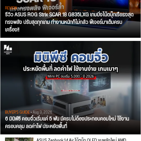
REVIEW
• Jul 28, 2026
รีวิว ASUS ROG Strix SCAR 18 G835LXG เกมมิ่งโน้ตบุ๊กเรือธงสุด
ทรงพลัง ปรับสุดทุกเกม ทำงานหนักก็ไม่กลัว ฟีเจอร์มาเต็มครบ
เครื่อง!!
BUYER'S GUIDE
• Aug 3, 2026
6 มินิพีซี คอมจิ๋วเริ่มแค่ 5 พัน มีครบไม่ต้องประกอบคอมใหม่ ใช้งาน
ครอบคลุม ลดค่าไฟ ประหยัดพื้นที่
ASUS Zenbook 14 Air โน้ตบุ๊ก OLED ขุมพลังใหม่ AMD