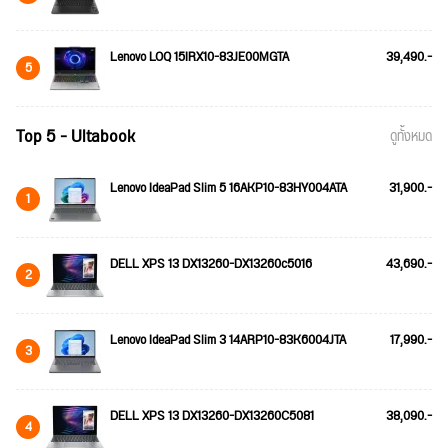
Lenovo LOQ 15IRX10-83JE00MGTA
39,490.-
5
Top 5 - Ultabook
ดูทั้งหมด
Lenovo IdeaPad Slim 5 16AKP10-83HY004ATA
31,900.-
1
DELL XPS 13 DX13260-DX13260c5016
43,690.-
2
Lenovo IdeaPad Slim 3 14ARP10-83K6004JTA
17,990.-
3
DELL XPS 13 DX13260-DX13260C5081
38,090.-
4