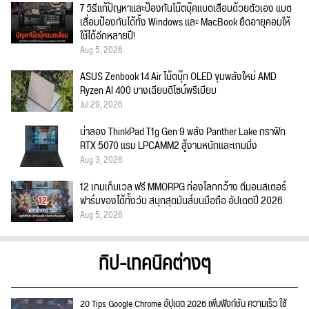
7 วิธีแก้ปัญหาและป้องกันโน๊ตบุ๊คแบตเสื่อมด้วยตัวเอง แบต
เสื่อมป้องกันได้ทั้ง Windows และ MacBook ยืดอายุคอมให้
ใช้ได้อีกหลายปี!
Aug 5, 2026
ASUS Zenbook 14 Air โน้ตบุ๊ก OLED ขุมพลังใหม่ AMD
Ryzen AI 400 บางเฉียบดีไซน์พรีเมียม
Jul 29, 2026
น่าลอง ThinkPad T1g Gen 9 พลัง Panther Lake กราฟิก
RTX 5070 แรม LPCAMM2 สู้งานหนักและเกมมิ่ง
Aug 3, 2026
12 เกมเก็บเวล ฟรี MMORPG ท่องโลกกว้าง ตีมอนสเตอร์
ฟาร์มของได้ทั้งวัน สนุกสุดมันส์บนมือถือ อัปเดตปี 2026
Aug 5, 2026
ทิป-เทคนิคต่างๆ
20 Tips Google Chrome อัปเดต 2026 เพิ่มฟังก์ชั่น ความเร็ว ใช้