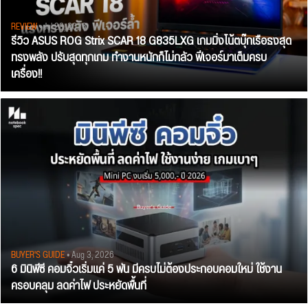
REVIEW
• Jul 28, 2026
รีวิว ASUS ROG Strix SCAR 18 G835LXG เกมมิ่งโน้ตบุ๊กเรือธงสุด
ทรงพลัง ปรับสุดทุกเกม ทำงานหนักก็ไม่กลัว ฟีเจอร์มาเต็มครบ
เครื่อง!!
BUYER'S GUIDE
• Aug 3, 2026
6 มินิพีซี คอมจิ๋วเริ่มแค่ 5 พัน มีครบไม่ต้องประกอบคอมใหม่ ใช้งาน
ครอบคลุม ลดค่าไฟ ประหยัดพื้นที่