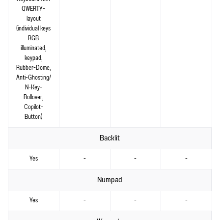
QWERTY-
layout
(individual keys
RGB
illuminated,
keypad,
Rubber-Dome,
Anti-Ghosting/​
N-Key-
Rollover,
Copilot-
Button)
Backlit
Yes
-
-
-
Numpad
Yes
-
-
-