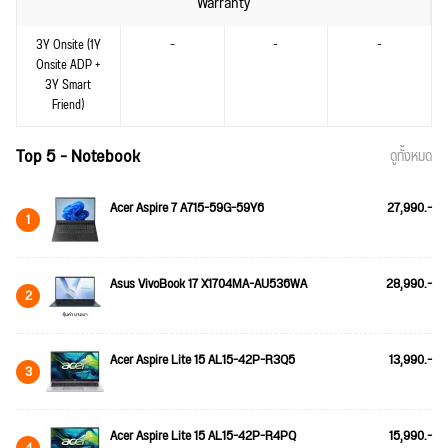
Warranty
3Y Onsite (1Y
-
-
-
Onsite ADP +
3Y Smart
Friend)
Top 5 - Notebook
ดูทั้งหมด
Acer Aspire 7 A715-59G-59Y6
27,990.-
1
Asus VivoBook 17 X1704MA-AU536WA
28,990.-
2
Acer Aspire Lite 15 AL15-42P-R3Q5
13,990.-
3
Acer Aspire Lite 15 AL15-42P-R4PQ
15,990.-
4