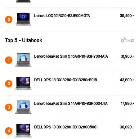
Lenovo LOQ 15IRX10-83JE00MGTA
39,490.-
5
Top 5 - Ultabook
ดูทั้งหมด
Lenovo IdeaPad Slim 5 16AKP10-83HY004ATA
31,900.-
1
DELL XPS 13 DX13260-DX13260c5016
43,690.-
2
Lenovo IdeaPad Slim 3 14ARP10-83K6004JTA
17,990.-
3
DELL XPS 13 DX13260-DX13260C5081
38,090.-
4