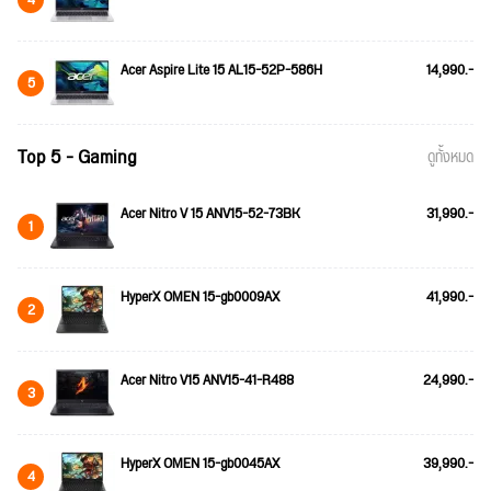
Acer Aspire Lite 15 AL15-52P-586H
14,990.-
5
Top 5 - Gaming
ดูทั้งหมด
Acer Nitro V 15 ANV15-52-73BK
31,990.-
1
HyperX OMEN 15-gb0009AX
41,990.-
2
Acer Nitro V15 ANV15-41-R488
24,990.-
3
HyperX OMEN 15-gb0045AX
39,990.-
4