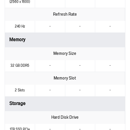
(2560 x 1600)
Refresh Rate
240 Hz
-
-
-
Memory
Memory Size
32 GB DDR5
-
-
-
Memory Slot
2 Slots
-
-
-
Storage
Hard Disk Drive
1TB SSD PCIe
-
-
-