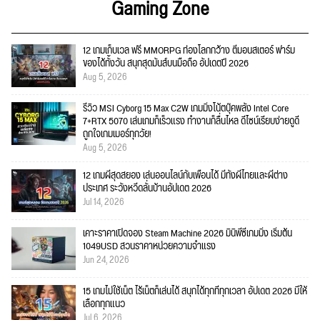
Gaming Zone
12 เกมเก็บเวล ฟรี MMORPG ท่องโลกกว้าง ตีมอนสเตอร์ ฟาร์ม
ของได้ทั้งวัน สนุกสุดมันส์บนมือถือ อัปเดตปี 2026
Aug 5, 2026
รีวิว MSI Cyborg 15 Max C2W เกมมิ่งโน้ตบุ๊คพลัง Intel Core
7+RTX 5070 เล่นเกมก็เร็วแรง ทำงานก็ลื่นไหล ดีไซน์เรียบง่ายดูดี
ถูกใจเกมเมอร์ทุกวัย!
Aug 5, 2026
12 เกมผีสุดสยอง เล่นออนไลน์กับเพื่อนได้ มีทั้งผีไทยและผีต่าง
ประเทศ ระวังหวีดลั่นบ้านอัปเดต 2026
Jul 14, 2026
เคาะราคาเปิดจอง Steam Machine 2026 มินิพีซีเกมมิ่ง เริ่มต้น
1049USD สวนราคาหน่วยความจำแรง
Jun 24, 2026
15 เกมไม่ใช้เน็ต ไร้เน็ตก็เล่นได้ สนุกได้ทุกที่ทุกเวลา อัปเดต 2026 มีให้
เลือกทุกแนว
Jul 6, 2026