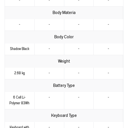
-
-
-
-
Body Materia
-
-
-
-
Body Color
Shadow Black
-
-
-
Weight
2.68 kg
-
-
-
Battery Type
6 Cell Li-
-
-
-
Polymer 83Wh
Keyboard Type
Keyboard with
-
-
-