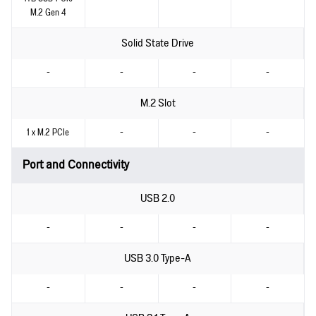
M.2 Gen 4
Solid State Drive
-
-
-
-
M.2 Slot
1 x M.2 PCIe
-
-
-
Port and Connectivity
USB 2.0
-
-
-
-
USB 3.0 Type-A
-
-
-
-