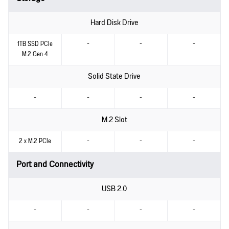
Hard Disk Drive
1TB SSD PCIe
-
-
-
M.2 Gen 4
Solid State Drive
-
-
-
-
M.2 Slot
2 x M.2 PCIe
-
-
-
Port and Connectivity
USB 2.0
-
-
-
-