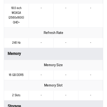
18.0 inch
-
-
-
WQXGA
(2560x1600)
QHD+
Refresh Rate
240 Hz
-
-
-
Memory
Memory Size
16 GB DDR5
-
-
-
Memory Slot
2 Slots
-
-
-
Storage