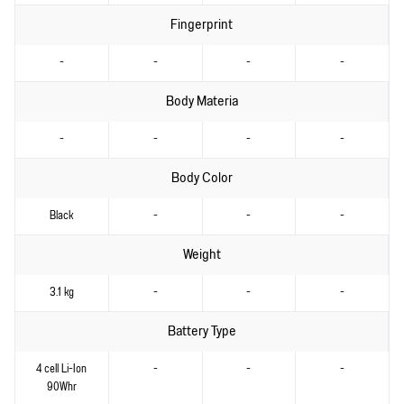
Fingerprint
-
-
-
-
Body Materia
-
-
-
-
Body Color
Black
-
-
-
Weight
3.1 kg
-
-
-
Battery Type
4 cell Li-Ion
-
-
-
90Whr