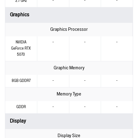
2.7 GHz
-
-
-
Graphics
Graphics Processor
NVIDIA
-
-
-
GeForce RTX
5070
Graphic Memory
8GB GDDR7
-
-
-
Memory Type
GDDR
-
-
-
Display
Display Size