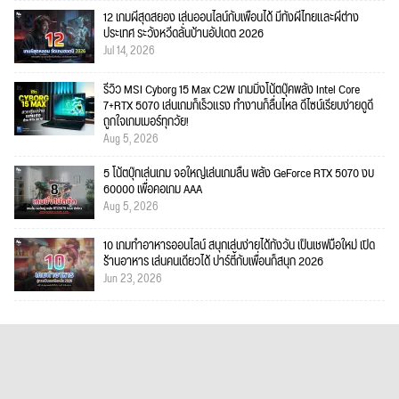
12 เกมผีสุดสยอง เล่นออนไลน์กับเพื่อนได้ มีทั้งผีไทยและผีต่าง
ประเทศ ระวังหวีดลั่นบ้านอัปเดต 2026
Jul 14, 2026
รีวิว MSI Cyborg 15 Max C2W เกมมิ่งโน้ตบุ๊คพลัง Intel Core
7+RTX 5070 เล่นเกมก็เร็วแรง ทำงานก็ลื่นไหล ดีไซน์เรียบง่ายดูดี
ถูกใจเกมเมอร์ทุกวัย!
Aug 5, 2026
5 โน้ตบุ๊กเล่นเกม จอใหญ่เล่นเกมลื่น พลัง GeForce RTX 5070 งบ
60000 เพื่อคอเกม AAA
Aug 5, 2026
10 เกมทำอาหารออนไลน์ สนุกเล่นง่ายได้ทั้งวัน เป็นเชฟมือใหม่ เปิด
ร้านอาหาร เล่นคนเดียวได้ ปาร์ตี้กับเพื่อนก็สนุก 2026
Jun 23, 2026