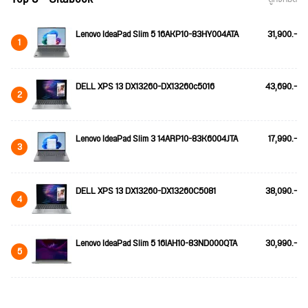
Lenovo IdeaPad Slim 5 16AKP10-83HY004ATA
31,900.-
1
DELL XPS 13 DX13260-DX13260c5016
43,690.-
2
Lenovo IdeaPad Slim 3 14ARP10-83K6004JTA
17,990.-
3
DELL XPS 13 DX13260-DX13260C5081
38,090.-
4
Lenovo IdeaPad Slim 5 16IAH10-83ND000QTA
30,990.-
5