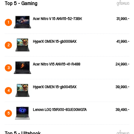
Top 5 - Gaming
ดูทั้งหมด
Acer Nitro V 15 ANV15-52-73BK
31,990.-
1
HyperX OMEN 15-gb0009AX
41,990.-
2
Acer Nitro V15 ANV15-41-R488
24,990.-
3
HyperX OMEN 15-gb0045AX
39,990.-
4
Lenovo LOQ 15IRX10-83JE00MGTA
39,490.-
5
Top 5 - Ultabook
ดูทั้งหมด