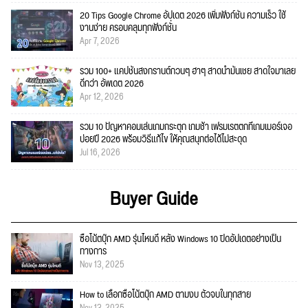
20 Tips Google Chrome อัปเดต 2026 เพิ่มฟังก์ชั่น ความเร็ว ใช้
งานง่าย ครอบคลุมทุกฟังก์ชั่น
Apr 7, 2026
รวม 100+ แคปชั่นสงกรานต์กวนๆ ฮาๆ สาดน้ำมันเชย สาดใจมาเลย
ดีกว่า อัพเดต 2026
Apr 12, 2026
รวม 10 ปัญหาคอมเล่นเกมกระตุก เกมช้า เฟรมเรตตกที่เกมเมอร์เจอ
บ่อยปี 2026 พร้อมวิธีแก้ไข ให้คุณสนุกต่อได้ไม่สะดุด
Jul 16, 2026
Buyer Guide
ซื้อโน้ตบุ๊ก AMD รุ่นไหนดี หลัง Windows 10 ปิดอัปเดตอย่างเป็น
ทางการ
Nov 13, 2025
How to เลือกซื้อโน้ตบุ๊ก AMD ตามงบ ตัวจบในทุกสาย