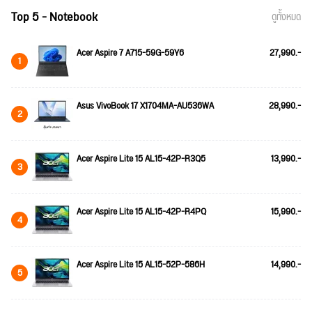
Top 5 - Notebook
ดูทั้งหมด
Acer Aspire 7 A715-59G-59Y6
27,990.-
1
Asus VivoBook 17 X1704MA-AU536WA
28,990.-
2
Acer Aspire Lite 15 AL15-42P-R3Q5
13,990.-
3
Acer Aspire Lite 15 AL15-42P-R4PQ
15,990.-
4
Acer Aspire Lite 15 AL15-52P-586H
14,990.-
5