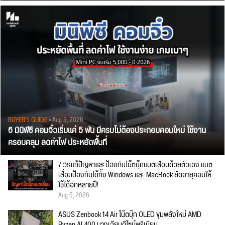
BUYER'S GUIDE
• Aug 3, 2026
6 มินิพีซี คอมจิ๋วเริ่มแค่ 5 พัน มีครบไม่ต้องประกอบคอมใหม่ ใช้งาน
ครอบคลุม ลดค่าไฟ ประหยัดพื้นที่
7 วิธีแก้ปัญหาและป้องกันโน๊ตบุ๊คแบตเสื่อมด้วยตัวเอง แบต
เสื่อมป้องกันได้ทั้ง Windows และ MacBook ยืดอายุคอมให้
ใช้ได้อีกหลายปี!
Aug 5, 2026
ASUS Zenbook 14 Air โน้ตบุ๊ก OLED ขุมพลังใหม่ AMD
Ryzen AI 400 บางเฉียบดีไซน์พรีเมียม