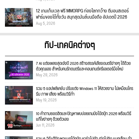
12 เกมเก็บเวล ฟรี MMORPG ท่องโลกกว้าง ตีมอนสเตอร์
ฟาร์มของได้ทั้งวัน สนุกสุดมันส์บนมือถือ อัปเดตปี 2026
Aug 5, 2026
ทิป-เทคนิคต่างๆ
7 AI แต่งเพลงสุดเจ๋งปี 2026 สร้างสรรค์เสียงดนตรีง่ายๆ ได้ด้วย
ตัวคุณเอง สำหรับคนรักดนตรีและคอนเทนต์ครีเอเตอร์มือใหม่
May 28, 2026
รวม 5 แอปพลิเคชัน ปรับแต่ง Windows 11 ให้สวยงาม ไม่เหมือนใคร
ธีม ภาพ เสียง พร้อมวิธีทำ
May 19, 2026
10 คำถามยอดฮิตและปัญหาพบบ่อยเกมมิ่งโน้ตบุ๊ก 2026 พร้อมวิธี
แก้ไขง่ายๆ ด้วยตัวเอง
Jun 11, 2026
รวม 6 วิธีแก้ปัญหาแบตโน้ตบุ๊ก ชาร์จไม่เข้า เปิดไม่ติด แบตเสื่อม ทำ