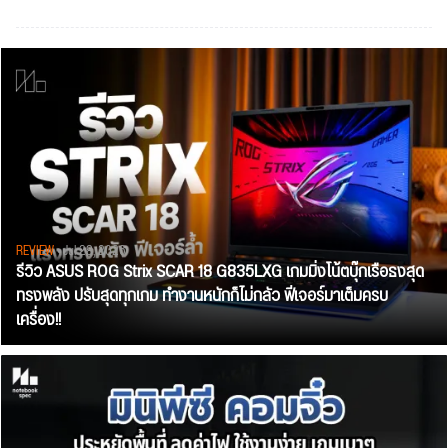
REVIEW
• Jul 28, 2026
รีวิว ASUS ROG Strix SCAR 18 G835LXG เกมมิ่งโน้ตบุ๊กเรือธงสุด
ทรงพลัง ปรับสุดทุกเกม ทำงานหนักก็ไม่กลัว ฟีเจอร์มาเต็มครบ
เครื่อง!!