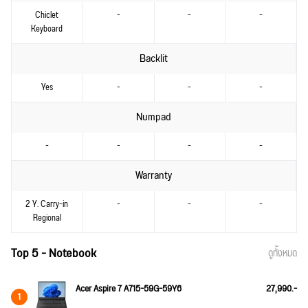
Chiclet
-
-
-
Keyboard
Backlit
Yes
-
-
-
Numpad
-
-
-
-
Warranty
2 Y. Carry-in
-
-
-
Regional
Top 5 - Notebook
ดูทั้งหมด
Acer Aspire 7 A715-59G-59Y6
27,990.-
1