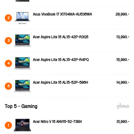
Asus VivoBook 17 X1704MA-AU536WA
28,990.-
2
Acer Aspire Lite 15 AL15-42P-R3Q5
13,990.-
3
Acer Aspire Lite 15 AL15-42P-R4PQ
15,990.-
4
Acer Aspire Lite 15 AL15-52P-586H
14,990.-
5
Top 5 - Gaming
ดูทั้งหมด
Acer Nitro V 15 ANV15-52-73BK
31,990.-
1