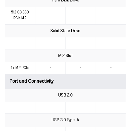
Hard Disk Drive
512 GB SSD
-
-
-
PCIe M.2
Solid State Drive
-
-
-
-
M.2 Slot
1 x M.2 PCIe
-
-
-
Port and Connectivity
USB 2.0
-
-
-
-
USB 3.0 Type-A