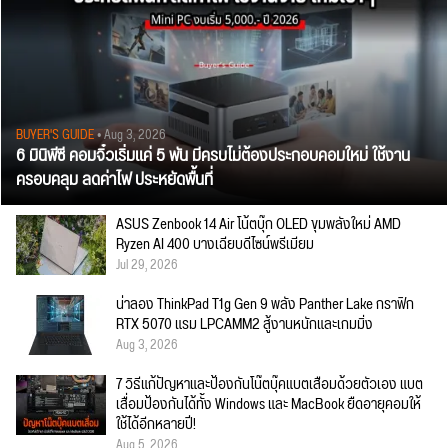
BUYER'S GUIDE
• Aug 3, 2026
6 มินิพีซี คอมจิ๋วเริ่มแค่ 5 พัน มีครบไม่ต้องประกอบคอมใหม่ ใช้งาน
ครอบคลุม ลดค่าไฟ ประหยัดพื้นที่
ASUS Zenbook 14 Air โน้ตบุ๊ก OLED ขุมพลังใหม่ AMD
Ryzen AI 400 บางเฉียบดีไซน์พรีเมียม
Jul 29, 2026
น่าลอง ThinkPad T1g Gen 9 พลัง Panther Lake กราฟิก
RTX 5070 แรม LPCAMM2 สู้งานหนักและเกมมิ่ง
Aug 3, 2026
7 วิธีแก้ปัญหาและป้องกันโน๊ตบุ๊คแบตเสื่อมด้วยตัวเอง แบต
เสื่อมป้องกันได้ทั้ง Windows และ MacBook ยืดอายุคอมให้
ใช้ได้อีกหลายปี!
Aug 5, 2026