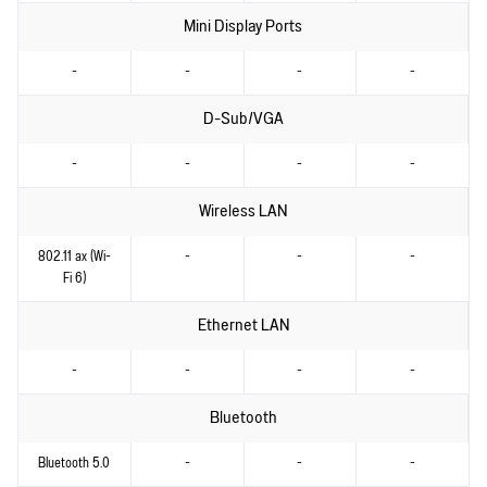
Mini Display Ports
-
-
-
-
D-Sub/VGA
-
-
-
-
Wireless LAN
802.11 ax (Wi-
-
-
-
Fi 6)
Ethernet LAN
-
-
-
-
Bluetooth
Bluetooth 5.0
-
-
-