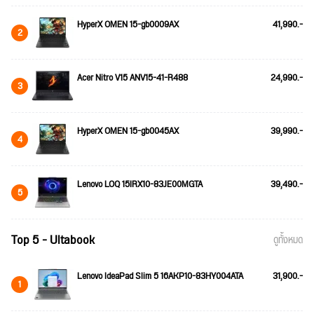
HyperX OMEN 15-gb0009AX
41,990.-
2
Acer Nitro V15 ANV15-41-R488
24,990.-
3
HyperX OMEN 15-gb0045AX
39,990.-
4
Lenovo LOQ 15IRX10-83JE00MGTA
39,490.-
5
Top 5 - Ultabook
ดูทั้งหมด
Lenovo IdeaPad Slim 5 16AKP10-83HY004ATA
31,900.-
1