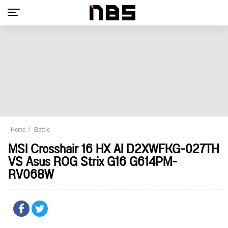
Home
Battle
MSI Crosshair 16 HX AI D2XWFKG-027TH
VS Asus ROG Strix G16 G614PM-
RV068W