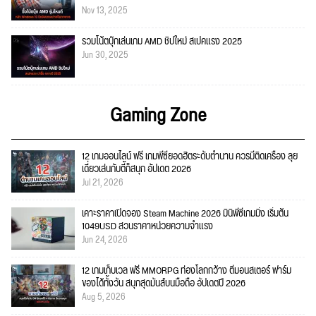
Nov 13, 2025
รวมโน้ตบุ๊กเล่นเกม AMD ชิปใหม่ สเปคแรง 2025
Jun 30, 2025
Gaming Zone
12 เกมออนไลน์ ฟรี เกมพีซียอดฮิตระดับตำนาน ควรมีติดเครื่อง ลุย
เดี่ยวเล่นกับตี้ก็สนุก อัปเดต 2026
Jul 21, 2026
เคาะราคาเปิดจอง Steam Machine 2026 มินิพีซีเกมมิ่ง เริ่มต้น
1049USD สวนราคาหน่วยความจำแรง
Jun 24, 2026
12 เกมเก็บเวล ฟรี MMORPG ท่องโลกกว้าง ตีมอนสเตอร์ ฟาร์ม
ของได้ทั้งวัน สนุกสุดมันส์บนมือถือ อัปเดตปี 2026
Aug 5, 2026