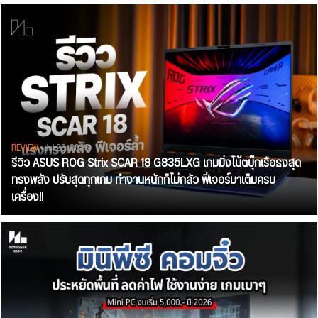
REVIEW
• Jul 28, 2026
รีวิว ASUS ROG Strix SCAR 18 G835LXG เกมมิ่งโน้ตบุ๊กเรือธงสุด
ทรงพลัง ปรับสุดทุกเกม ทำงานหนักก็ไม่กลัว ฟีเจอร์มาเต็มครบ
เครื่อง!!