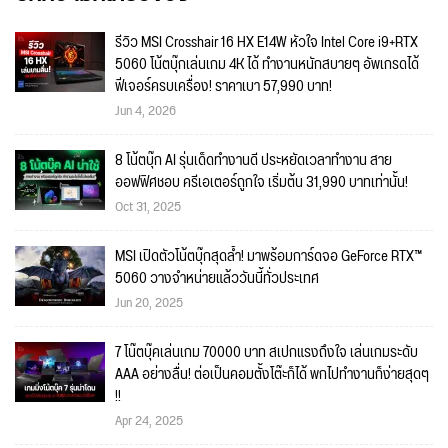
รีวิว MSI Crosshair 16 HX E14W หัวใจ Intel Core i9+RTX
5060 โน้ตบุ๊กเล่นเกม 4K ได้ ทำงานหนักสบายๆ อัพเกรดได้
ฟีเจอร์ครบเครื่อง! ราคาเบา 57,990 บาท!
Jun 4, 2026
8 โน้ตบุ๊ก AI รุ่นเด็ดทำงานดี ประหยัดเวลาทำงาน สาย
ออฟฟิศชอบ ครีเอเตอร์ถูกใจ เริ่มต้น 31,990 บาทเท่านั้น!
Oct 31, 2025
MSI เปิดตัวโน้ตบุ๊กสุดล้ำ! มาพร้อมการ์ดจอ GeForce RTX™
5060 วางจำหน่ายแล้ววันนี้ทั่วประเทศ
Jun 20, 2025
7 โน๊ตบุ๊คเล่นเกม 70000 บาท สเปกแรงถึงใจ เล่นเกมระดับ
AAA อย่างลื่น! ต่อเป็นคอมตั้งโต๊ะก็ได้ พกไปทำงานก็ง่ายสุดๆ
!!
Apr 24, 2025