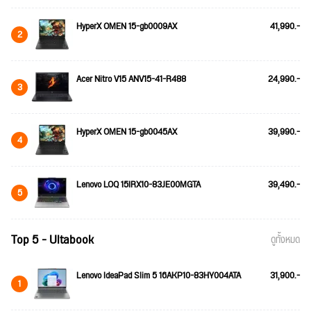
HyperX OMEN 15-gb0009AX
41,990.-
2
Acer Nitro V15 ANV15-41-R488
24,990.-
3
HyperX OMEN 15-gb0045AX
39,990.-
4
Lenovo LOQ 15IRX10-83JE00MGTA
39,490.-
5
Top 5 - Ultabook
ดูทั้งหมด
Lenovo IdeaPad Slim 5 16AKP10-83HY004ATA
31,900.-
1