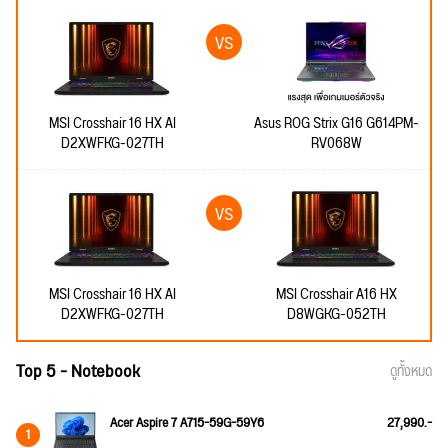
MSI Crosshair 16 HX AI
Asus ROG Strix G16 G614PM-
D2XWFKG-027TH
RV068W
MSI Crosshair 16 HX AI
MSI Crosshair A16 HX
D2XWFKG-027TH
D8WGKG-052TH
Top 5 - Notebook
ดูทั้งหมด
Acer Aspire 7 A715-59G-59Y6
27,990.-
1