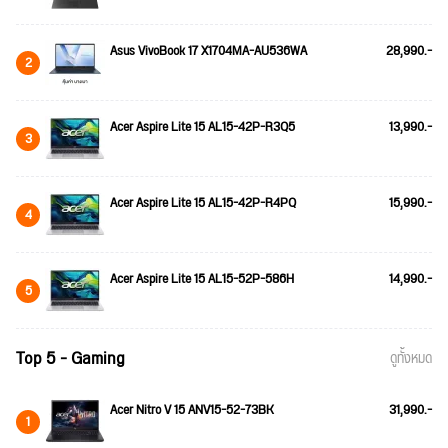
Asus VivoBook 17 X1704MA-AU536WA
28,990.-
2
Acer Aspire Lite 15 AL15-42P-R3Q5
13,990.-
3
Acer Aspire Lite 15 AL15-42P-R4PQ
15,990.-
4
Acer Aspire Lite 15 AL15-52P-586H
14,990.-
5
Top 5 - Gaming
ดูทั้งหมด
Acer Nitro V 15 ANV15-52-73BK
31,990.-
1