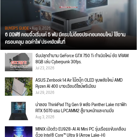
BUYER'S GUIDE
• Aug 3, 2026
6 มินิพีซี คอมจิ๋วเริ่มแค่ 5 พัน มีครบไม่ต้องประกอบคอมใหม่ ใช้งาน
ครอบคลุม ลดค่าไฟ ประหยัดพื้นที่
จีนปลุกตำนาน GeForce GTX 750 Ti กำเนิดใหม่ ยัด VRAM
8GB เล่น Cyberpunk 30fps.
Jul 23, 2026
ASUS Zenbook 14 Air โน้ตบุ๊ก OLED ขุมพลังใหม่ AMD
Ryzen AI 400 บางเฉียบดีไซน์พรีเมียม
Jul 29, 2026
น่าลอง ThinkPad T1g Gen 9 พลัง Panther Lake กราฟิก
RTX 5070 แรม LPCAMM2 สู้งานหนักและเกมมิ่ง
Aug 3, 2026
MINIX เปิดตัว EU928-AI AI Mini PC รุ่นเรือธงขับเคลื่อน
ด้วย Intel® Core™ Ultra 9 (Arrow Lake-H)