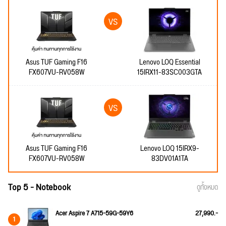
Asus TUF Gaming F16
Lenovo LOQ Essential
FX607VU-RV058W
15IRX11-83SC003GTA
Asus TUF Gaming F16
Lenovo LOQ 15IRX9-
FX607VU-RV058W
83DV01A1TA
Top 5 - Notebook
ดูทั้งหมด
Acer Aspire 7 A715-59G-59Y6
27,990.-
1