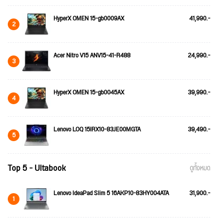
HyperX OMEN 15-gb0009AX
41,990.-
2
Acer Nitro V15 ANV15-41-R488
24,990.-
3
HyperX OMEN 15-gb0045AX
39,990.-
4
Lenovo LOQ 15IRX10-83JE00MGTA
39,490.-
5
Top 5 - Ultabook
ดูทั้งหมด
Lenovo IdeaPad Slim 5 16AKP10-83HY004ATA
31,900.-
1