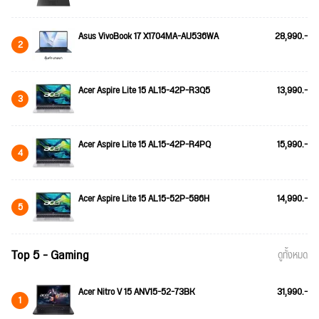
Asus VivoBook 17 X1704MA-AU536WA
28,990.-
2
Acer Aspire Lite 15 AL15-42P-R3Q5
13,990.-
3
Acer Aspire Lite 15 AL15-42P-R4PQ
15,990.-
4
Acer Aspire Lite 15 AL15-52P-586H
14,990.-
5
Top 5 - Gaming
ดูทั้งหมด
Acer Nitro V 15 ANV15-52-73BK
31,990.-
1