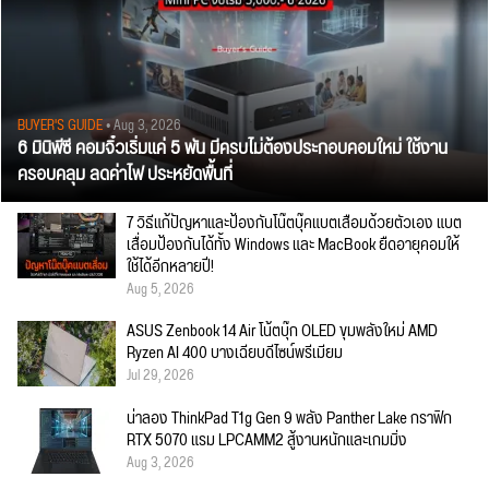
BUYER'S GUIDE
• Aug 3, 2026
6 มินิพีซี คอมจิ๋วเริ่มแค่ 5 พัน มีครบไม่ต้องประกอบคอมใหม่ ใช้งาน
ครอบคลุม ลดค่าไฟ ประหยัดพื้นที่
7 วิธีแก้ปัญหาและป้องกันโน๊ตบุ๊คแบตเสื่อมด้วยตัวเอง แบต
เสื่อมป้องกันได้ทั้ง Windows และ MacBook ยืดอายุคอมให้
ใช้ได้อีกหลายปี!
Aug 5, 2026
ASUS Zenbook 14 Air โน้ตบุ๊ก OLED ขุมพลังใหม่ AMD
Ryzen AI 400 บางเฉียบดีไซน์พรีเมียม
Jul 29, 2026
น่าลอง ThinkPad T1g Gen 9 พลัง Panther Lake กราฟิก
RTX 5070 แรม LPCAMM2 สู้งานหนักและเกมมิ่ง
Aug 3, 2026