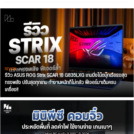
REVIEW
• Jul 28, 2026
รีวิว ASUS ROG Strix SCAR 18 G835LXG เกมมิ่งโน้ตบุ๊กเรือธงสุด
ทรงพลัง ปรับสุดทุกเกม ทำงานหนักก็ไม่กลัว ฟีเจอร์มาเต็มครบ
เครื่อง!!