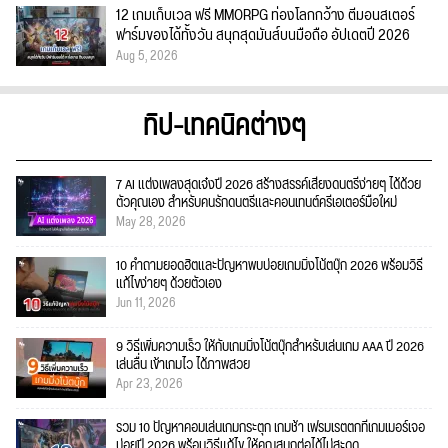
12 เกมเก็บเวล ฟรี MMORPG ท่องโลกกว้าง ตีมอนสเตอร์
ฟาร์มของได้ทั้งวัน สนุกสุดมันส์บนมือถือ อัปเดตปี 2026
Aug 5, 2026
ทิป-เทคนิคต่างๆ
7 AI แต่งเพลงสุดเจ๋งปี 2026 สร้างสรรค์เสียงดนตรีง่ายๆ ได้ด้วย
ตัวคุณเอง สำหรับคนรักดนตรีและคอนเทนต์ครีเอเตอร์มือใหม่
May 28, 2026
10 คำถามยอดฮิตและปัญหาพบบ่อยเกมมิ่งโน้ตบุ๊ก 2026 พร้อมวิธี
แก้ไขง่ายๆ ด้วยตัวเอง
Jun 11, 2026
9 วิธีเพิ่มความเร็ว ให้กับเกมมิ่งโน้ตบุ๊กสำหรับเล่นเกม AAA ปี 2026
เล่นลื่น เข้าเกมไว ได้ภาพสวย
Apr 23, 2026
รวม 10 ปัญหาคอมเล่นเกมกระตุก เกมช้า เฟรมเรตตกที่เกมเมอร์เจอ
บ่อยปี 2026 พร้อมวิธีแก้ไข ให้คุณสนุกต่อได้ไม่สะดุด