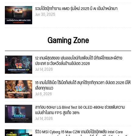
รวมโน้ตบุ๊กทำงาน AMD รุ่นใหม่ 2025 มี AI เน้นน้ำหนักเบา
Jun 30, 2025
Gaming Zone
12 เกมผีสุดสยอง เล่นออนไลน์กับเพื่อนได้ มีทั้งผีไทยและผีต่าง
ประเทศ ระวังหวีดลั่นบ้านอัปเดต 2026
Jul 14, 2026
15 เกมไม่ใช้เน็ต ไร้เน็ตก็เล่นได้ สนุกได้ทุกที่ทุกเวลา อัปเดต 2026 มีให้
เลือกทุกแนว
Jul 6, 2026
ลาก่อน 60Hz! LG Blind Test จอ OLED 480Hz ช่วยเพิ่มความ
แม่นยำในเกม FPS สูงถึง 38%
Jul 14, 2026
รีวิว MSI Cyborg 15 Max C2W เกมมิ่งโน้ตบุ๊คพลัง Intel Core