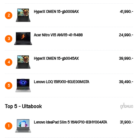
HyperX OMEN 15-gb0009AX
41,990.-
2
Acer Nitro V15 ANV15-41-R488
24,990.-
3
HyperX OMEN 15-gb0045AX
39,990.-
4
Lenovo LOQ 15IRX10-83JE00MGTA
39,490.-
5
Top 5 - Ultabook
ดูทั้งหมด
Lenovo IdeaPad Slim 5 16AKP10-83HY004ATA
31,900.-
1