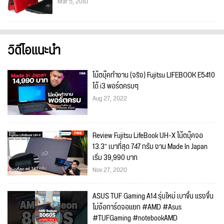
Mar 5, 2010
วิดีโอแนะนำ
โน้ตบุ๊คทำงาน (จริง) Fujitsu LIFEBOOK E5410
ได้ i3 พอร์ตครบๆ
Aug 27, 2022
Review Fujitsu LifeBook UH-X โน้ตบุ๊คจอ
13.3″ เบาที่สุด 747 กรัม งาน Made In Japan
เริ่ม 39,990 บาท
Nov 27, 2020
ASUS TUF Gaming A14 รุ่นใหม่ เบาขึ้น แรงขึ้น
ไม่ง้อการ์ดจอแยก #AMD #Asus
#TUFGaming #notebookAMD