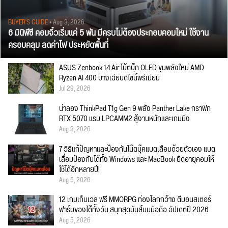
BUYER'S GUIDE
• Aug 3, 2026
6 มินิพีซี คอมจิ๋วเริ่มแค่ 5 พัน มีครบไม่ต้องประกอบคอมใหม่ ใช้งาน
ครอบคลุม ลดค่าไฟ ประหยัดพื้นที่
ASUS Zenbook 14 Air โน้ตบุ๊ก OLED ขุมพลังใหม่ AMD
Ryzen AI 400 บางเฉียบดีไซน์พรีเมียม
Jul 29, 2026
น่าลอง ThinkPad T1g Gen 9 พลัง Panther Lake กราฟิก
RTX 5070 แรม LPCAMM2 สู้งานหนักและเกมมิ่ง
Aug 3, 2026
7 วิธีแก้ปัญหาและป้องกันโน๊ตบุ๊คแบตเสื่อมด้วยตัวเอง แบต
เสื่อมป้องกันได้ทั้ง Windows และ MacBook ยืดอายุคอมให้
ใช้ได้อีกหลายปี!
Aug 5, 2026
12 เกมเก็บเวล ฟรี MMORPG ท่องโลกกว้าง ตีมอนสเตอร์
ฟาร์มของได้ทั้งวัน สนุกสุดมันส์บนมือถือ อัปเดตปี 2026
Aug 5, 2026