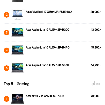
Asus VivoBook 17 X1704MA-AU536WA
28,990.-
2
Acer Aspire Lite 15 AL15-42P-R3Q5
13,990.-
3
Acer Aspire Lite 15 AL15-42P-R4PQ
15,990.-
4
Acer Aspire Lite 15 AL15-52P-586H
14,990.-
5
Top 5 - Gaming
ดูทั้งหมด
Acer Nitro V 15 ANV15-52-73BK
31,990.-
1