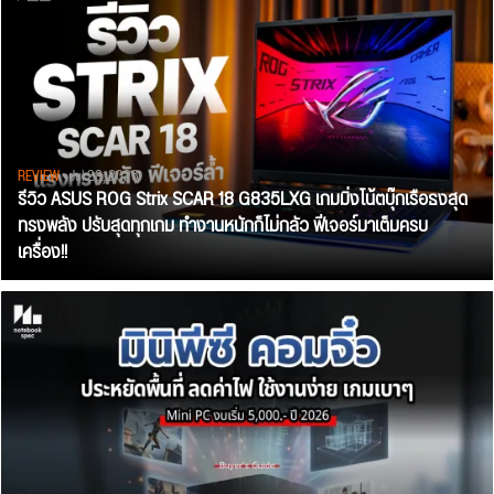
REVIEW
• Jul 28, 2026
รีวิว ASUS ROG Strix SCAR 18 G835LXG เกมมิ่งโน้ตบุ๊กเรือธงสุด
ทรงพลัง ปรับสุดทุกเกม ทำงานหนักก็ไม่กลัว ฟีเจอร์มาเต็มครบ
เครื่อง!!