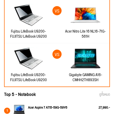
Fujitsu LifeBook U9200-
Acer Nitro Lite 16 NL16-71G-
FUJITSU LifeBook U9200
561H
Fujitsu LifeBook U9200-
Gigabyte GAMING A16-
FUJITSU LifeBook U9200
CMHH2TH893SH
Top 5 - Notebook
ดูทั้งหมด
Acer Aspire 7 A715-59G-59Y6
27,990.-
1