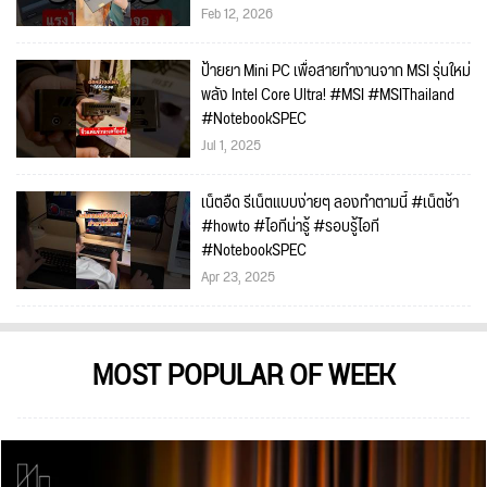
Feb 12, 2026
ป้ายยา Mini PC เพื่อสายทำงานจาก MSI รุ่นใหม่
พลัง Intel Core Ultra! #MSI #MSIThailand
#NotebookSPEC
Jul 1, 2025
เน็ตอืด รีเน็ตแบบง่ายๆ ลองทำตามนี้ #เน็ตช้า
#howto #ไอทีน่ารู้ #รอบรู้ไอที
#NotebookSPEC
Apr 23, 2025
MOST POPULAR OF WEEK