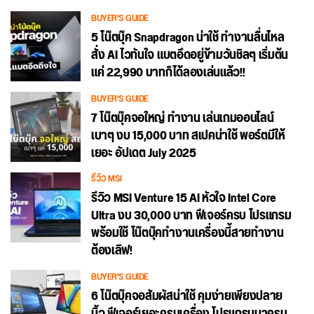
BUYER'S GUIDE
5 โน๊ตบุ๊ค Snapdragon น่าใช้ ทำงานลื่นไหล
สั่ง AI ไวทันใจ แบตอึดอยู่ข้ามวันชิลๆ เริ่มต้น
แค่ 22,990 บาทก็ได้ลองเล่นแล้ว!!
BUYER'S GUIDE
7 โน๊ตบุ๊คจอใหญ่ ทำงาน เล่นเกมออนไลน์
เบาๆ งบ 15,000 บาท สเปคน่าใช้ พอร์ตมีให้
เยอะ อัปเดต July 2025
รีวิว MSI
รีวิว MSI Venture 15 AI หัวใจ Intel Core
Ultra งบ 30,000 บาท ฟีเจอร์ครบ โปรแกรม
พร้อมใช้ โน๊ตบุ๊คทำงานเครื่องนี้สายทำงาน
ต้องเลิฟ!
BUYER'S GUIDE
6 โน๊ตบุ๊คจอสัมผัสน่าใช้ คุมง่ายเพียงปลาย
นิ้ว ฟีเจอร์เยอะครบเครื่อง โปรแกรมมาครบ