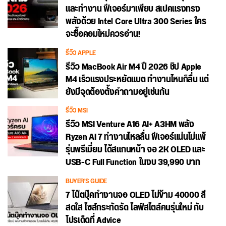
และทำงาน ฟีเจอร์มาเพียบ สเปคแรงทรง
พลังด้วย Intel Core Ultra 300 Series ใคร
จะซื้อคอมใหม่ควรอ่าน!
รีวิว APPLE
รีวิว MacBook Air M4 ปี 2026 ชิป Apple
M4 เร็วแรงประหยัดแบต ทำงานไหนก็ลื่น แต่
ยังมีจุดต้องตั้งคำถามอยู่เช่นกัน
รีวิว MSI
รีวิว MSI Venture A16 AI+ A3HM พลัง
Ryzen AI 7 ทำงานไหลลื่น ฟีเจอร์แน่นไม่แพ้
รุ่นพรีเมี่ยม ได้สแกนหน้า จอ 2K OLED และ
USB-C Full Function ในงบ 39,990 บาท
BUYER'S GUIDE
7 โน๊ตบุ๊คทำงานจอ OLED ไม่ข้าม 40000 สี
สดใส ไซส์กระทัดรัด ไลฟ์สไตล์คนรุ่นใหม่ กับ
โปรเด็ดที่ Advice