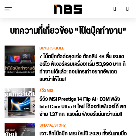
บทความที่เกี่ยวข้อง "โน๊ตบุ๊คทำงาน"
BUYER'S GUIDE
7 โน้ตบุ๊กตัดต่อสุดเจ๋ง ตัดคลิป 4K ลื่น เรนเด
อร์ไว ฟีเจอร์ครบเครื่อง! เริ่ม 53,990 บาท ก็
ทำงานได้แล้ว! คอมใครเก่าอยากอัพเดต
แนะนำให้โดน!
รีวิว MSI
รีวิว MSI Prestige 14 Flip AI+ D3M พลัง
Intel Core Ultra 9 ใหม่ ได้จอทัชพับจอได้ พก
ง่าย 1.37 กก. แรงลื่น ฟีเจอร์แน่นกว่าเดิม!!
SPECIAL STORY
เจาะลึกโน๊ตบุ๊ค MSI ใหม่ปี 2026 ทั้งรุ่นเกมมิ่ง