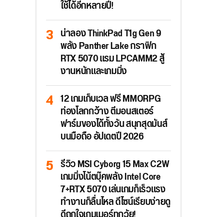
ใช้ได้อีกหลายปี!
น่าลอง ThinkPad T1g Gen 9
พลัง Panther Lake กราฟิก
RTX 5070 แรม LPCAMM2 สู้
งานหนักและเกมมิ่ง
12 เกมเก็บเวล ฟรี MMORPG
ท่องโลกกว้าง ตีมอนสเตอร์
ฟาร์มของได้ทั้งวัน สนุกสุดมันส์
บนมือถือ อัปเดตปี 2026
รีวิว MSI Cyborg 15 Max C2W
เกมมิ่งโน้ตบุ๊คพลัง Intel Core
7+RTX 5070 เล่นเกมก็เร็วแรง
ทำงานก็ลื่นไหล ดีไซน์เรียบง่ายดู
ดีถูกใจเกมเมอร์ทุกวัย!