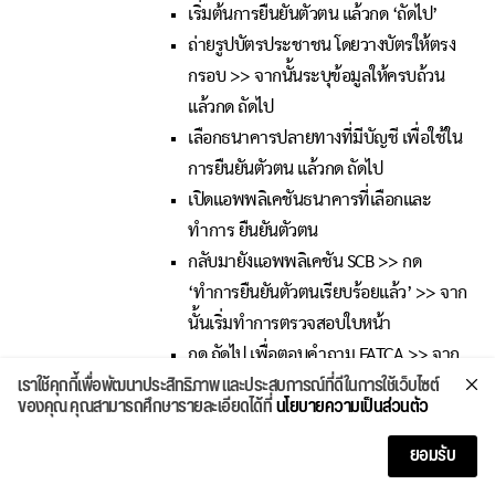
เริ่มต้นการยืนยันตัวตน แล้วกด ‘ถัดไป’
ถ่ายรูปบัตรประชาชน โดยวางบัตรให้ตรง
กรอบ >> จากนั้นระบุข้อมูลให้ครบถ้วน
แล้วกด ถัดไป
เลือกธนาคารปลายทางที่มีบัญชี เพื่อใช้ใน
การยืนยันตัวตน แล้วกด ถัดไป
เปิดแอพพลิเคชันธนาคารที่เลือกและ
ทำการ ยืนยันตัวตน
กลับมายังแอพพลิเคชัน SCB >> กด
‘ทำการยืนยันตัวตนเรียบร้อยแล้ว’ >> จาก
นั้นเริ่มทำการตรวจสอบใบหน้า
กด ถัดไป เพื่อตอบคำถาม FATCA >> จาก
เราใช้คุกกี้เพื่อพัฒนาประสิทธิภาพ และประสบการณ์ที่ดีในการใช้เว็บไซต์
นั้น กดปุ่ม ‘เลือก’ เพื่อดูรายละเอียดและใส่
ของคุณ คุณสามารถศึกษารายละเอียดได้ที่
นโยบายความเป็นส่วนตัว
รายละเอียดต่างๆ เพื่อทำการเปิดบัญชีใหม่
ตรวจสอบข้อมูลและกด ยืนยัน
ยอมรับ
เปิดบัญชีสำเร็จ >> กด ‘ถัดไป’ เพื่อยอมรับ