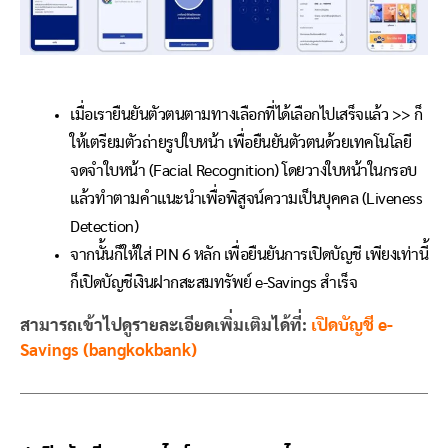
เมื่อเรายืนยันตัวตนตามทางเลือกที่ได้เลือกไปเสร็จแล้ว >> ก็
ให้เตรียมตัวถ่ายรูปใบหน้า เพื่อยืนยันตัวตนด้วยเทคโนโลยี
จดจำใบหน้า (Facial Recognition) โดยวางใบหน้าในกรอบ
แล้วทำตามคำแนะนำเพื่อพิสูจน์ความเป็นบุคคล (Liveness
Detection)
จากนั้นก็ให้ใส่ PIN 6 หลัก เพื่อยืนยันการเปิดบัญชี เพียงเท่านี้
ก็เปิดบัญชีเงินฝากสะสมทรัพย์ e-Savings สำเร็จ
สามารถเข้าไปดูรายละเอียดเพิ่มเติมได้ที่:
เปิดบัญชี e-
Savings (bangkokbank)