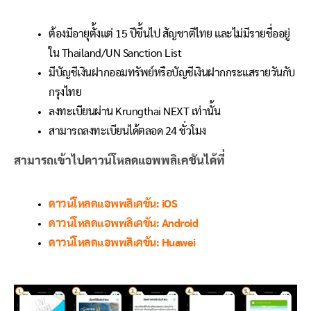
ต้องมีอายุตั้งแต่ 15 ปีขึ้นไป สัญชาติไทย และไม่มีรายชื่ออยู่
ใน Thailand/UN Sanction List
มีบัญชีเงินฝากออมทรัพย์หรือบัญชีเงินฝากกระแสรายวันกับ
กรุงไทย
ลงทะเบียนผ่าน Krungthai NEXT เท่านั้น
สามารถลงทะเบียนได้ตลอด 24 ชั่วโมง
สามารถเข้าไปดาวน์โหลดแอพพลิเคชันได้ที่
ดาวน์โหลดแอพพลิเคชัน: iOS
ดาวน์โหลดแอพพลิเคชัน: Android
ดาวน์โหลดแอพพลิเคชัน: Huawei