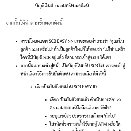
บัญชีเงินฝากออมทรัพออนไลน์
จากนั้นให้ทำตามขั้นตอนดังนี้
ดาวน์โหลดแอพ SCB EASY >> เราจะเจอคำถามว่า ‘คุณเป็น
ลูกค้า SCB หรือไม่’ ถ้าเป็นลูกค้าใหม่ก็ให้ตอบว่า ‘ไม่ใช่’ แต่ถ้า
ใครที่มีบัญชี SCB อยู่แล้ว ก็สามารถเข้าสู่ระบบได้เลย
จากนั้นเราจะเข้าสู่หน้า เปิดบัญชีใหม่กับ SCB โดยเราจะเข้าสู่
หน้าเลือกวิธีการยืนยันตัวตน สามารถเลือกได้ ดังนี้
เลือกยืนยันตัวตนผ่าน SCB EASY ID
เลือก ‘ยืนยันตัวตนแล้ว ดำเนินการต่อ’ >>
ตรวจสอบเบอร์มือถือแล้วกด ‘ถัดไป’
ระบุเลขบัตรประชาชน แล้วกด ‘ถัดไป’
ใส่รหัสชั่วคราวที่ตั้งไว้จากตู้ ATM หรือ ใส่