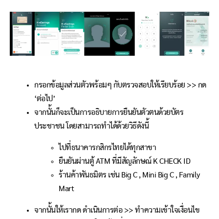
กรอกข้อมูลส่วนตัวพร้อมๆ กับตรวจสอบให้เรียบร้อย >> กด
‘ต่อไป’
จากนั้นก็จะเป็นการอธิบายการยืนยันตัวตนด้วยบัตร
ประชาชน โดยสามารถทำได้ด้วยวิธีดังนี้
ไปที่ธนาคารกสิกรไทยได้ทุกสาขา
ยืนยันผ่านตู้ ATM ที่มีสัญลักษณ์ K CHECK ID
ร้านค้าพันธมิตร เช่น Big C , Mini Big C , Family
Mart
จากนั้นให้เรากด ดำเนินการต่อ >> ทำความเข้าใจเงื่อนไข