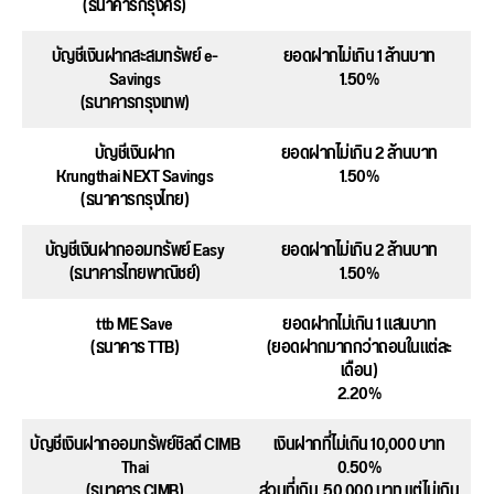
(ธนาคารกรุงศรี)
บัญชีเงินฝากสะสมทรัพย์ e-
ยอดฝากไม่เกิน 1 ล้านบาท
Savings
1.50%
(ธนาคารกรุงเทพ)
บัญชีเงินฝาก
ยอดฝากไม่เกิน 2 ล้านบาท
Krungthai NEXT Savings
1.50%
(ธนาคารกรุงไทย)
บัญชีเงินฝากออมทรัพย์ Easy
ยอดฝากไม่เกิน 2 ล้านบาท
(ธนาคารไทยพาณิชย์)
1.50%
ttb ME Save
ยอดฝากไม่เกิน 1 แสนบาท
(ธนาคาร TTB)
(ยอดฝากมากกว่าถอนในแต่ละ
เดือน)
2.20%
บัญชีเงินฝากออมทรัพย์ชิลดี CIMB
เงินฝากที่ไม่เกิน 10,000 บาท
Thai
0.50%
(ธนาคาร CIMB)
ส่วนที่เกิน 50,000 บาท แต่ไม่เกิน