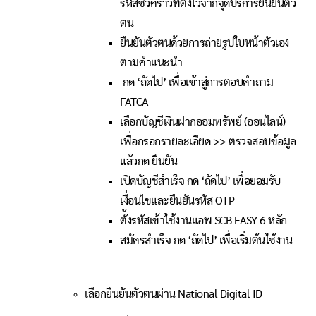
รหัสชั่วคราวที่ตั้งไว้จากจุดบริการยืนยันตัว
ตน
ยืนยันตัวตนด้วยการถ่ายรูปใบหน้าตัวเอง
ตามคำแนะนำ
กด ‘ถัดไป’ เพื่อเข้าสู่การตอบคำถาม
FATCA
เลือกบัญชีเงินฝากออมทรัพย์ (ออนไลน์)
เพื่อกรอกรายละเอียด >> ตรวจสอบข้อมูล
แล้วกด ยืนยัน
เปิดบัญชีสำเร็จ กด ‘ถัดไป’ เพื่อยอมรับ
เงื่อนไขและยืนยันรหัส OTP
ตั้งรหัสเข้าใช้งานแอพ SCB EASY 6 หลัก
สมัครสำเร็จ กด ‘ถัดไป’ เพื่อเริ่มต้นใช้งาน
เลือกยืนยันตัวตนผ่าน National Digital ID