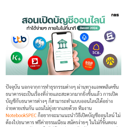
ปัจจุบัน นอกจากการทำธุรกรรมต่างๆ ผ่านทางแอพพลิเคชัน
ธนาคารจะเป็นเรื่องที่ง่ายและสะดวกมากยิ่งขึ้นแล้ว การเปิด
บัญชีกับธนาคารต่างๆ ก็สามารถทำแบบออนไลน์ได้อย่าง
ง่ายดายเช่นกัน แถมไม่ยุ่งยากเลยด้วย ทีมงาน
NotebookSPEC
ก็อยากจะมาแนะนำวิธีเปิดบัญชีออนไลน์ ไม่
ต้องไปธนาคาร ฟรีค่าธรรมเนียม สมัครง่ายๆ ในไม่กี่ขั้นตอน