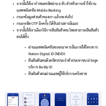
จากนั้นให้เรากำหนดรหัสผ่าน 6 ตัว สำหรับการเข้าใช้งาน
แอพพลิเคชัน Mobile Banking
กรอกข้อมูลส่วนตัวของเรา แล้วกด ต่อไป
กรอกรหัส OTP อีกครั้ง (ได้รับผ่านทางอีเมล)
จากนั้นให้เราเลือกวิธีการยืนยันตัวตน โดยสามารถยืนยันตัว
ตนได้ทั้ง
ผ่านแอพพลิเคชันของธนาคารอื่นภายใต้โครงการ
Nation Digital ID (NDID)
ยืนยันตันตนด้วยบัตรประจำตัวประชาชน ผ่านจุด
บริการ Be My ID
ยืนยันตัวตนผ่านแอพผู้ให้บริการเครือข่าย