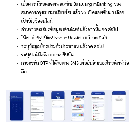
เมื่อดาวน์โหลดแอพพลิเคชัน Bualuang mBanking ของ
ธนาคารกรุงเทพมาเรียบร้อยแล้ว >> เปิดแอพขึ้นมา เลือก
เปิดบัญชีออนไลน์
อ่านรายละเอียดข้อมูลผลิตภัณฑ์ แล้วจากนั้น กด ต่อไป
ให้เราถ่ายรูปบัตรประชาชนของเรา แล้วกด ต่อไป
ระบุข้อมูลบัตรประตัวประชาชน แล้วกด ต่อไป
ระบุเบอร์มือถือ >> กด ยืนยัน
กรอกรหัส OTP ที่ได้รับทาง SMS เพื่อยืนยันเบอร์โทรศัพท์มือ
ถือ