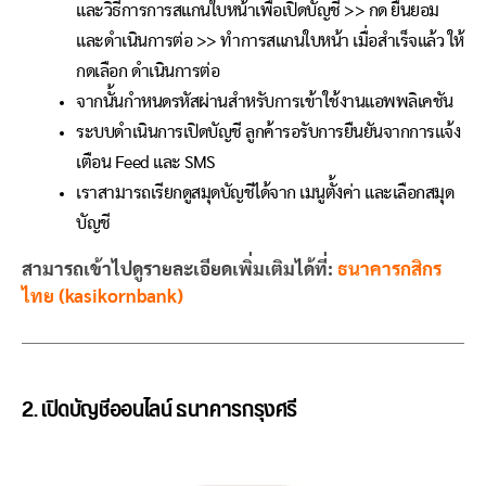
และวิธีการการสแกนใบหน้าเพื่อเปิดบัญชี >> กด ยืนยอม
และดำเนินการต่อ >> ทำการสแกนใบหน้า เมื่อสำเร็จแล้ว ให้
กดเลือก ดำเนินการต่อ
จากนั้นกำหนดรหัสผ่านสำหรับการเข้าใช้งานแอพพลิเคชัน
ระบบดำเนินการเปิดบัญชี ลูกค้ารอรับการยืนยันจากการแจ้ง
เตือน Feed และ SMS
เราสามารถเรียกดูสมุดบัญชีได้จาก เมนูตั้งค่า และเลือกสมุด
บัญชี
สามารถเข้าไปดูรายละเอียดเพิ่มเติมได้ที่:
ธนาคารกสิกร
ไทย (kasikornbank)
2. เปิดบัญชีออนไลน์ ธนาคารกรุงศรี