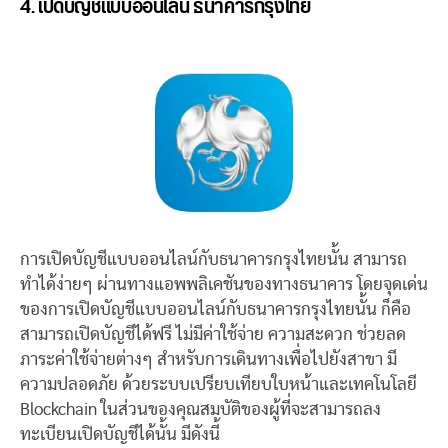
4. เปิดบัญชีแบบออนไลน์ ธนาคารกรุงไทย
การเปิดบัญชีแบบออนไลน์กับธนาคารกรุงไทยนั้น สามารถ
ทำได้ง่ายๆ ผ่านทางแอพพลิเคชันของทางธนาคาร โดยจุดเด่น
ของการเปิดบัญชีแบบออนไลน์กับธนาคารกรุงไทยนั้น ก็คือ
สามารถเปิดบัญชีได้ฟรี ไม่มีค่าใช้จ่าย ความสะดวก ช่วยลด
ภาระค่าใช้จ่ายต่างๆ สำหรับการเดินทางเพื่อไปยังสาขา มี
ความปลอดภัย ด้วยระบบเปรียบเทียบใบหน้าและเทคโนโลยี
Blockchain ในส่วนของคุณสมบัติของผู้ที่จะสามารถลง
ทะเบียนเปิดบัญชีได้นั้น มีดังนี้