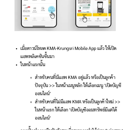
เมื่อดาวน์โหลด KMA-Krungsri Mobile App แล้ว ให้เปิด
แอพพลิเคชันขึ้นมา
ในหน้าแรกนั้น
สำหรับคนที่มีแอพ KMA อยู่แล้ว หรือเป็นลูกค้า
ปัจจุบัน >> ในหน้าเมนูหลัก ให้เลือกเมนู ‘เปิดบัญชี
ออนไลน์’
สำหรับคนที่ไม่มีแอพ KMA หรือเป็นลูกค้าใหม่ >>
ในหน้าแรก ให้เลือก ‘เปิดบัญชีออมทรัพย์มีแต่ได้
ออนไลน์’