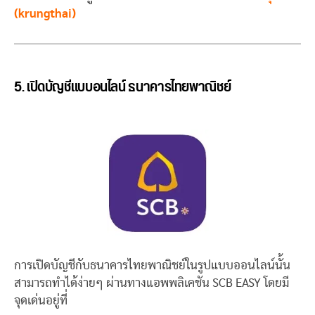
(krungthai)
5. เปิดบัญชีแบบอนไลน์ ธนาคารไทยพาณิชย์
การเปิดบัญชีกับธนาคารไทยพาณิชย์ในรูปแบบออนไลน์นั้น
สามารถทำได้ง่ายๆ ผ่านทางแอพพลิเคชัน SCB EASY โดยมี
จุดเด่นอยู่ที่