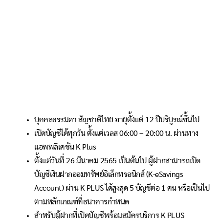
บุคคลธรรมดา สัญชาติไทย อายุตั้งแต่ 12 ปีบริบูรณ์ขึ้นไป
เปิดบัญชีได้ทุกวัน ตั้งแต่เวลส 06:00 – 20:00 น. ผ่านทาง
แอพพลิเคชัน K Plus
ตั้งแต่วันที่ 26 มีนาคม 2565 เป็นต้นไป ผู้ฝากสามารถเปิด
บัญชีเงินฝากออมทรัพย์อิเล็กทรอนิกส์ (K-eSavings
Account) ผ่าน K PLUS ได้สูงสุด 5 บัญชีต่อ 1 คน หรือเป็นไป
ตามหลักเกณฑ์ที่ธนาคารกำหนด
สำหรับผู้ฝากที่เปิดบัญชีพร้อมสมัครบริการ K PLUS