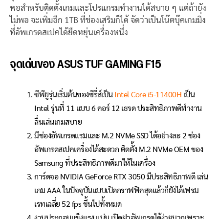
พอสำหรับติดตั้งเกมและโปรแกรมทำงานได้สบาย ๆ แต่ถ้ายัง
ไม่พอ จะเพิ่มอีก 1TB ที่ช่องเสริมก็ได้ จัดว่าเป็นโน๊ตบุ๊คเกมมิ่ง
ที่อัพเกรดสเปคได้ยืดหยุ่นเครื่องหนึ่ง
จุดเด่นของ ASUS TUF GAMING F15
ซีพียูรุ่นเริ่มต้นของซีรี่ส์เป็น
Intel Core i5-11400H
เป็น
Intel รุ่นที่ 11 แบบ 6 คอร์ 12 เธรด ประสิทธิภาพดีทำงาน
ลื่นเล่นเกมสบาย
มีช่องอัพเกรดแรมและ M.2 NVMe SSD ได้อย่างละ 2 ช่อง
อัพเกรดสเปคเครื่องได้สะดวก ติดตั้ง M.2 NVMe OEM ของ
Samsung ที่ประสิทธิภาพดีมาให้ในเครื่อง
การ์ดจอ NVIDIA GeForce RTX 3050 มีประสิทธิภาพดี เล่น
เกม AAA ในปัจจุบันแบบเปิดกราฟฟิคสุดแล้วก็ยังได้เฟรม
เรทเฉลี่ย 52 fps ขึ้นไปทั้งหมด
งานประกอบแข็งแรง แน่น เปิดฝาอัพเกรดได้ง่ายมากเพราะ