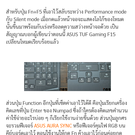
สำหรับปุ่ม Fn+F5 ที่เอาไว้สลับระหว่าง Performance mode
กับ Silent mode เมื่อกดแล้วหน้าจอจะแสดงโลโก้ของโหมด
นั้นขึ้นมาพร้อมกับเร่งหรือลดความสว่างหน้าจอด้วย เป็น
สัญญาณบอกผู้เขียนว่าตอนนี้ ASUS TUF Gaming F15
เปลี่ยนโหมดเรียบร้อยแล้ว
ส่วนปุ่ม Function อีกปุ่มที่เซ็ตค่าเอาไว้ได้ดี คือปุ่มเรียกเครื่อง
คิดเลขที่ปุ่ม Enter ของ Numpad ซึ่งถ้าใครต้องคิดเลขคำนวน
ค่าใช้จ่ายอะไรบ่อย ๆ ก็เรียกใช้งานง่ายขึ้นด้วย ส่วนปุ่มลูกศร
จะรวมฟีเจอร์
ASUS AURA SYNC
หรือฟีเจอร์คุมไฟ RGB บน
คีย์บอร์ดเอาไว้ ตอนใช้งานให้กด Fn ค้างเอาไว้ก่อนค่อยกด