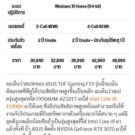
ระบบ
Windows 10 Home (64-bit)
ปฏิบัติการ
แบตเตอรี่
3-Cell 48Wh
4-Cell 90Wh
ประกันตัว
2 ปี Onsite
2 ปี Onsite + ประกันอุบัติเหตุ 1 ปี
เครื่อง
ราคา
30,990
32,990
36,990
42,990
49,990
บาท
บาท
บาท
บาท
บาท
จะเห็นว่าสเปคของ ASUS TUF Gaming F15 รุ่นนี้จะเน้น
อัพเกรดซีพียูให้ประสิทธิภาพสูงขึ้นเป็นหลัก จะเห็นว่าสเป
ครุ่นสูงสุดรหัส FX506HM-AZ101T จะใส่
Intel Core i9-
11900H
มาให้เลย ซึ่งมีประสิทธิภาพสูงพร้อมทำงานหรือใช้
งานกับโปรแกรมที่กินทรัพยากรตัวเครื่องมากได้สบาย ๆ แต่มี
จุดสังเกตเล็กน้อยคือถ้าเป็นรุ่นสูงสุดที่ใส่ Intel Core i9 มา
แล้วทั้งที ถ้า ASUS ติดตั้ง NVIDIA GeForce RTX 3070 มาให้