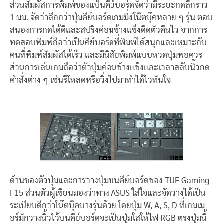
ส่วนสัมผัสการพิมพ์ของแป้นคีย์บอร์ดจัดว่ามีระยะกดลึกราว
1 มม. จัดว่าลึกกว่าปุ่มคีย์บอร์ดเกมมิ่งโน๊ตบุ๊คหลาย ๆ รุ่น ตอบ
สนองการกดได้ดีและสปริงค่อนข้างแข็งดีดตัวคืนไว จากการ
ทดสอบพิมพ์ถือว่าเป็นคีย์บอร์ดที่พิมพ์ได้สนุกและเหมาะกับ
คนที่พิมพ์สัมผัสได้เร็ว และมีนิสัยพิมพ์แบบหวดปุ่มพอควร
ส่วนการเล่นเกมถือว่าตัวปุ่มค่อนข้างแข็งและเวลาสลับนิ้วกด
คำสั่งต่าง ๆ เช่นรีโหลดหรือวิ่งไปมาทำได้ไวทันใจ
ด้านของตัวปุ่มและการวางปุ่มบนคีย์บอร์ดของ TUF Gaming
F15 ส่วนตัวผู้เขียนมองว่าทาง ASUS ใส่ใจและจัดวางได้เป็น
ระเบียบดีกว่าโน๊ตบุ๊คบางรุ่นด้วย โดยปุ่ม W, A, S, D ที่เกมเม
อร์มักวางนิ้วไว้บนคีย์บอร์ดจะเป็นปุ่มใสให้ไฟ RGB ตรงปุ่มนี้