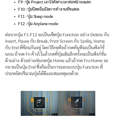
F9 : ปุ่ม Project เอาไว้ตั้งค่าเวลาต่อหน้าจอแยก
F10 : ปุ่มปิดหรือเปิดการทำงานทัชแพด
F11 : ปุ่ม Sleep mode
F12 : ปุ่ม Airplane mode
ต่อจากปุ่ม F1-F12 จะเป็นเซ็ตปุ่ม Function อย่าง Delete กับ
Insert, Pause กับ Break, Print Screen กับ SysRq, Home
กับ End ที่ซ้อนกันอยู่ โดยวิธีกดคือถ้ากดทันทีจะเป็นฟังก์ชั่
นบน ถ้ากด Fn ค้างไว้แล้วกดที่ปุ่มเดิมอีกครั้งจะเป็นฟังก์ชั่น
ด้านล่าง ตัวอย่างเช่นกดปุ่ม Home แล้วถ้ากด Fn+Home จะ
กลายเป็นปุ่ม End ซึ่งถือเป็นการออกแบบปุ่ม Function ที่
ประหยัดปริมาณปุ่มได้ดีและสมเหตุผลด้วย