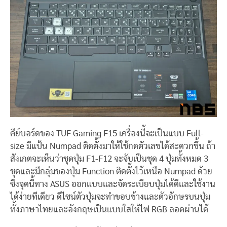
คีย์บอร์ดของ TUF Gaming F15 เครื่องนี้จะเป็นแบบ Full-
size มีแป้น Numpad ติดตั้งมาให้ใช้กดตัวเลขได้สะดวกขึ้น ถ้า
สังเกตจะเห็นว่าชุดปุ่ม F1-F12 จะจับเป็นชุด 4 ปุ่มทั้งหมด 3
ชุดและมีกลุ่มของปุ่ม Function ติดตั้งไว้เหนือ Numpad ด้วย
ซึ่งจุดนี้ทาง ASUS ออกแบบและจัดระเบียบปุ่มได้ดีและใช้งาน
ได้ง่ายทีเดียว ดีไซน์ตัวปุ่มจะทำขอบข้างและตัวอักษรบนปุ่ม
ทั้งภาษาไทยและอังกฤษเป็นแบบใสให้ไฟ RGB ลอดผ่านได้