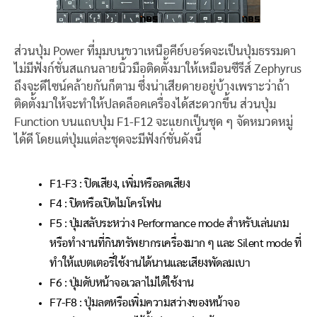
ส่วนปุ่ม Power ที่มุมบนขวาเหนือคีย์บอร์ดจะเป็นปุ่มธรรมดา
ไม่มีฟังก์ชั่นสแกนลายนิ้วมือติดตั้งมาให้เหมือนซีรีส์ Zephyrus
ถึงจะดีไซน์คล้ายกันก็ตาม ซึ่งน่าเสียดายอยู่บ้างเพราะว่าถ้า
ติดตั้งมาให้จะทำให้ปลดล็อคเครื่องได้สะดวกขึ้น ส่วนปุ่ม
Function บนแถบปุ่ม F1-F12 จะแยกเป็นชุด ๆ จัดหมวดหมู่
ได้ดี โดยแต่ปุ่มแต่ละชุดจะมีฟังก์ชั่นดังนี้
F1-F3 : ปิดเสียง, เพิ่มหรือลดเสียง
F4 : ปิดหรือเปิดไมโครโฟน
F5 : ปุ่มสลับระหว่าง Performance mode สำหรับเล่นเกม
หรือทำงานที่กินทรัพยากรเครื่องมาก ๆ และ Silent mode ที่
ทำให้แบตเตอรี่ใช้งานได้นานและเสียงพัดลมเบา
F6 : ปุ่มดับหน้าจอเวลาไม่ได้ใช้งาน
F7-F8 : ปุ่มลดหรือเพิ่มความสว่างของหน้าจอ