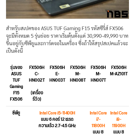
สำหรับสเปคของ ASUS TUF Gaming F15 รหัสซีรี่ส์ FX506
จะมีทั้งหมด 5 รุ่นย่อย ราคาเริ่มต้นตั้งแต่ 30,990-49,990 บาท
ขึ้นอยู่กับซีพียูและการ์ดจอในเครื่อง ซึ่งถ้าให้สรุปสเปคแล้วจะ
เป็นดังนี้
รุ่นของ
FX506H
FX506H
FX506H
FX506H
FX506H
ASUS
C-
E-
M-
M-
M-AZ101T
TUF
HN002T
HN003T
HN008T
HN007T
Gaming
F15
(เครื่อง
FX506
รีวิว)
ซีพียู
Intel Core i5-11400H
Intel Core
Intel Core
แบบ 6 คอร์ 12 เธรด
i7-
i9-
ความเร็ว 2.7-4.5 GHz
11800H
11900H
แบบ 8
แบบ 8