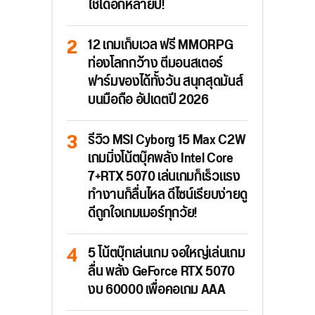
ใช้ได้อีกหลายปี!
12 เกมเก็บเวล ฟรี MMORPG
ท่องโลกกว้าง ตีมอนสเตอร์
ฟาร์มของได้ทั้งวัน สนุกสุดมันส์
บนมือถือ อัปเดตปี 2026
รีวิว MSI Cyborg 15 Max C2W
เกมมิ่งโน้ตบุ๊คพลัง Intel Core
7+RTX 5070 เล่นเกมก็เร็วแรง
ทำงานก็ลื่นไหล ดีไซน์เรียบง่ายดู
ดีถูกใจเกมเมอร์ทุกวัย!
5 โน้ตบุ๊กเล่นเกม จอใหญ่เล่นเกม
ลื่น พลัง GeForce RTX 5070
งบ 60000 เพื่อคอเกม AAA