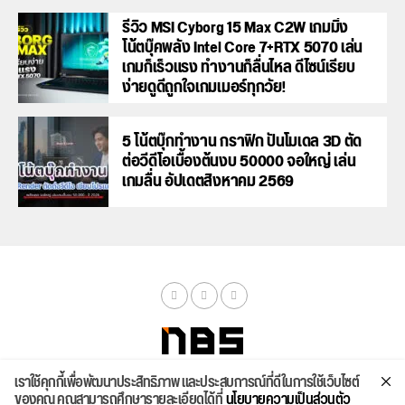
รีวิว MSI Cyborg 15 Max C2W เกมมิ่ง
โน้ตบุ๊คพลัง Intel Core 7+RTX 5070 เล่น
เกมก็เร็วแรง ทำงานก็ลื่นไหล ดีไซน์เรียบ
ง่ายดูดีถูกใจเกมเมอร์ทุกวัย!
5 โน้ตบุ๊กทำงาน กราฟิก ปั้นโมเดล 3D ตัด
ต่อวีดีโอเบื้องต้นงบ 50000 จอใหญ่ เล่น
เกมลื่น อัปเดตสิงหาคม 2569
เราใช้คุกกี้เพื่อพัฒนาประสิทธิภาพ และประสบการณ์ที่ดีในการใช้เว็บไซต์
จัดสเปค
ค้นหา
บทความ
รีวิวล่าสุด
บทความยอดนิยม
ติดต่อเรา
ของคุณ คุณสามารถศึกษารายละเอียดได้ที่
นโยบายความเป็นส่วนตัว