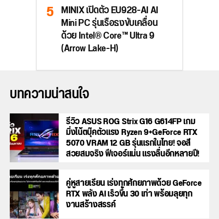
MINIX เปิดตัว EU928-AI AI
Mini PC รุ่นเรือธงขับเคลื่อน
ด้วย Intel® Core™ Ultra 9
(Arrow Lake-H)
บทความน่าสนใจ
รีวิว ASUS ROG Strix G16 G614FP เกม
มิ่งโน้ตบุ๊คตัวแรง Ryzen 9+GeForce RTX
5070 VRAM 12 GB รุ่นแรกในไทย! จอสี
สวยสมจริง ฟีเจอร์แน่น แรงลื่นอีกหลายปี!
คู่หูสายเรียน เร่งทุกศักยภาพด้วย GeForce
RTX พลัง AI เร็วขึ้น 30 เท่า พร้อมลุยทุก
งานสร้างสรรค์