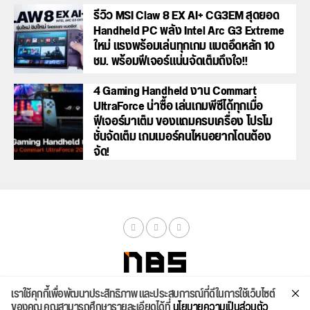
รีวิว MSI Claw 8 EX AI+ CG3EM สุดยอด
Handheld PC พลัง Intel Arc G3 Extreme
ใหม่ แรงพร้อมเล่นทุกเกม แบตอึดหลัก 10
ชม. พร้อมฟีเจอร์แน่นจัดเต็มถึงใจ!!
4 Gaming Handheld งาน Commart
UltraForce น่าซื้อ เล่นเกมพีซีได้ทุกเมื่อ
ฟีเจอร์มาเต็ม ของแถมครบเครื่อง โปรโม
ชั่นจัดเต็ม เกมเมอร์คนไหนอยากโดนต้อง
จัด!
เราใช้คุกกี้เพื่อพัฒนาประสิทธิภาพ และประสบการณ์ที่ดีในการใช้เว็บไซต์
จัดสเปค
ค้นหา
บทความ
รีวิวล่าสุด
บทความยอดนิยม
ติดต่อเรา
ของคุณ คุณสามารถศึกษารายละเอียดได้ที่
นโยบายความเป็นส่วนตัว