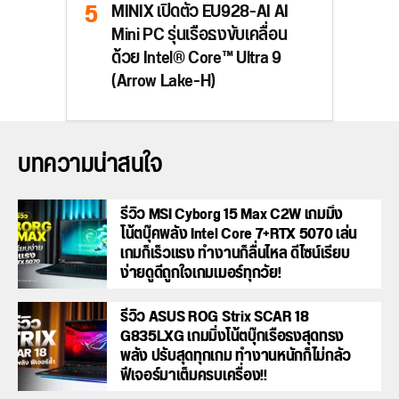
MINIX เปิดตัว EU928-AI AI
Mini PC รุ่นเรือธงขับเคลื่อน
ด้วย Intel® Core™ Ultra 9
(Arrow Lake-H)
บทความน่าสนใจ
รีวิว MSI Cyborg 15 Max C2W เกมมิ่ง
โน้ตบุ๊คพลัง Intel Core 7+RTX 5070 เล่น
เกมก็เร็วแรง ทำงานก็ลื่นไหล ดีไซน์เรียบ
ง่ายดูดีถูกใจเกมเมอร์ทุกวัย!
รีวิว ASUS ROG Strix SCAR 18
G835LXG เกมมิ่งโน้ตบุ๊กเรือธงสุดทรง
พลัง ปรับสุดทุกเกม ทำงานหนักก็ไม่กลัว
ฟีเจอร์มาเต็มครบเครื่อง!!