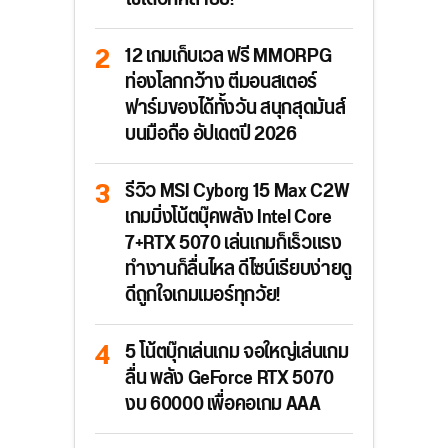
12 เกมเก็บเวล ฟรี MMORPG
ท่องโลกกว้าง ตีมอนสเตอร์
ฟาร์มของได้ทั้งวัน สนุกสุดมันส์
บนมือถือ อัปเดตปี 2026
รีวิว MSI Cyborg 15 Max C2W
เกมมิ่งโน้ตบุ๊คพลัง Intel Core
7+RTX 5070 เล่นเกมก็เร็วแรง
ทำงานก็ลื่นไหล ดีไซน์เรียบง่ายดู
ดีถูกใจเกมเมอร์ทุกวัย!
5 โน้ตบุ๊กเล่นเกม จอใหญ่เล่นเกม
ลื่น พลัง GeForce RTX 5070
งบ 60000 เพื่อคอเกม AAA