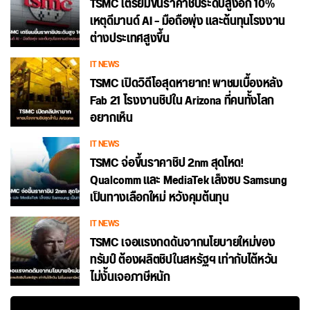
TSMC เตรียมขึ้นราคาชิประดับสูงอีก 10%
เหตุดีมานด์ AI – มือถือพุ่ง และต้นทุนโรงงาน
ต่างประเทศสูงขึ้น
IT NEWS
TSMC เปิดวิดีโอสุดหายาก! พาชมเบื้องหลัง
Fab 21 โรงงานชิปใน Arizona ที่คนทั้งโลก
อยากเห็น
IT NEWS
TSMC จ่อขึ้นราคาชิป 2nm สุดโหด!
Qualcomm และ MediaTek เล็งซบ Samsung
เป็นทางเลือกใหม่ หวังคุมต้นทุน
IT NEWS
TSMC เจอแรงกดดันจากนโยบายใหม่ของ
ทรัมป์ ต้องผลิตชิปในสหรัฐฯ เท่ากับไต้หวัน
ไม่งั้นเจอภาษีหนัก