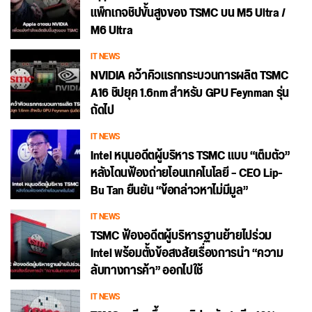
แพ็กเกจชิปขั้นสูงของ TSMC บน M5 Ultra /
M6 Ultra
IT NEWS
NVIDIA คว้าคิวแรกกระบวนการผลิต TSMC
A16 ชิปยุค 1.6nm สำหรับ GPU Feynman รุ่น
ถัดไป
IT NEWS
Intel หนุนอดีตผู้บริหาร TSMC แบบ “เต็มตัว”
หลังโดนฟ้องถ่ายโอนเทคโนโลยี – CEO Lip-
Bu Tan ยืนยัน “ข้อกล่าวหาไม่มีมูล”
IT NEWS
TSMC ฟ้องอดีตผู้บริหารฐานย้ายไปร่วม
Intel พร้อมตั้งข้อสงสัยเรื่องการนำ “ความ
ลับทางการค้า” ออกไปใช้
IT NEWS