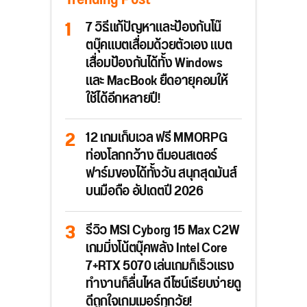
7 วิธีแก้ปัญหาและป้องกันโน๊
ตบุ๊คแบตเสื่อมด้วยตัวเอง แบต
เสื่อมป้องกันได้ทั้ง Windows
และ MacBook ยืดอายุคอมให้
ใช้ได้อีกหลายปี!
12 เกมเก็บเวล ฟรี MMORPG
ท่องโลกกว้าง ตีมอนสเตอร์
ฟาร์มของได้ทั้งวัน สนุกสุดมันส์
บนมือถือ อัปเดตปี 2026
รีวิว MSI Cyborg 15 Max C2W
เกมมิ่งโน้ตบุ๊คพลัง Intel Core
7+RTX 5070 เล่นเกมก็เร็วแรง
ทำงานก็ลื่นไหล ดีไซน์เรียบง่ายดู
ดีถูกใจเกมเมอร์ทุกวัย!