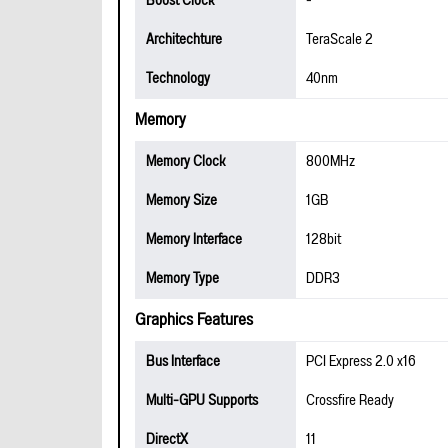
Boost Clock
-
Architechture
TeraScale 2
Technology
40nm
Memory
Memory Clock
800MHz
Memory Size
1GB
Memory Interface
128bit
Memory Type
DDR3
Graphics Features
Bus Interface
PCI Express 2.0 x16
Multi-GPU Supports
Crossfire Ready
DirectX
11