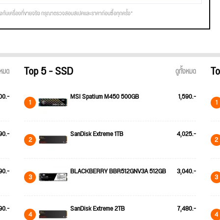
รงกับเครื่องที่ขายจริง กรุณาตรวจสอบสเปคและราคาก่อนซื้อทุกครั้ง*
Top 5 - SSD
To
้งหมด
ดูทั้งหมด
00.-
MSI Spatium M450 500GB
1,590.-
1
1
90.-
SanDisk Extreme 1TB
4,025.-
2
2
90.-
BLACKBERRY BBR512GNV3A 512GB
3,040.-
3
3
90.-
SanDisk Extreme 2TB
7,480.-
4
4