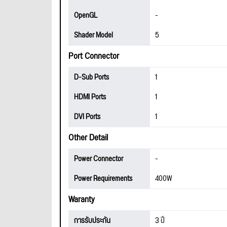
OpenGL
-
Shader Model
5
Port Connector
D-Sub Ports
1
HDMI Ports
1
DVI Ports
1
Other Detail
Power Connector
-
Power Requirements
400W
Waranty
การรับประกัน
3 ปี