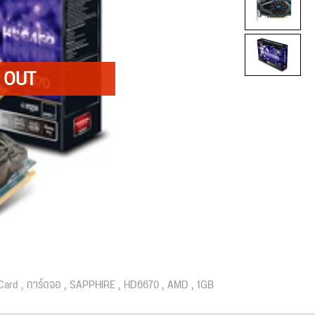
Card
การ์ดจอ
SAPPHIRE
HD6670
AMD
1GB