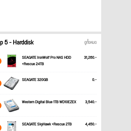
p 5 - Harddisk
ดูทั้งหมด
SEAGATE IronWolf Pro NAS HDD
31,260.-
+Rescue 24TB
SEAGATE 320GB
0.-
Western Digital Blue 1TB WD10EZEX
3,540.-
SEAGATE SkyHawk +Rescue 2TB
4,450.-