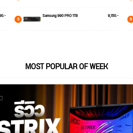
90.-
Samsung 990 PRO 1TB
9,150.-
5
5
MOST POPULAR OF WEEK