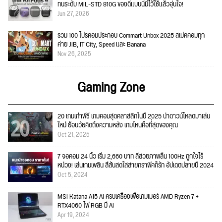
ทนระดับ MIL-STD 810G ของดีแบบนี้มีไว้ใช้แล้วอุ่นใจ!
Jun 27, 2026
รวม 100 โปรคอมประกอบ Commart Unbox 2025 สเปคคอมทุก
ค่าย JIB, IT City, Speed และ Banana
Nov 26, 2025
Gaming Zone
20 เกมเก่าพีซี เกมคอมสุดคลาสสิกในปี 2025 น่าดาวน์โหลดมาเล่น
ใหม่ ย้อนวัยคิดถึงความหลัง เกมไหนคือที่สุดของคุณ
Oct 21, 2025
7 จอคอม 24 นิ้ว เริ่ม 2,660 บาท สีสวยภาพลื่น 100Hz ถูกใจไร้
หน่วง! เล่นเกมเพลิน สีสันสดใสสายกราฟิคก็รัก อัปเดตปลายปี 2024
Oct 5, 2024
MSI Katana A15 AI ครบเครื่องเพื่อเกมเมอร์ AMD Ryzen 7 +
RTX4060 ไฟ RGB มี AI
Apr 19, 2024