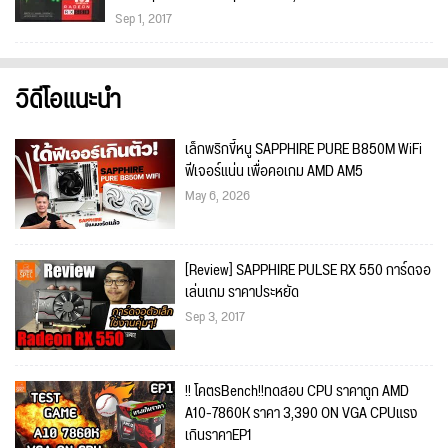
Sep 1, 2017
วิดีโอแนะนำ
เล็กพริกขี้หนู SAPPHIRE PURE B850M WiFi
ฟีเจอร์แน่น เพื่อคอเกม AMD AM5
May 6, 2026
[Review] SAPPHIRE PULSE RX 550 การ์ดจอ
เล่นเกม ราคาประหยัด
Sep 3, 2017
!! โคตรBench!!ทดสอบ CPU ราคาถูก AMD
A10-7860K ราคา 3,390 ON VGA CPUแรง
เกินราคาEP1