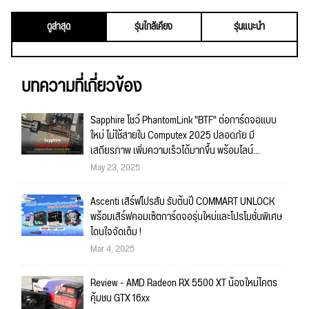
ดูล่าสุด
รุ่นใกล้เคียง
รุ่นแนะนำ
บทความที่เกี่ยวข้อง
Sapphire โชว์ PhantomLink "BTF" ต่อการ์ดจอแบบ
ใหม่ ไม่ใช้สายใน Computex 2025 ปลอดภัย มี
เสถียรภาพ เพิ่มความเร็วได้มากขึ้น พร้อมไลน์
เมนบอร์ดและการ์ดจอรุ่นใหม่
May 23, 2025
Ascenti เสิร์ฟโปรสับ รับต้นปี COMMART UNLOCK
พร้อมเสิร์ฟคอมเซ็ตการ์ดจอรุ่นใหม่และโปรโมชั่นพิเศษ
โดนใจจัดเต็ม !
Mar 4, 2025
Review - AMD Radeon RX 5500 XT น้องใหม่โคตร
คุ้มชน GTX 16xx