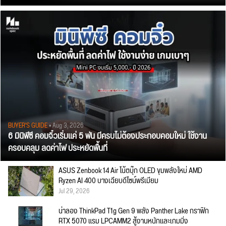
BUYER'S GUIDE
• Aug 3, 2026
6 มินิพีซี คอมจิ๋วเริ่มแค่ 5 พัน มีครบไม่ต้องประกอบคอมใหม่ ใช้งาน
ครอบคลุม ลดค่าไฟ ประหยัดพื้นที่
ASUS Zenbook 14 Air โน้ตบุ๊ก OLED ขุมพลังใหม่ AMD
Ryzen AI 400 บางเฉียบดีไซน์พรีเมียม
Jul 29, 2026
น่าลอง ThinkPad T1g Gen 9 พลัง Panther Lake กราฟิก
RTX 5070 แรม LPCAMM2 สู้งานหนักและเกมมิ่ง