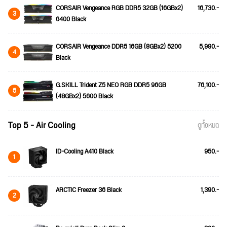
CORSAIR Vengeance RGB DDR5 32GB (16GBx2)
16,730.-
3
6400 Black
CORSAIR Vengeance DDR5 16GB (8GBx2) 5200
5,990.-
4
Black
G.SKILL Trident Z5 NEO RGB DDR5 96GB
76,100.-
5
(48GBx2) 5600 Black
Top 5 - Air Cooling
ดูทั้งหมด
ID-Cooling A410 Black
950.-
1
ARCTIC Freezer 36 Black
1,390.-
2