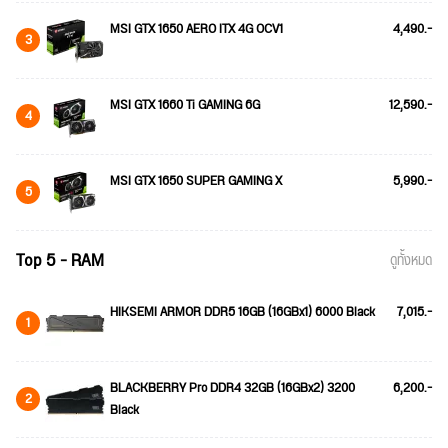
MSI GTX 1650 AERO ITX 4G OCV1
4,490.-
3
MSI GTX 1660 Ti GAMING 6G
12,590.-
4
MSI GTX 1650 SUPER GAMING X
5,990.-
5
Top 5 - RAM
ดูทั้งหมด
HIKSEMI ARMOR DDR5 16GB (16GBx1) 6000 Black
7,015.-
1
BLACKBERRY Pro DDR4 32GB (16GBx2) 3200
6,200.-
2
Black