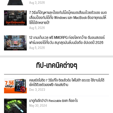
Aug 3, 2026
7 วิธีแก้ปัญหาและป้องกันโน๊ตบุ๊คแบตเสื่อมด้วยตัวเอง แบต
เสื่อมป้องกันได้ทั้ง Windows และ MacBook ยืดอายุคอมให้
ใช้ได้อีกหลายปี!
Aug 5, 2026
12 เกมเก็บเวล ฟรี MMORPG ท่องโลกกว้าง ตีมอนสเตอร์
ฟาร์มของได้ทั้งวัน สนุกสุดมันส์บนมือถือ อัปเดตปี 2026
Aug 5, 2026
ทิป-เทคนิคต่างๆ
คอมเปิดไม่ติด 7 วิธีแก้ไข ติดแล้วดับ ไฟไม่เข้า BSOD ใช้งานไม่ได้
เช็คได้ด้วยตัวเองฟรี! ก่อนส่งร้าน
Dec 3, 2023
มาดูกันดีกว่าว่า Resizable BAR คืออะไร
May 30, 2024