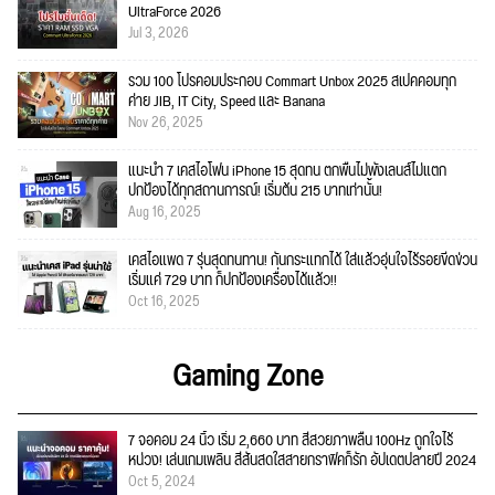
UltraForce 2026
Jul 3, 2026
รวม 100 โปรคอมประกอบ Commart Unbox 2025 สเปคคอมทุก
ค่าย JIB, IT City, Speed และ Banana
Nov 26, 2025
แนะนำ 7 เคสไอโฟน iPhone 15 สุดทน ตกพื้นไม่พังเลนส์ไม่แตก
ปกป้องได้ทุกสถานการณ์! เริ่มต้น 215 บาทเท่านั้น!
Aug 16, 2025
เคสไอแพด 7 รุ่นสุดทนทาน! กันกระแทกได้ ใส่แล้วอุ่นใจไร้รอยขีดข่วน
เริ่มแค่ 729 บาท ก็ปกป้องเครื่องได้แล้ว!!
Oct 16, 2025
Gaming Zone
7 จอคอม 24 นิ้ว เริ่ม 2,660 บาท สีสวยภาพลื่น 100Hz ถูกใจไร้
หน่วง! เล่นเกมเพลิน สีสันสดใสสายกราฟิคก็รัก อัปเดตปลายปี 2024
Oct 5, 2024