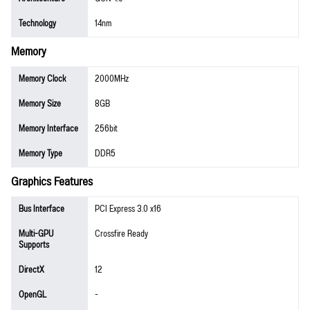
Technology
14nm
Memory
Memory Clock
2000MHz
Memory Size
8GB
Memory Interface
256bit
Memory Type
DDR5
Graphics Features
Bus Interface
PCI Express 3.0 x16
Multi-GPU
Crossfire Ready
Supports
DirectX
12
OpenGL
-