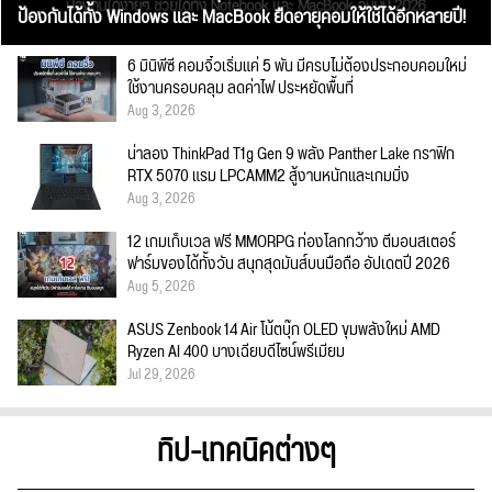
ป้องกันได้ทั้ง Windows และ MacBook ยืดอายุคอมให้ใช้ได้อีกหลายปี!
6 มินิพีซี คอมจิ๋วเริ่มแค่ 5 พัน มีครบไม่ต้องประกอบคอมใหม่
ใช้งานครอบคลุม ลดค่าไฟ ประหยัดพื้นที่
Aug 3, 2026
น่าลอง ThinkPad T1g Gen 9 พลัง Panther Lake กราฟิก
RTX 5070 แรม LPCAMM2 สู้งานหนักและเกมมิ่ง
Aug 3, 2026
12 เกมเก็บเวล ฟรี MMORPG ท่องโลกกว้าง ตีมอนสเตอร์
ฟาร์มของได้ทั้งวัน สนุกสุดมันส์บนมือถือ อัปเดตปี 2026
Aug 5, 2026
ASUS Zenbook 14 Air โน้ตบุ๊ก OLED ขุมพลังใหม่ AMD
Ryzen AI 400 บางเฉียบดีไซน์พรีเมียม
Jul 29, 2026
ทิป-เทคนิคต่างๆ