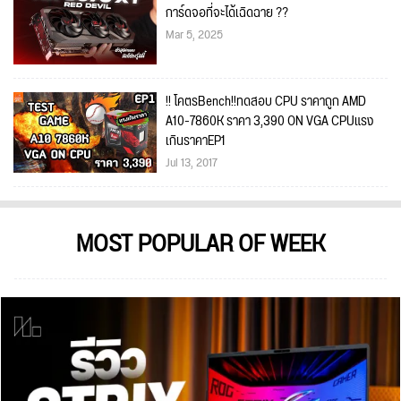
การ์ดจอที่จะได้เฉิดฉาย ??
Mar 5, 2025
!! โคตรBench!!ทดสอบ CPU ราคาถูก AMD
A10-7860K ราคา 3,390 ON VGA CPUแรง
เกินราคาEP1
Jul 13, 2017
MOST POPULAR OF WEEK