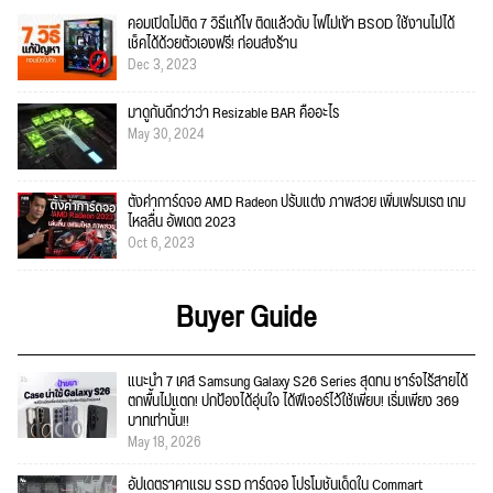
คอมเปิดไม่ติด 7 วิธีแก้ไข ติดแล้วดับ ไฟไม่เข้า BSOD ใช้งานไม่ได้
เช็คได้ด้วยตัวเองฟรี! ก่อนส่งร้าน
Dec 3, 2023
มาดูกันดีกว่าว่า Resizable BAR คืออะไร
May 30, 2024
ตั้งค่าการ์ดจอ AMD Radeon ปรับแต่ง ภาพสวย เพิ่มเฟรมเรต เกม
ไหลลื่น อัพเดต 2023
Oct 6, 2023
Buyer Guide
แนะนำ 7 เคส Samsung Galaxy S26 Series สุดทน ชาร์จไร้สายได้
ตกพื้นไม่แตก! ปกป้องได้อุ่นใจ ได้ฟีเจอร์ไว้ใช้เพียบ! เริ่มเพียง 369
บาทเท่านั้น!!
May 18, 2026
อัปเดตราคาแรม SSD การ์ดจอ โปรโมชั่นเด็ดใน Commart