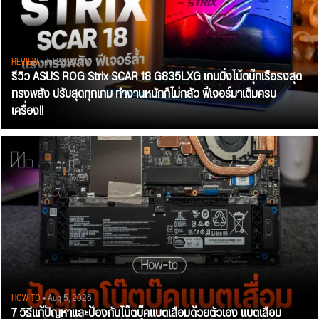
REVIEW
• Jul 28, 2026
รีวิว ASUS ROG Strix SCAR 18 G835LXG เกมมิ่งโน้ตบุ๊กเรือธงสุด
ทรงพลัง ปรับสุดทุกเกม ทำงานหนักก็ไม่กลัว ฟีเจอร์มาเต็มครบ
เครื่อง!!
HOW TO
• Aug 5, 2026
7 วิธีแก้ปัญหาและป้องกันโน๊ตบุ๊คแบตเสื่อมด้วยตัวเอง แบตเสื่อม