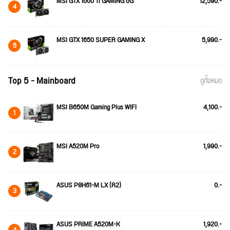
MSI GTX 1660 Ti GAMING 6G
12,590.-
4
MSI GTX 1650 SUPER GAMING X
5,990.-
5
Top 5 - Mainboard
ดูทั้งหมด
MSI B650M Gaming Plus WIFI
4,100.-
1
MSI A520M Pro
1,990.-
2
ASUS P8H61-M LX (R2)
0.-
3
ASUS PRIME A520M-K
1,920.-