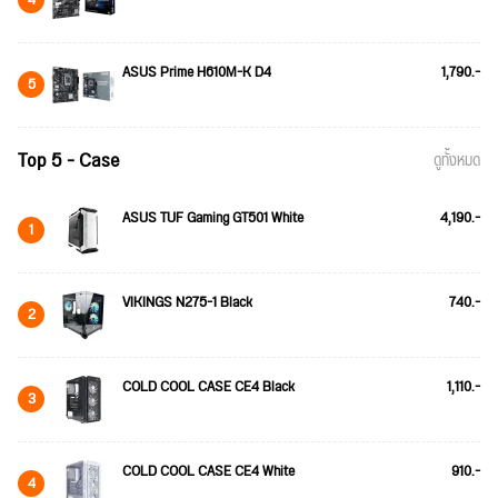
4
ASUS Prime H610M-K D4
1,790.-
5
Top 5 - Case
ดูทั้งหมด
ASUS TUF Gaming GT501 White
4,190.-
1
VIKINGS N275-1 Black
740.-
2
COLD COOL CASE CE4 Black
1,110.-
3
COLD COOL CASE CE4 White
910.-
4