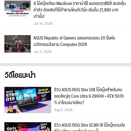
6 โน้ตบุ๊คเทียบ MacBook ราคาน่าใช้ ชนตรงทุกซีรีส์! สเปคคุ้ม
ค่าตัว ตัดคลิปก็ได้ทำงานไหนก็เวิร์ค เริ่มต้น 21,990 บาท
เท่านั้น!
Jun 19, 2026
ASUS Republic of Gamers ฉลองครบรอบ 20 ปีแห่ง
นวัตกรรมในงาน Computex 2026
Jun 4, 2026
วิดีโอแนะนำ
รีวิว ASUS ROG Strix G18 โน้ตบุ๊คสำหรับคน
ชอบใหญ่ๆ Core Ultra 9 290HX + RTX 5070
Ti น่าโดนขนาดไหน?
Aug 5, 2026
รีวิว ASUS ROG Strix SCAR 18 โน้ตบุ๊คเกมมิ่ง