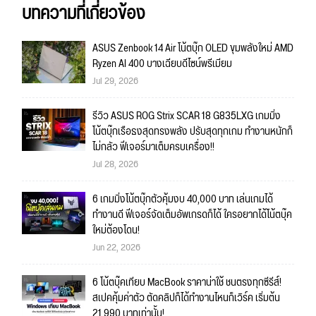
บทความที่เกี่ยวข้อง
ASUS Zenbook 14 Air โน้ตบุ๊ก OLED ขุมพลังใหม่ AMD
Ryzen AI 400 บางเฉียบดีไซน์พรีเมียม
Jul 29, 2026
รีวิว ASUS ROG Strix SCAR 18 G835LXG เกมมิ่ง
โน้ตบุ๊กเรือธงสุดทรงพลัง ปรับสุดทุกเกม ทำงานหนักก็
ไม่กลัว ฟีเจอร์มาเต็มครบเครื่อง!!
Jul 28, 2026
6 เกมมิ่งโน้ตบุ๊กตัวคุ้มงบ 40,000 บาท เล่นเกมได้
ทำงานดี ฟีเจอร์จัดเต็มอัพเกรดก็ได้ ใครอยากได้โน้ตบุ๊ค
ใหม่ต้องโดน!
Jun 22, 2026
6 โน้ตบุ๊คเทียบ MacBook ราคาน่าใช้ ชนตรงทุกซีรีส์!
สเปคคุ้มค่าตัว ตัดคลิปก็ได้ทำงานไหนก็เวิร์ค เริ่มต้น
21,990 บาทเท่านั้น!