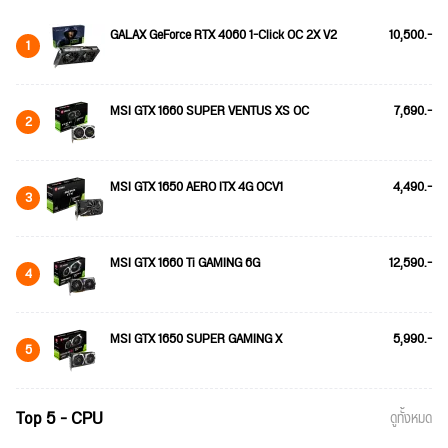
GALAX GeForce RTX 4060 1-Click OC 2X V2
10,500.-
1
MSI GTX 1660 SUPER VENTUS XS OC
7,690.-
2
MSI GTX 1650 AERO ITX 4G OCV1
4,490.-
3
MSI GTX 1660 Ti GAMING 6G
12,590.-
4
MSI GTX 1650 SUPER GAMING X
5,990.-
5
Top 5 - CPU
ดูทั้งหมด