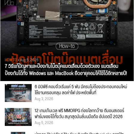
HOW TO
• Aug 5, 2026
7 วิธีแก้ปัญหาและป้องกันโน๊ตบุ๊คแบตเสื่อมด้วยตัวเอง แบตเสื่อม
ป้องกันได้ทั้ง Windows และ MacBook ยืดอายุคอมให้ใช้ได้อีกหลายปี!
6 มินิพีซี คอมจิ๋วเริ่มแค่ 5 พัน มีครบไม่ต้องประกอบคอมใหม่
ใช้งานครอบคลุม ลดค่าไฟ ประหยัดพื้นที่
Aug 3, 2026
12 เกมเก็บเวล ฟรี MMORPG ท่องโลกกว้าง ตีมอนสเตอร์
ฟาร์มของได้ทั้งวัน สนุกสุดมันส์บนมือถือ อัปเดตปี 2026
Aug 5, 2026