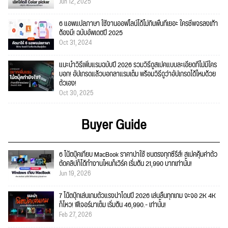
Jun 12, 2025
6 แอพแปลภาษา ใช้งานออฟไลน์ได้ไม่กินพื้นที่เยอะ ใครชีพจรลงเท้า
ต้องมี! ฉบับอัพเดตปี 2025
Oct 31, 2024
แนะนำวิธีเพิ่มแรมฉบับปี 2026 รวมวิธีดูสเปคแบบละเอียดที่ไม่มีใคร
บอก! อัปเกรดแล้วบอกลาแรมเต็ม พร้อมวิธีดูว่าอัปเกรดได้ไหมด้วย
ตัวเอง!
Oct 30, 2025
Buyer Guide
6 โน้ตบุ๊คเทียบ MacBook ราคาน่าใช้ ชนตรงทุกซีรีส์! สเปคคุ้มค่าตัว
ตัดคลิปก็ได้ทำงานไหนก็เวิร์ค เริ่มต้น 21,990 บาทเท่านั้น!
Jun 19, 2026
7 โน้ตบุ๊กเล่นเกมตัวแรงน่าโดนปี 2026 เล่นลื่นทุกเกม จะจอ 2K 4K
ก็ไหว! ฟีเจอร์มาเต็ม เริ่มต้น 46,990.- เท่านั้น!
Feb 27, 2026