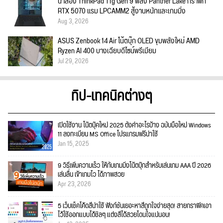
น่าลอง ThinkPad T1g Gen 9 พลัง Panther Lake กราฟิก
RTX 5070 แรม LPCAMM2 สู้งานหนักและเกมมิ่ง
Aug 3, 2026
ASUS Zenbook 14 Air โน้ตบุ๊ก OLED ขุมพลังใหม่ AMD
Ryzen AI 400 บางเฉียบดีไซน์พรีเมียม
Jul 29, 2026
ทิป-เทคนิคต่างๆ
เปิดใช้งาน โน๊ตบุ๊คใหม่ 2025 ตั้งค่าอะไรบ้าง ฉบับมือใหม่ Windows
11 ลงทะเบียน MS Office โปรแกรมฟรีน่าใช้
Jan 15, 2025
9 วิธีเพิ่มความเร็ว ให้กับเกมมิ่งโน้ตบุ๊กสำหรับเล่นเกม AAA ปี 2026
เล่นลื่น เข้าเกมไว ได้ภาพสวย
Apr 23, 2026
5 เว็บเช็คโค้ดสีน่าใช้ ฟังก์ชั่นเยอะหาสีถูกใจง่ายสุด! สายกราฟิคเอา
ไว้ใช้ออกแบบได้ชิลๆ แต่งสีได้สวยโดนใจแน่นอน!