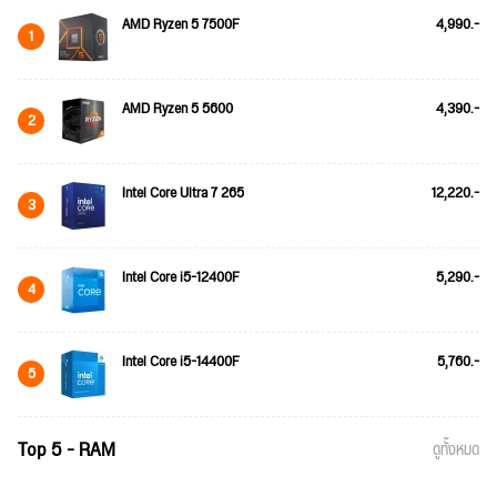
AMD Ryzen 5 7500F
4,990.-
1
AMD Ryzen 5 5600
4,390.-
2
Intel Core Ultra 7 265
12,220.-
3
Intel Core i5-12400F
5,290.-
4
Intel Core i5-14400F
5,760.-
5
Top 5 - RAM
ดูทั้งหมด