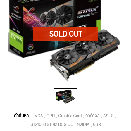
คำค้นหา :
VGA
GPU
Graphic Card
การ์ดจอ
ASUS
GTX1060 STRIX ROG OC
NVIDIA
6GB