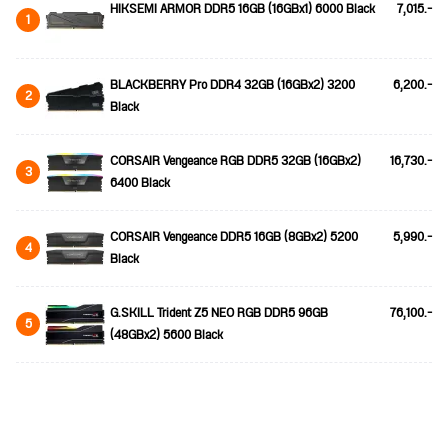
HIKSEMI ARMOR DDR5 16GB (16GBx1) 6000 Black
7,015.-
1
BLACKBERRY Pro DDR4 32GB (16GBx2) 3200
6,200.-
2
Black
CORSAIR Vengeance RGB DDR5 32GB (16GBx2)
16,730.-
3
6400 Black
CORSAIR Vengeance DDR5 16GB (8GBx2) 5200
5,990.-
4
Black
G.SKILL Trident Z5 NEO RGB DDR5 96GB
76,100.-
5
(48GBx2) 5600 Black