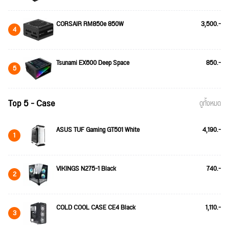
CORSAIR RM850e 850W
3,500.-
4
Tsunami EX600 Deep Space
850.-
5
Top 5 - Case
ดูทั้งหมด
ASUS TUF Gaming GT501 White
4,190.-
1
VIKINGS N275-1 Black
740.-
2
COLD COOL CASE CE4 Black
1,110.-
3