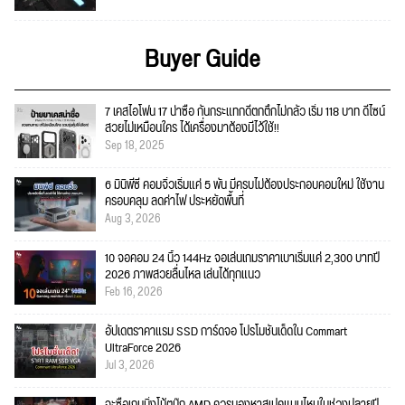
Buyer Guide
7 เคสไอโฟน 17 น่าซื้อ กันกระแทกดีตกตึกไม่กลัว เริ่ม 118 บาท ดีไซน์
สวยไม่เหมือนใคร ได้เครื่องมาต้องมีไว้ใช้!!
Sep 18, 2025
6 มินิพีซี คอมจิ๋วเริ่มแค่ 5 พัน มีครบไม่ต้องประกอบคอมใหม่ ใช้งาน
ครอบคลุม ลดค่าไฟ ประหยัดพื้นที่
Aug 3, 2026
10 จอคอม 24 นิ้ว 144Hz จอเล่นเกมราคาเบาเริ่มแค่ 2,300 บาทปี
2026 ภาพสวยลื่นไหล เล่นได้ทุกแนว
Feb 16, 2026
อัปเดตราคาแรม SSD การ์ดจอ โปรโมชั่นเด็ดใน Commart
UltraForce 2026
Jul 3, 2026
จะซื้อเกมมิ่งโน้ตบุ๊ก AMD ควรมองหาสเปคแบบไหนในช่วงปลายปี