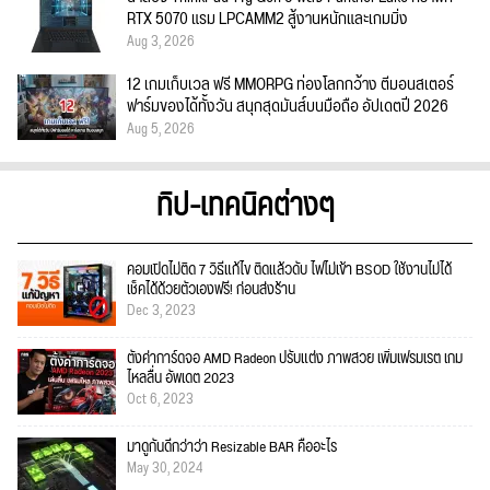
RTX 5070 แรม LPCAMM2 สู้งานหนักและเกมมิ่ง
Aug 3, 2026
12 เกมเก็บเวล ฟรี MMORPG ท่องโลกกว้าง ตีมอนสเตอร์
ฟาร์มของได้ทั้งวัน สนุกสุดมันส์บนมือถือ อัปเดตปี 2026
Aug 5, 2026
ทิป-เทคนิคต่างๆ
คอมเปิดไม่ติด 7 วิธีแก้ไข ติดแล้วดับ ไฟไม่เข้า BSOD ใช้งานไม่ได้
เช็คได้ด้วยตัวเองฟรี! ก่อนส่งร้าน
Dec 3, 2023
ตั้งค่าการ์ดจอ AMD Radeon ปรับแต่ง ภาพสวย เพิ่มเฟรมเรต เกม
ไหลลื่น อัพเดต 2023
Oct 6, 2023
มาดูกันดีกว่าว่า Resizable BAR คืออะไร
May 30, 2024