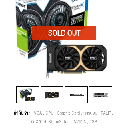
คำค้นหา :
VGA
GPU
Graphic Card
การ์ดจอ
PALIT
GTX750Ti StormX Dual
NVIDIA
2GB