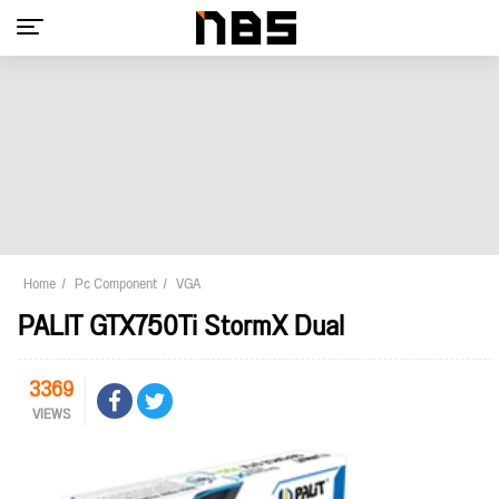
Home
Pc Component
VGA
PALIT GTX750Ti StormX Dual
3369
VIEWS