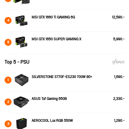
MSI GTX 1660 Ti GAMING 6G
12,590.-
4
MSI GTX 1650 SUPER GAMING X
5,990.-
5
Top 5 - PSU
ดูทั้งหมด
SILVERSTONE ST70F-ES230 700W 80+
1,690.-
1
ASUS Tuf Gaming 650B
2,330.-
2
AEROCOOL Lux RGB 550W
1,290.-
3