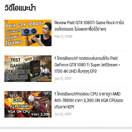
วิดีโอแนะนำ
Review Palit GTX 1080Ti Game Rock การ์ด
จอโคตรแรง ไม่แพงหาซื้อได้ง่ายๆ
Feb 11, 2018
!! โคตรBench!! ทดสอบเล่นเกมส์กับ Palit
GeForce GTX 1080 Ti Super JetStream +
1700 4K UHD ลื่นๆๆๆ EP2
Jun 11, 2017
!! โคตรBench!!ทดสอบ CPU ราคาถูก AMD
A10-7860K ราคา 3,390 ON VGA CPUแรง
เกินราคาEP1
Jul 13, 2017