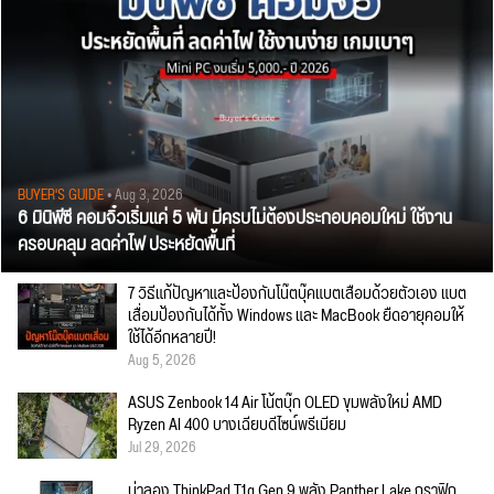
BUYER'S GUIDE
• Aug 3, 2026
6 มินิพีซี คอมจิ๋วเริ่มแค่ 5 พัน มีครบไม่ต้องประกอบคอมใหม่ ใช้งาน
ครอบคลุม ลดค่าไฟ ประหยัดพื้นที่
7 วิธีแก้ปัญหาและป้องกันโน๊ตบุ๊คแบตเสื่อมด้วยตัวเอง แบต
เสื่อมป้องกันได้ทั้ง Windows และ MacBook ยืดอายุคอมให้
ใช้ได้อีกหลายปี!
Aug 5, 2026
ASUS Zenbook 14 Air โน้ตบุ๊ก OLED ขุมพลังใหม่ AMD
Ryzen AI 400 บางเฉียบดีไซน์พรีเมียม
Jul 29, 2026
น่าลอง ThinkPad T1g Gen 9 พลัง Panther Lake กราฟิก