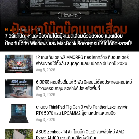
HOW TO
• Aug 5, 2026
7 วิธีแก้ปัญหาและป้องกันโน๊ตบุ๊คแบตเสื่อมด้วยตัวเอง แบตเสื่อม
ป้องกันได้ทั้ง Windows และ MacBook ยืดอายุคอมให้ใช้ได้อีกหลายปี!
12 เกมเก็บเวล ฟรี MMORPG ท่องโลกกว้าง ตีมอนสเตอร์
ฟาร์มของได้ทั้งวัน สนุกสุดมันส์บนมือถือ อัปเดตปี 2026
Aug 5, 2026
6 มินิพีซี คอมจิ๋วเริ่มแค่ 5 พัน มีครบไม่ต้องประกอบคอมใหม่
ใช้งานครอบคลุม ลดค่าไฟ ประหยัดพื้นที่
Aug 3, 2026
น่าลอง ThinkPad T1g Gen 9 พลัง Panther Lake กราฟิก
RTX 5070 แรม LPCAMM2 สู้งานหนักและเกมมิ่ง
Aug 3, 2026
ASUS Zenbook 14 Air โน้ตบุ๊ก OLED ขุมพลังใหม่ AMD
Ryzen AI 400 บางเฉียบดีไซน์พรีเมียม