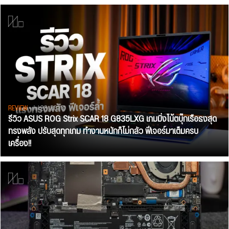
REVIEW
• Jul 28, 2026
รีวิว ASUS ROG Strix SCAR 18 G835LXG เกมมิ่งโน้ตบุ๊กเรือธงสุด
ทรงพลัง ปรับสุดทุกเกม ทำงานหนักก็ไม่กลัว ฟีเจอร์มาเต็มครบ
เครื่อง!!