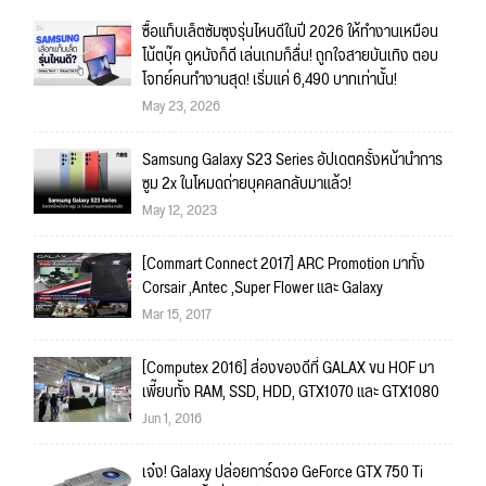
ซื้อแท็บเล็ตซัมซุงรุ่นไหนดีในปี 2026 ให้ทำงานเหมือน
โน้ตบุ๊ค ดูหนังก็ดี เล่นเกมก็ลื่น! ถูกใจสายบันเทิง ตอบ
โจทย์คนทำงานสุด! เริ่มแค่ 6,490 บาทเท่านั้น!
May 23, 2026
Samsung Galaxy S23 Series อัปเดตครั้งหน้านำการ
ซูม 2x ในโหมดถ่ายบุคคลกลับมาแล้ว!
May 12, 2023
[Commart Connect 2017] ARC Promotion มาทั้ง
Corsair ,Antec ,Super Flower และ Galaxy
Mar 15, 2017
[Computex 2016] ส่องของดีที่ GALAX ขน HOF มา
เพี๊ยบทั้ง RAM, SSD, HDD, GTX1070 และ GTX1080
Jun 1, 2016
เจ๋ง! Galaxy ปล่อยการ์ดจอ GeForce GTX 750 Ti