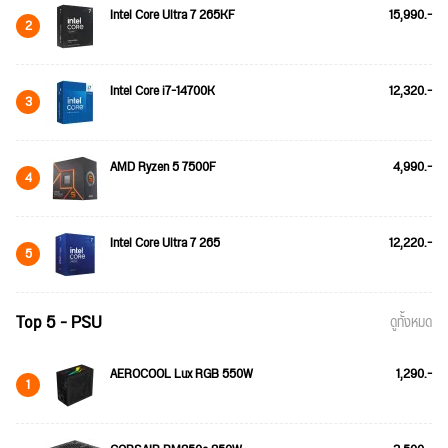
Intel Core Ultra 7 265KF
15,990.-
2
Intel Core i7-14700K
12,320.-
3
AMD Ryzen 5 7500F
4,990.-
4
Intel Core Ultra 7 265
12,220.-
5
Top 5 - PSU
ดูทั้งหมด
AEROCOOL Lux RGB 550W
1,290.-
1