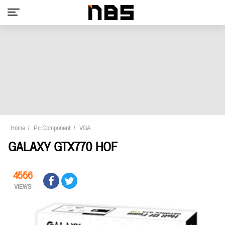
Home
Pc Component
VGA
GALAXY GTX770 HOF
4556
VIEWS