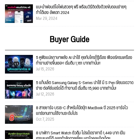
แนะนำฟอนต์ไอโฟนสวยๆ ฟรี พร้อมวิธีติดตั้งด้วยขั้นตอนง่ายๆ
ทำได้เอง อัพเดท 2024
Mar 29, 2024
Buyer Guide
5 หูฟังแปลภาษาพลัง AI น่าใช้ คุยกับใครก็รู้เรื่อง ฟีเจอร์ครบเครื่อง
ทำงานง่ายขึ้นเยอะ! เริ่มต้น 1,161 บาทเท่านั้น!!
Jul 15, 2026
5 แท็บเล็ต Samsung Galaxy S-Series น่าใช้ มี S Pen เขียนจดวาด
ง่าย ต่อคีย์บอร์ดได้ ทำงานดี เริ่มต้น 15,990 บาทเท่านั้น!
Jul 12, 2026
8 สายชาร์จ USB-C สำหรับโน้ตบุ๊ก MacBook ปี 2025 ชาร์จไว
แกร่งทนทานใช้งานระดับโปร
Oct 7, 2025
8 นาฬิกา Smart Watch ตัวคุ้ม โปรเด็ดราคาดี 1,449 บาท เป็น
เทรนเนอร์ได้ ออกกำลังกายเยี่ยม เอาใจคอแก็ดเจ็ต!!