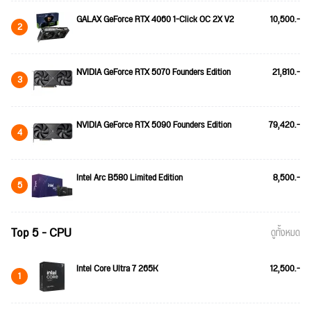
GALAX GeForce RTX 4060 1-Click OC 2X V2
10,500.-
2
NVIDIA GeForce RTX 5070 Founders Edition
21,810.-
3
NVIDIA GeForce RTX 5090 Founders Edition
79,420.-
4
Intel Arc B580 Limited Edition
8,500.-
5
Top 5 - CPU
ดูทั้งหมด
Intel Core Ultra 7 265K
12,500.-
1