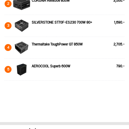
CORSAIR RM850e 850W
3,500.-
2
SILVERSTONE ST70F-ES230 700W 80+
1,690.-
3
Thermaltake ToughPower GT 850W
2,705.-
4
AEROCOOL Superb 600W
790.-
5