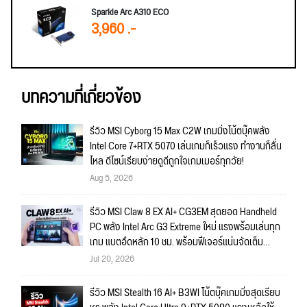
Sparkle Arc A310 ECO
3,960 .-
บทความที่เกี่ยวข้อง
รีวิว MSI Cyborg 15 Max C2W เกมมิ่งโน้ตบุ๊คพลัง
Intel Core 7+RTX 5070 เล่นเกมก็เร็วแรง ทำงานก็ลื่น
ไหล ดีไซน์เรียบง่ายดูดีถูกใจเกมเมอร์ทุกวัย!
Aug 5, 2026
รีวิว MSI Claw 8 EX AI+ CG3EM สุดยอด Handheld
PC พลัง Intel Arc G3 Extreme ใหม่ แรงพร้อมเล่นทุก
เกม แบตอึดหลัก 10 ชม. พร้อมฟีเจอร์แน่นจัดเต็ม
ถึงใจ!!
Jul 20, 2026
รีวิว MSI Stealth 16 AI+ B3WI โน้ตบุ๊คเกมมิ่งสุดเรียบ