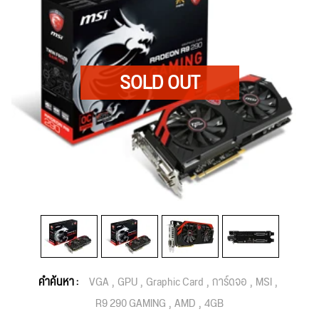
คำค้นหา :
VGA
GPU
Graphic Card
การ์ดจอ
MSI
R9 290 GAMING
AMD
4GB