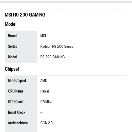
MSI R9 290 GAMING
Model
Brand
MSI
Series
Radeon R9 200 Series
Model
R9 290 GAMING
Chipset
GPU Chipset
AMD
GPU Name
Hawaii
GPU Clock
977MHz
Boost Clock
-
Architechture
GCN 2.0