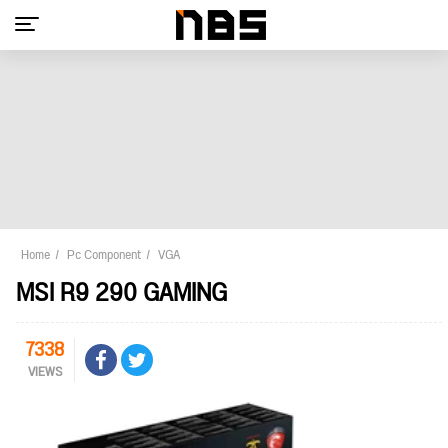
Home
Pc Component
VGA
MSI R9 290 GAMING
7338
VIEWS