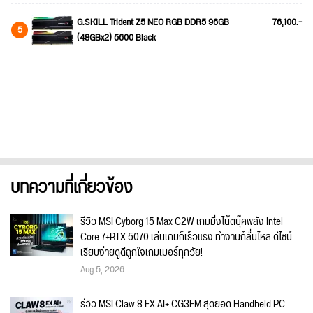
G.SKILL Trident Z5 NEO RGB DDR5 96GB
76,100.-
5
(48GBx2) 5600 Black
บทความที่เกี่ยวข้อง
รีวิว MSI Cyborg 15 Max C2W เกมมิ่งโน้ตบุ๊คพลัง Intel
Core 7+RTX 5070 เล่นเกมก็เร็วแรง ทำงานก็ลื่นไหล ดีไซน์
เรียบง่ายดูดีถูกใจเกมเมอร์ทุกวัย!
Aug 5, 2026
รีวิว MSI Claw 8 EX AI+ CG3EM สุดยอด Handheld PC