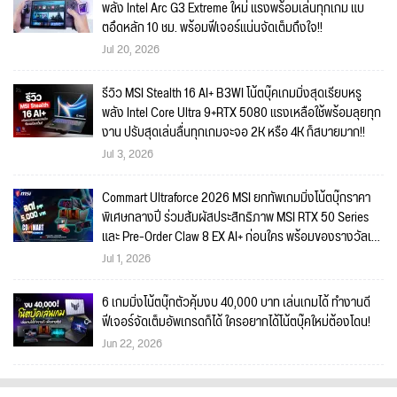
พลัง Intel Arc G3 Extreme ใหม่ แรงพร้อมเล่นทุกเกม แบ
ตอึดหลัก 10 ชม. พร้อมฟีเจอร์แน่นจัดเต็มถึงใจ!!
Jul 20, 2026
รีวิว MSI Stealth 16 AI+ B3WI โน้ตบุ๊คเกมมิ่งสุดเรียบหรู
พลัง Intel Core Ultra 9+RTX 5080 แรงเหลือใช้พร้อมลุยทุก
งาน ปรับสุดเล่นลื่นทุกเกมจะจอ 2K หรือ 4K ก็สบายมาก!!
Jul 3, 2026
Commart Ultraforce 2026 MSI ยกทัพเกมมิ่งโน้ตบุ๊กราคา
พิเศษกลางปี ร่วมสัมผัสประสิทธิภาพ MSI RTX 50 Series
และ Pre-Order Claw 8 EX AI+ ก่อนใคร พร้อมของรางวัลเข้า
ร่วมกิจกรรมในงาน!
Jul 1, 2026
6 เกมมิ่งโน้ตบุ๊กตัวคุ้มงบ 40,000 บาท เล่นเกมได้ ทำงานดี
ฟีเจอร์จัดเต็มอัพเกรดก็ได้ ใครอยากได้โน้ตบุ๊คใหม่ต้องโดน!
Jun 22, 2026