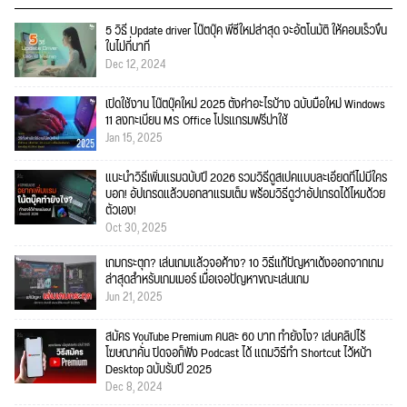
5 วิธี Update driver โน๊ตบุ๊ค พีซีใหม่ล่าสุด จะอัตโนมัติ ให้คอมเร็วขึ้น
ในไม่กี่นาที
Dec 12, 2024
เปิดใช้งาน โน๊ตบุ๊คใหม่ 2025 ตั้งค่าอะไรบ้าง ฉบับมือใหม่ Windows
11 ลงทะเบียน MS Office โปรแกรมฟรีน่าใช้
Jan 15, 2025
แนะนำวิธีเพิ่มแรมฉบับปี 2026 รวมวิธีดูสเปคแบบละเอียดที่ไม่มีใคร
บอก! อัปเกรดแล้วบอกลาแรมเต็ม พร้อมวิธีดูว่าอัปเกรดได้ไหมด้วย
ตัวเอง!
Oct 30, 2025
เกมกระตุก? เล่นเกมแล้วจอค้าง? 10 วิธีแก้ปัญหาเด้งออกจากเกม
ล่าสุดสำหรับเกมเมอร์ เมื่อเจอปัญหาขณะเล่นเกม
Jun 21, 2025
สมัคร YouTube Premium คนละ 60 บาท ทำยังไง? เล่นคลิปไร้
โฆษณาคั่น ปิดจอก็ฟัง Podcast ได้ แถมวิธีทำ Shortcut ไว้หน้า
Desktop ฉบับรับปี 2025
Dec 8, 2024