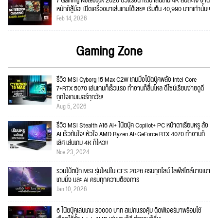
7 Gaming Notebook 2026 ตัวแรงน่าโดน เล่นเกม 4K ลื่นสะใจ งาน
หนักก็สู้มือ! เปิดเครื่องมาเล่นเกมได้เลย!! เริ่มต้น 40,990 บาทเท่านั้น!!
Feb 14, 2026
Gaming Zone
รีวิว MSI Cyborg 15 Max C2W เกมมิ่งโน้ตบุ๊คพลัง Intel Core
7+RTX 5070 เล่นเกมก็เร็วแรง ทำงานก็ลื่นไหล ดีไซน์เรียบง่ายดูดี
ถูกใจเกมเมอร์ทุกวัย!
Aug 5, 2026
รีวิว MSI Stealth A16 AI+ โน๊ตบุ๊ค Copilot+ PC หน้าตาเรียบหรู สั่ง
AI เร็วทันใจ! หัวใจ AMD Ryzen AI+GeForce RTX 4070 ทำงานก็
เลิศ เล่นเกม 4K ก็ไหว!!
Nov 23, 2024
รวมโน้ตบุ๊ก MSI รุ่นใหม่ใน CES 2026 ครบทุกไลน์ ไลฟ์สไตล์บางเบา
เกมมิ่ง และ AI ครบทุกความต้องการ
Jan 10, 2026
6 โน๊ตบุ๊คเล่นเกม 30000 บาท สเปกแรงคุ้ม ติดฟีเจอร์มาพร้อมใช้