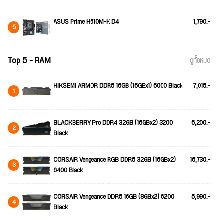
ASUS Prime H610M-K D4
1,790.-
5
Top 5 - RAM
ดูทั้งหมด
HIKSEMI ARMOR DDR5 16GB (16GBx1) 6000 Black
7,015.-
1
BLACKBERRY Pro DDR4 32GB (16GBx2) 3200
6,200.-
2
Black
CORSAIR Vengeance RGB DDR5 32GB (16GBx2)
16,730.-
3
6400 Black
CORSAIR Vengeance DDR5 16GB (8GBx2) 5200
5,990.-
4
Black