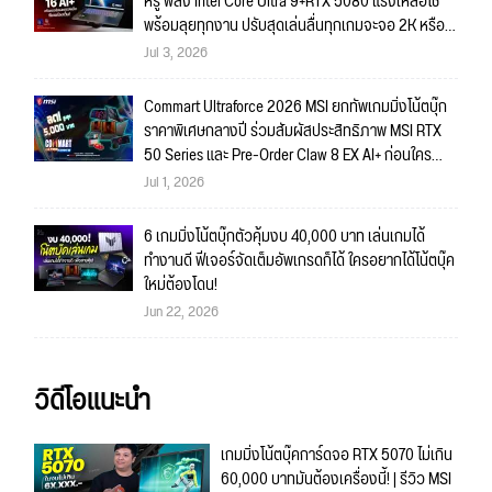
หรู พลัง Intel Core Ultra 9+RTX 5080 แรงเหลือใช้
พร้อมลุยทุกงาน ปรับสุดเล่นลื่นทุกเกมจะจอ 2K หรือ
4K ก็สบายมาก!!
Jul 3, 2026
Commart Ultraforce 2026 MSI ยกทัพเกมมิ่งโน้ตบุ๊ก
ราคาพิเศษกลางปี ร่วมสัมผัสประสิทธิภาพ MSI RTX
50 Series และ Pre-Order Claw 8 EX AI+ ก่อนใคร
พร้อมของรางวัลเข้าร่วมกิจกรรมในงาน!
Jul 1, 2026
6 เกมมิ่งโน้ตบุ๊กตัวคุ้มงบ 40,000 บาท เล่นเกมได้
ทำงานดี ฟีเจอร์จัดเต็มอัพเกรดก็ได้ ใครอยากได้โน้ตบุ๊ค
ใหม่ต้องโดน!
Jun 22, 2026
วิดีโอแนะนำ
เกมมิ่งโน้ตบุ๊คการ์ดจอ RTX 5070 ไม่เกิน
60,000 บาทมันต้องเครื่องนี้! | รีวิว MSI