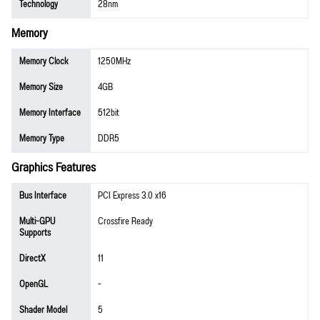
Technology
28nm
Memory
Memory Clock
1250MHz
Memory Size
4GB
Memory Interface
512bit
Memory Type
DDR5
Graphics Features
Bus Interface
PCI Express 3.0 x16
Multi-GPU
Crossfire Ready
Supports
DirectX
11
OpenGL
-
Shader Model
5