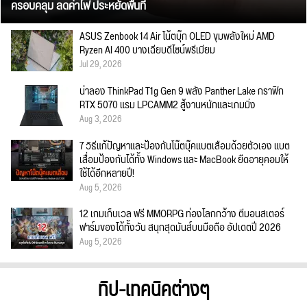
ครอบคลุม ลดค่าไฟ ประหยัดพื้นที่
ASUS Zenbook 14 Air โน้ตบุ๊ก OLED ขุมพลังใหม่ AMD
Ryzen AI 400 บางเฉียบดีไซน์พรีเมียม
Jul 29, 2026
น่าลอง ThinkPad T1g Gen 9 พลัง Panther Lake กราฟิก
RTX 5070 แรม LPCAMM2 สู้งานหนักและเกมมิ่ง
Aug 3, 2026
7 วิธีแก้ปัญหาและป้องกันโน๊ตบุ๊คแบตเสื่อมด้วยตัวเอง แบต
เสื่อมป้องกันได้ทั้ง Windows และ MacBook ยืดอายุคอมให้
ใช้ได้อีกหลายปี!
Aug 5, 2026
12 เกมเก็บเวล ฟรี MMORPG ท่องโลกกว้าง ตีมอนสเตอร์
ฟาร์มของได้ทั้งวัน สนุกสุดมันส์บนมือถือ อัปเดตปี 2026
Aug 5, 2026
ทิป-เทคนิคต่างๆ