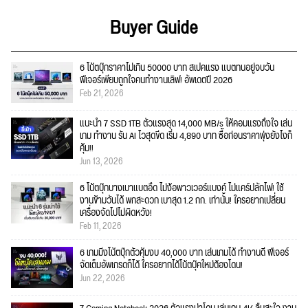
Buyer Guide
6 โน้ตบุ๊กราคาไม่เกิน 50000 บาท สเปคแรง แบตทนอยู่จบวัน
ฟีเจอร์เพียบถูกใจคนทำงานเลิฟ! อัพเดตปี 2026
Feb 21, 2026
แนะนำ 7 SSD 1TB ตัวแรงสุด 14,000 MB/s ให้คอมแรงถึงใจ เล่น
เกม ทำงาน รัน AI ไวสุดขีด เริ่ม 4,890 บาท ซื้อก่อนราคาพุ่งยังไงก็
คุ้ม!!
Jun 13, 2026
6 โน้ตบุ๊กบางเบาแบตอึด ไม่ง้อพาวเวอร์แบงค์ ไม่แคร์ปลั๊กไฟ! ใช้
งานข้ามวันได้ พกสะดวก เบาสุด 1.2 กก. เท่านั้น! ใครอยากเปลี่ยน
เครื่องจัดไปไม่ผิดหวัง!
Feb 11, 2026
6 เกมมิ่งโน้ตบุ๊กตัวคุ้มงบ 40,000 บาท เล่นเกมได้ ทำงานดี ฟีเจอร์
จัดเต็มอัพเกรดก็ได้ ใครอยากได้โน้ตบุ๊คใหม่ต้องโดน!
Jun 22, 2026