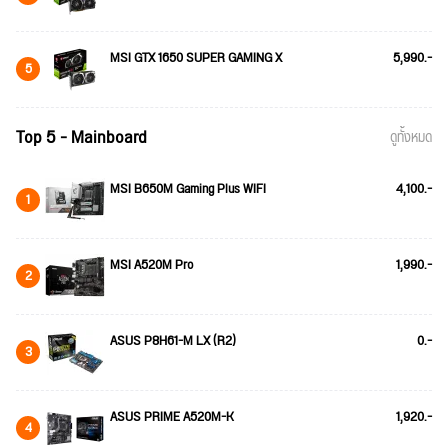
MSI GTX 1650 SUPER GAMING X
5,990.-
5
Top 5 - Mainboard
ดูทั้งหมด
MSI B650M Gaming Plus WIFI
4,100.-
1
MSI A520M Pro
1,990.-
2
ASUS P8H61-M LX (R2)
0.-
3
ASUS PRIME A520M-K
1,920.-
4