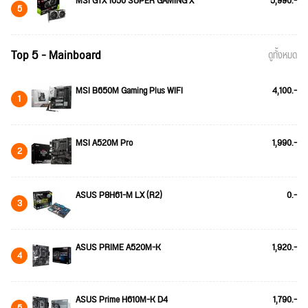
MSI GTX 1650 SUPER GAMING X
5,990.-
5
Top 5 - Mainboard
ดูทั้งหมด
MSI B650M Gaming Plus WIFI
4,100.-
1
MSI A520M Pro
1,990.-
2
ASUS P8H61-M LX (R2)
0.-
3
ASUS PRIME A520M-K
1,920.-
4
ASUS Prime H610M-K D4
1,790.-
5