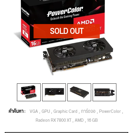
คำค้นหา :
VGA
GPU
Graphic Card
การ์ดจอ
PowerColor
Radeon RX 7800 XT
AMD
16 GB