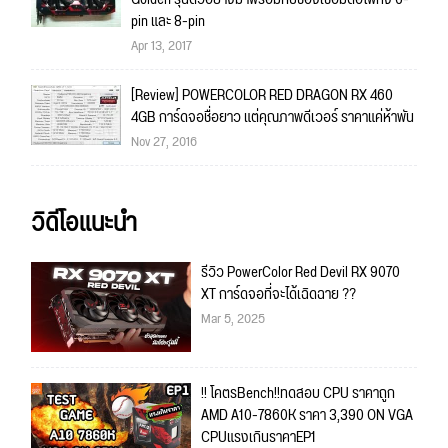
pin และ 8-pin
Apr 13, 2017
[Review] POWERCOLOR RED DRAGON RX 460
4GB การ์ดจอชื่อยาว แต่คุณภาพดีเวอร์ ราคาแค่ห้าพัน
Nov 27, 2016
วิดีโอแนะนำ
รีวิว PowerColor Red Devil RX 9070
XT การ์ดจอที่จะได้เฉิดฉาย ??
Mar 5, 2025
!! โคตรBench!!ทดสอบ CPU ราคาถูก
AMD A10-7860K ราคา 3,390 ON VGA
CPUแรงเกินราคาEP1