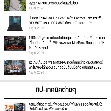
Ryzen AI 400 บางเฉียบดีไซน์พรีเมียม
Jul 29, 2026
น่าลอง ThinkPad T1g Gen 9 พลัง Panther Lake กราฟิก
RTX 5070 แรม LPCAMM2 สู้งานหนักและเกมมิ่ง
Aug 3, 2026
7 วิธีแก้ปัญหาและป้องกันโน๊ตบุ๊คแบตเสื่อมด้วยตัวเอง แบต
เสื่อมป้องกันได้ทั้ง Windows และ MacBook ยืดอายุคอมให้
ใช้ได้อีกหลายปี!
Aug 5, 2026
12 เกมเก็บเวล ฟรี MMORPG ท่องโลกกว้าง ตีมอนสเตอร์
ฟาร์มของได้ทั้งวัน สนุกสุดมันส์บนมือถือ อัปเดตปี 2026
Aug 5, 2026
ทิป-เทคนิคต่างๆ
คอมเปิดไม่ติด 7 วิธีแก้ไข ติดแล้วดับ ไฟไม่เข้า BSOD ใช้งานไม่ได้
เช็คได้ด้วยตัวเองฟรี! ก่อนส่งร้าน