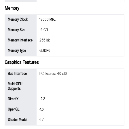
Memory
Memory Clock
19500 MHz
Memory Size
16 GB
Memory Interface
256 bit
Memory Type
GDDR6
Graphics Features
Bus Interface
PCI Express 4.0 x16
Multi-GPU
-
Supports
DirectX
12.2
OpenGL
4.6
Shader Model
6.7