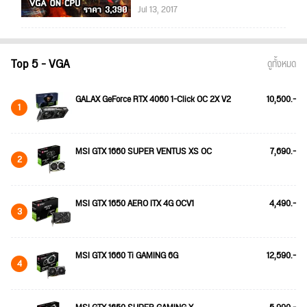
Jul 13, 2017
Top 5 - VGA
ดูทั้งหมด
GALAX GeForce RTX 4060 1-Click OC 2X V2
10,500.-
1
MSI GTX 1660 SUPER VENTUS XS OC
7,690.-
2
MSI GTX 1650 AERO ITX 4G OCV1
4,490.-
3
MSI GTX 1660 Ti GAMING 6G
12,590.-
4