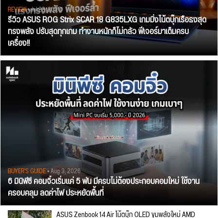
REVIEW
• Jul 28, 2026
รีวิว ASUS ROG Strix SCAR 18 G835LXG เกมมิ่งโน้ตบุ๊กเรือธงสุด
ทรงพลัง ปรับสุดทุกเกม ทำงานหนักก็ไม่กลัว ฟีเจอร์มาเต็มครบ
เครื่อง!!
BUYER'S GUIDE
• Aug 3, 2026
6 มินิพีซี คอมจิ๋วเริ่มแค่ 5 พัน มีครบไม่ต้องประกอบคอมใหม่ ใช้งาน
ครอบคลุม ลดค่าไฟ ประหยัดพื้นที่
ASUS Zenbook 14 Air โน้ตบุ๊ก OLED ขุมพลังใหม่ AMD