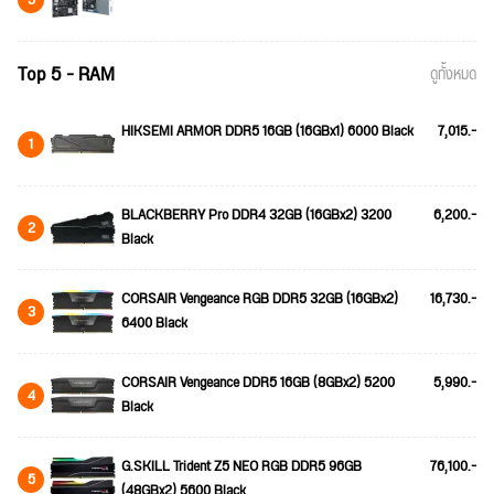
Top 5 - RAM
ดูทั้งหมด
HIKSEMI ARMOR DDR5 16GB (16GBx1) 6000 Black
7,015.-
1
BLACKBERRY Pro DDR4 32GB (16GBx2) 3200
6,200.-
2
Black
CORSAIR Vengeance RGB DDR5 32GB (16GBx2)
16,730.-
3
6400 Black
CORSAIR Vengeance DDR5 16GB (8GBx2) 5200
5,990.-
4
Black
G.SKILL Trident Z5 NEO RGB DDR5 96GB
76,100.-
5
(48GBx2) 5600 Black