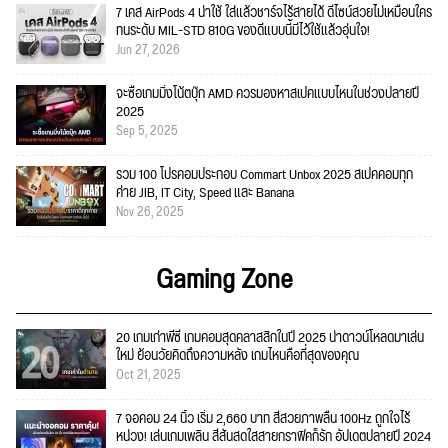
7 เคส AirPods 4 น่าใช้ ใส่แล้วชาร์จไร้สายได้ ดีไซน์สวยไม่เหมือนใคร
ทนระดับ MIL-STD 810G ของดีแบบนี้มีไว้ใช้แล้วอุ่นใจ!
Jun 27, 2026
จะซื้อเกมมิ่งโน้ตบุ๊ก AMD ควรมองหาสเปคแบบไหนในช่วงปลายปี
2025
Sep 5, 2025
รวม 100 โปรคอมประกอบ Commart Unbox 2025 สเปคคอมทุก
ค่าย JIB, IT City, Speed และ Banana
Nov 26, 2025
Gaming Zone
20 เกมเก่าพีซี เกมคอมสุดคลาสสิกในปี 2025 น่าดาวน์โหลดมาเล่น
ใหม่ ย้อนวัยคิดถึงความหลัง เกมไหนคือที่สุดของคุณ
Oct 21, 2025
7 จอคอม 24 นิ้ว เริ่ม 2,660 บาท สีสวยภาพลื่น 100Hz ถูกใจไร้
หน่วง! เล่นเกมเพลิน สีสันสดใสสายกราฟิคก็รัก อัปเดตปลายปี 2024