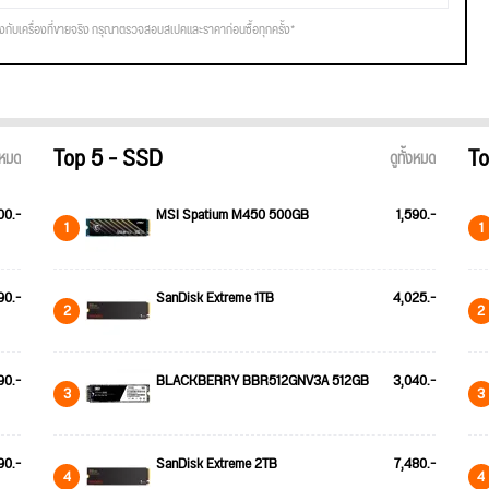
รงกับเครื่องที่ขายจริง กรุณาตรวจสอบสเปคและราคาก่อนซื้อทุกครั้ง*
Top 5 - SSD
To
้งหมด
ดูทั้งหมด
00.-
MSI Spatium M450 500GB
1,590.-
1
1
90.-
SanDisk Extreme 1TB
4,025.-
2
2
90.-
BLACKBERRY BBR512GNV3A 512GB
3,040.-
3
3
90.-
SanDisk Extreme 2TB
7,480.-
4
4