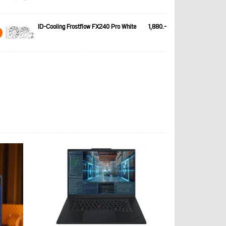
ID-Cooling Frostflow FX240 Pro White
1,880.-