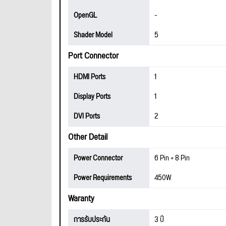
OpenGL
-
Shader Model
5
Port Connector
HDMI Ports
1
Display Ports
1
DVI Ports
2
Other Detail
Power Connector
6 Pin + 8 Pin
Power Requirements
450W
Waranty
การรับประกัน
3 ปี