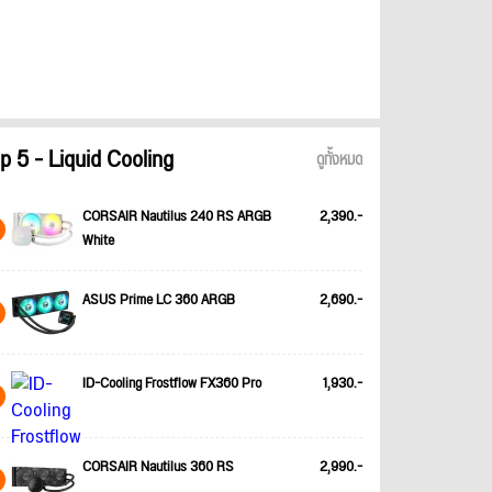
p 5 - Liquid Cooling
ดูทั้งหมด
CORSAIR Nautilus 240 RS ARGB
2,390.-
White
ASUS Prime LC 360 ARGB
2,690.-
ID-Cooling Frostflow FX360 Pro
1,930.-
CORSAIR Nautilus 360 RS
2,990.-