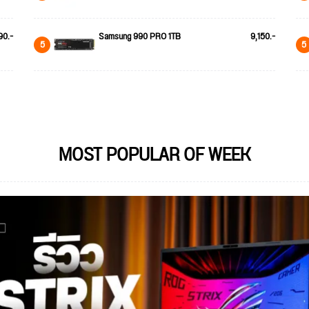
90.-
Samsung 990 PRO 1TB
9,150.-
5
5
MOST POPULAR OF WEEK