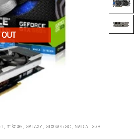
rd
การ์ดจอ
GALAXY
GTX660Ti GC
NVIDIA
3GB