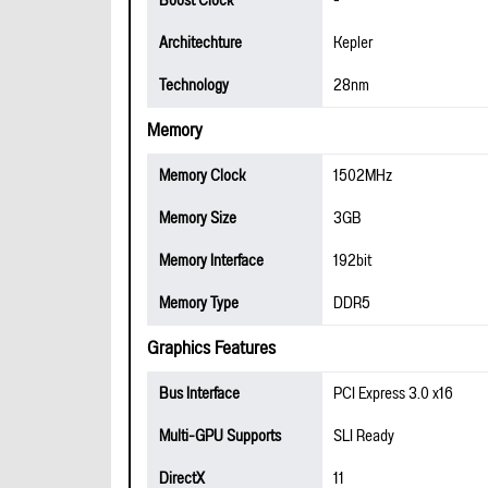
Boost Clock
-
Architechture
Kepler
Technology
28nm
Memory
Memory Clock
1502MHz
Memory Size
3GB
Memory Interface
192bit
Memory Type
DDR5
Graphics Features
Bus Interface
PCI Express 3.0 x16
Multi-GPU Supports
SLI Ready
DirectX
11