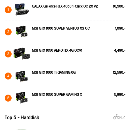
GALAX GeForce RTX 4060 1-Click OC 2X V2
10,500.-
1
MSI GTX 1660 SUPER VENTUS XS OC
7,690.-
2
MSI GTX 1650 AERO ITX 4G OCV1
4,490.-
3
MSI GTX 1660 Ti GAMING 6G
12,590.-
4
MSI GTX 1650 SUPER GAMING X
5,990.-
5
Top 5 - Harddisk
ดูทั้งหมด