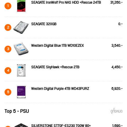
SEAGATE IronWolf Pro NAS HDD +Rescue 24TB
31,260.-
1
SEAGATE 320GB
0.-
2
Western Digital Blue 1TB WD10EZEX
3,540.-
3
SEAGATE SkyHawk +Rescue 2TB
4,450.-
4
Western Digital Purple 4TB WD43PURZ
6,920.-
5
Top 5 - PSU
ดูทั้งหมด
SILVERSTONE ST70F-ES230 700W 80+
1,690.-