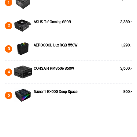
1
ASUS Tuf Gaming 650B
2,330.-
2
AEROCOOL Lux RGB 550W
1,290.-
3
CORSAIR RM850e 850W
3,500.-
4
Tsunami EX600 Deep Space
850.-
5