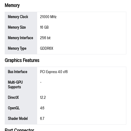
Memory
Memory Clock
21000 MHz
Memory Size
16 GB
Memory Interface
256 bit
Memory Type
GDDR6X
Graphics Features
Bus Interface
PCI Express 4.0 x16
Multi-GPU
-
Supports
DirectX
12.2
OpenGL
4.6
Shader Model
6.7
Port Connector