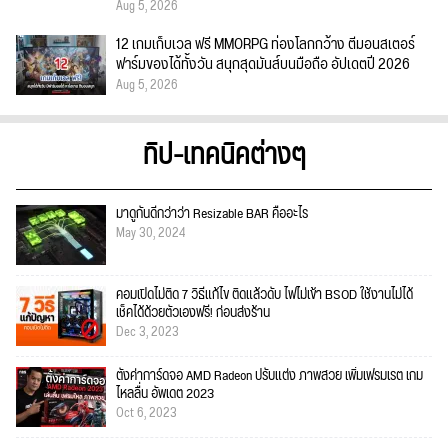
Aug 5, 2026
12 เกมเก็บเวล ฟรี MMORPG ท่องโลกกว้าง ตีมอนสเตอร์
ฟาร์มของได้ทั้งวัน สนุกสุดมันส์บนมือถือ อัปเดตปี 2026
Aug 5, 2026
ทิป-เทคนิคต่างๆ
มาดูกันดีกว่าว่า Resizable BAR คืออะไร
May 30, 2024
คอมเปิดไม่ติด 7 วิธีแก้ไข ติดแล้วดับ ไฟไม่เข้า BSOD ใช้งานไม่ได้
เช็คได้ด้วยตัวเองฟรี! ก่อนส่งร้าน
Dec 3, 2023
ตั้งค่าการ์ดจอ AMD Radeon ปรับแต่ง ภาพสวย เพิ่มเฟรมเรต เกม
ไหลลื่น อัพเดต 2023
Oct 6, 2023