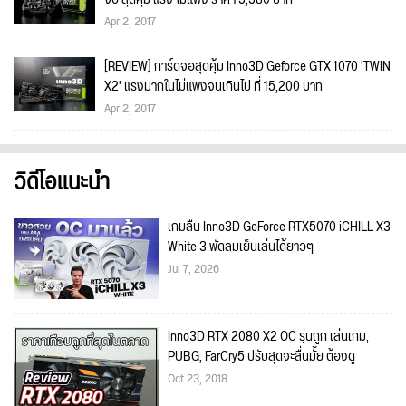
Apr 2, 2017
[REVIEW] การ์ดจอสุดคุ้ม Inno3D Geforce GTX 1070 'TWIN
X2' แรงมากในไม่แพงจนเกินไป ที่ 15,200 บาท
Apr 2, 2017
วิดีโอแนะนำ
เกมลื่น Inno3D GeForce RTX5070 iCHILL X3
White 3 พัดลมเย็นเล่นได้ยาวๆ
Jul 7, 2026
Inno3D RTX 2080 X2 OC รุ่นถูก เล่นเกม,
PUBG, FarCry5 ปรับสุดจะลื่นมั้ย ต้องดู
Oct 23, 2018