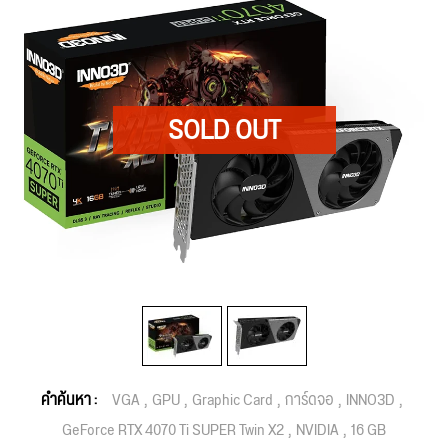
คำค้นหา :
VGA
GPU
Graphic Card
การ์ดจอ
INNO3D
GeForce RTX 4070 Ti SUPER Twin X2
NVIDIA
16 GB