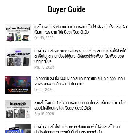
Buyer Guide
เคสไอแพด 7 รุ่นสุดทนทาน! กันกระแทกได้ ใส่แล้วอุ่นใจไร้รอยขีดข่วน
เริ่มแค่ 729 บาท ก็ปกป้องเครื่องได้แล้ว!!
Oct 16, 2025
แนะนำ 7 เคส Samsung Galaxy S26 Series สุดทน ชาร์จไร้สายได้
ตกพื้นไม่แตก! ปกป้องได้อุ่นใจ ได้ฟีเจอร์ไว้ใช้เพียบ! เริ่มเพียง 369
บาทเท่านั้น!!
May 18, 2026
10 จอคอม 24 นิ้ว 144Hz จอเล่นเกมราคาเบาเริ่มแค่ 2,300 บาทปี
2026 ภาพสวยลื่นไหล เล่นได้ทุกแนว
Feb 16, 2026
7 เคสไอโฟน 17 น่าซื้อ กันกระแทกดีตกตึกไม่กลัว เริ่ม 118 บาท ดีไซน์
สวยไม่เหมือนใคร ได้เครื่องมาต้องมีไว้ใช้!!
Sep 18, 2025
แนะนำ 7 เคสไอโฟน iPhone 15 สุดทน ตกพื้นไม่พังเลนส์ไม่แตก
ปกป้องได้ทุกสถานการณ์! เริ่มต้น 215 บาทเท่านั้น!