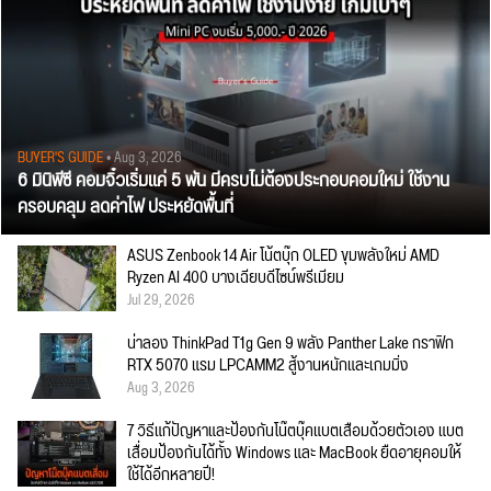
BUYER'S GUIDE
• Aug 3, 2026
6 มินิพีซี คอมจิ๋วเริ่มแค่ 5 พัน มีครบไม่ต้องประกอบคอมใหม่ ใช้งาน
ครอบคลุม ลดค่าไฟ ประหยัดพื้นที่
ASUS Zenbook 14 Air โน้ตบุ๊ก OLED ขุมพลังใหม่ AMD
Ryzen AI 400 บางเฉียบดีไซน์พรีเมียม
Jul 29, 2026
น่าลอง ThinkPad T1g Gen 9 พลัง Panther Lake กราฟิก
RTX 5070 แรม LPCAMM2 สู้งานหนักและเกมมิ่ง
Aug 3, 2026
7 วิธีแก้ปัญหาและป้องกันโน๊ตบุ๊คแบตเสื่อมด้วยตัวเอง แบต
เสื่อมป้องกันได้ทั้ง Windows และ MacBook ยืดอายุคอมให้
ใช้ได้อีกหลายปี!