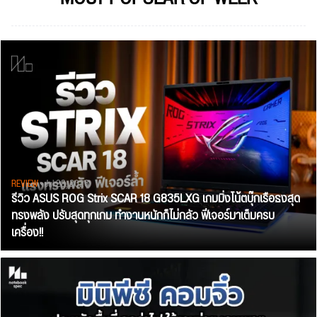
REVIEW
• Jul 28, 2026
รีวิว ASUS ROG Strix SCAR 18 G835LXG เกมมิ่งโน้ตบุ๊กเรือธงสุด
ทรงพลัง ปรับสุดทุกเกม ทำงานหนักก็ไม่กลัว ฟีเจอร์มาเต็มครบ
เครื่อง!!