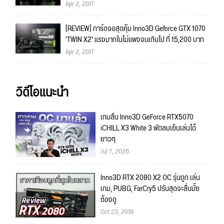
Apr 2, 2017
[REVIEW] การ์ดจอสุดคุ้ม Inno3D Geforce GTX 1070
'TWIN X2' แรงมากในไม่แพงจนเกินไป ที่ 15,200 บาท
Apr 2, 2017
วิดีโอแนะนำ
เกมลื่น Inno3D GeForce RTX5070
iCHILL X3 White 3 พัดลมเย็นเล่นได้
ยาวๆ
Jul 7, 2026
Inno3D RTX 2080 X2 OC รุ่นถูก เล่น
เกม, PUBG, FarCry5 ปรับสุดจะลื่นมั้ย
ต้องดู
Oct 23, 2018