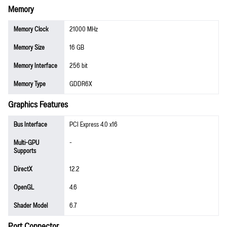
Memory
Memory Clock
21000 MHz
Memory Size
16 GB
Memory Interface
256 bit
Memory Type
GDDR6X
Graphics Features
Bus Interface
PCI Express 4.0 x16
Multi-GPU
-
Supports
DirectX
12.2
OpenGL
4.6
Shader Model
6.7
Port Connector