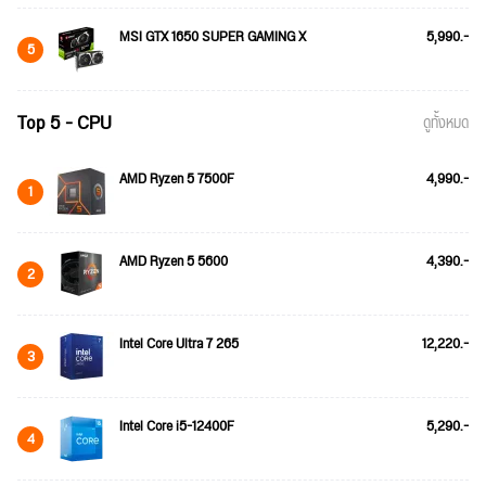
MSI GTX 1650 SUPER GAMING X
5,990.-
5
Top 5 - CPU
ดูทั้งหมด
AMD Ryzen 5 7500F
4,990.-
1
AMD Ryzen 5 5600
4,390.-
2
Intel Core Ultra 7 265
12,220.-
3
Intel Core i5-12400F
5,290.-
4