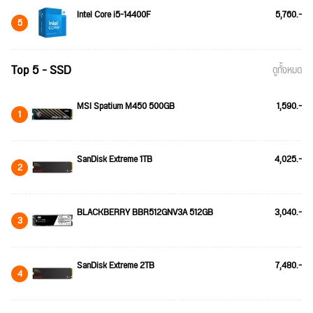
Intel Core i5-14400F
5,760.-
5
Top 5 - SSD
ดูทั้งหมด
MSI Spatium M450 500GB
1,590.-
1
SanDisk Extreme 1TB
4,025.-
2
BLACKBERRY BBR512GNV3A 512GB
3,040.-
3
SanDisk Extreme 2TB
7,480.-
4