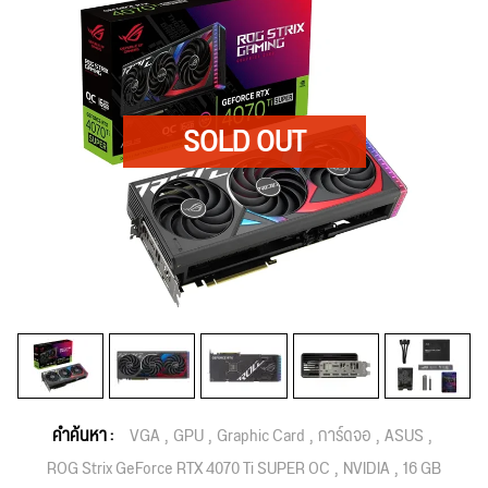
คำค้นหา :
VGA
GPU
Graphic Card
การ์ดจอ
ASUS
ROG Strix GeForce RTX 4070 Ti SUPER OC
NVIDIA
16 GB