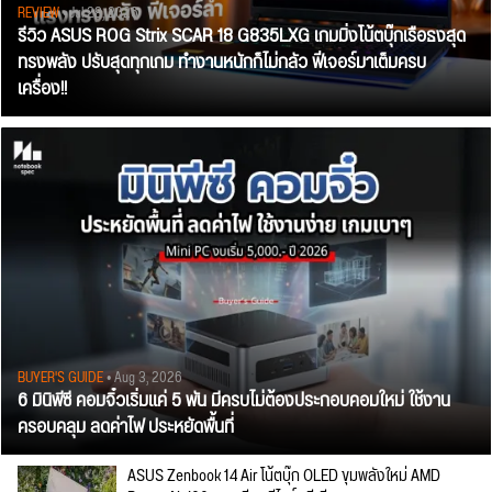
REVIEW
• Jul 28, 2026
รีวิว ASUS ROG Strix SCAR 18 G835LXG เกมมิ่งโน้ตบุ๊กเรือธงสุด
ทรงพลัง ปรับสุดทุกเกม ทำงานหนักก็ไม่กลัว ฟีเจอร์มาเต็มครบ
เครื่อง!!
BUYER'S GUIDE
• Aug 3, 2026
6 มินิพีซี คอมจิ๋วเริ่มแค่ 5 พัน มีครบไม่ต้องประกอบคอมใหม่ ใช้งาน
ครอบคลุม ลดค่าไฟ ประหยัดพื้นที่
ASUS Zenbook 14 Air โน้ตบุ๊ก OLED ขุมพลังใหม่ AMD