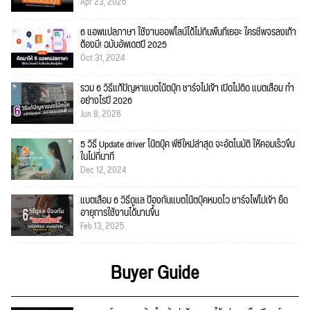
Apr 23, 2026
6 แอพแปลภาษา ใช้งานออฟไลน์ได้ไม่กินพื้นที่เยอะ ใครชีพจรลงเท้า
ต้องมี! ฉบับอัพเดตปี 2025
Oct 31, 2024
รวม 6 วิธีแก้ปัญหาแบตโน้ตบุ๊ก ชาร์จไม่เข้า เปิดไม่ติด แบตเสื่อม ทำ
อย่างไรปี 2026
Jun 8, 2026
5 วิธี Update driver โน๊ตบุ๊ค พีซีใหม่ล่าสุด จะอัตโนมัติ ให้คอมเร็วขึ้น
ในไม่กี่นาที
Dec 12, 2024
แบตเสื่อม 6 วิธีดูแล ป้องกันแบตโน๊ตบุ๊คหมดไว ชาร์จไฟไม่เข้า ยืด
อายุการใช้งานได้นานขึ้น
Feb 13, 2025
Buyer Guide