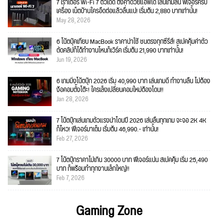
7 เราเตอร์ Wi-Fi 7 ตัวเด็ด ตั้งค่าด้วยแอพได้ เล่นเกมลื่น ฟีเจอร์ครบ
เครื่อง เน็ตบ้านใครอืดต่อแล้วลื่นแน่! เริ่มต้น 2,880 บาทเท่านั้น!
May 28, 2026
6 โน้ตบุ๊คเทียบ MacBook ราคาน่าใช้ ชนตรงทุกซีรีส์! สเปคคุ้มค่าตัว
ตัดคลิปก็ได้ทำงานไหนก็เวิร์ค เริ่มต้น 21,990 บาทเท่านั้น!
Jun 19, 2026
6 เกมมิ่งโน้ตบุ๊ก 2026 เริ่ม 40,990 บาท เล่นเกมดี ทำงานลื่น ไม่ต้อง
ง้อคอมตั้งโต๊ะ! ใครเล็งเปลี่ยนคอมใหม่ต้องโดน!!
Jan 28, 2026
7 โน้ตบุ๊กเล่นเกมตัวแรงน่าโดนปี 2026 เล่นลื่นทุกเกม จะจอ 2K 4K
ก็ไหว! ฟีเจอร์มาเต็ม เริ่มต้น 46,990.- เท่านั้น!
Feb 27, 2026
7 โน้ตบุ๊กราคาไม่เกิน 30000 บาท ฟีเจอร์แน่น สเปคคุ้ม เริ่ม 25,490
บาท ก็พร้อมทำทุกงานเล็กใหญ่!!
Feb 7, 2026
Gaming Zone