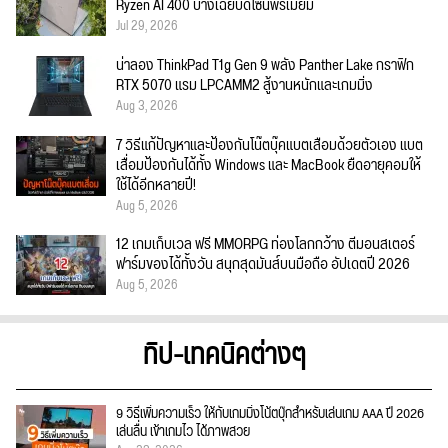
Ryzen AI 400 บางเฉียบดีไซน์พรีเมียม
Jul 29, 2026
น่าลอง ThinkPad T1g Gen 9 พลัง Panther Lake กราฟิก
RTX 5070 แรม LPCAMM2 สู้งานหนักและเกมมิ่ง
Aug 3, 2026
7 วิธีแก้ปัญหาและป้องกันโน๊ตบุ๊คแบตเสื่อมด้วยตัวเอง แบต
เสื่อมป้องกันได้ทั้ง Windows และ MacBook ยืดอายุคอมให้
ใช้ได้อีกหลายปี!
Aug 5, 2026
12 เกมเก็บเวล ฟรี MMORPG ท่องโลกกว้าง ตีมอนสเตอร์
ฟาร์มของได้ทั้งวัน สนุกสุดมันส์บนมือถือ อัปเดตปี 2026
Aug 5, 2026
ทิป-เทคนิคต่างๆ
9 วิธีเพิ่มความเร็ว ให้กับเกมมิ่งโน้ตบุ๊กสำหรับเล่นเกม AAA ปี 2026
เล่นลื่น เข้าเกมไว ได้ภาพสวย