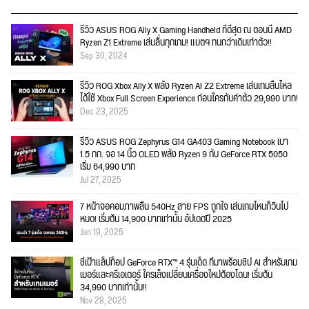
รีวิว ASUS ROG Ally X Gaming Handheld ที่ดีสุด ณ ตอนนี้ AMD
Ryzen Z1 Extreme เล่นลื่นทุกเกม! แบตฯ ทนกว่าเดิมเท่าตัว!!
Sep 30, 2024
รีวิว ROG Xbox Ally X พลัง Ryzen AI Z2 Extreme เล่นเกมลื่นไหล
ได้ใช้ Xbox Full Screen Experience ก่อนใครกับค่าตัว 29,990 บาท!
Dec 23, 2025
รีวิว ASUS ROG Zephyrus G14 GA403 Gaming Notebook เบา
1.5 กก. จอ 14 นิ้ว OLED พลัง Ryzen 9 กับ GeForce RTX 5050
เริ่ม 64,990 บาท
Jul 27, 2025
7 หน้าจอคอมภาพลื่น 540Hz สาย FPS ถูกใจ เล่นเกมไหนก็วินไป
หมด! เริ่มต้น 14,900 บาทเท่านั้น อัปเดตปี 2025
Jan 19, 2025
ชี้เป้าแล็ปท็อป GeForce RTX™ 4 รุ่นเด็ด ที่มาพร้อมชิป AI สำหรับเกม
เมอร์และครีเอเตอร์ ใครเล็งเปลี่ยนเครื่องใหม่ต้องโดน! เริ่มต้น
34,990 บาทเท่านั้น!!
Nov 28, 2025