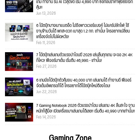
เกม ทำงาน รัน AI ไวสุดขีด เริ่ม 4,890 บาท ซื้อก่อนราคาพุ่งยังไงก็
คุ้ม!!
Jun 13, 2026
6 โน้ตบุ๊กบางเบาแบตอึด ไม่ง้อพาวเวอร์แบงค์ ไม่แคร์ปลั๊กไฟ! ใช้
งานข้ามวันได้ พกสะดวก เบาสุด 1.2 กก. เท่านั้น! ใครอยากเปลี่ยน
เครื่องจัดไปไม่ผิดหวัง!
Feb 11, 2026
7 โน้ตบุ๊กเล่นเกมตัวแรงน่าโดนปี 2026 เล่นลื่นทุกเกม จะจอ 2K 4K
ก็ไหว! ฟีเจอร์มาเต็ม เริ่มต้น 46,990.- เท่านั้น!
Feb 27, 2026
6 เกมมิ่งโน้ตบุ๊กตัวคุ้มงบ 40,000 บาท เล่นเกมได้ ทำงานดี ฟีเจอร์
จัดเต็มอัพเกรดก็ได้ ใครอยากได้โน้ตบุ๊คใหม่ต้องโดน!
Jun 22, 2026
7 Gaming Notebook 2026 ตัวแรงน่าโดน เล่นเกม 4K ลื่นสะใจ งาน
หนักก็สู้มือ! เปิดเครื่องมาเล่นเกมได้เลย!! เริ่มต้น 40,990 บาทเท่านั้น!!
Feb 14, 2026
Gaming Zone