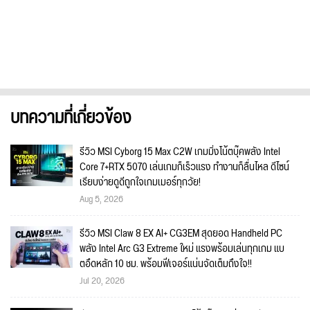
บทความที่เกี่ยวข้อง
รีวิว MSI Cyborg 15 Max C2W เกมมิ่งโน้ตบุ๊คพลัง Intel
Core 7+RTX 5070 เล่นเกมก็เร็วแรง ทำงานก็ลื่นไหล ดีไซน์
เรียบง่ายดูดีถูกใจเกมเมอร์ทุกวัย!
Aug 5, 2026
รีวิว MSI Claw 8 EX AI+ CG3EM สุดยอด Handheld PC
พลัง Intel Arc G3 Extreme ใหม่ แรงพร้อมเล่นทุกเกม แบ
ตอึดหลัก 10 ชม. พร้อมฟีเจอร์แน่นจัดเต็มถึงใจ!!
Jul 20, 2026