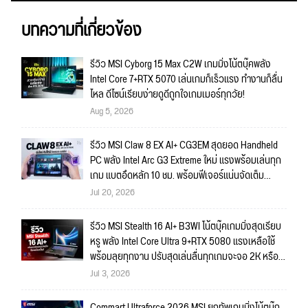
บทความที่เกี่ยวข้อง
รีวิว MSI Cyborg 15 Max C2W เกมมิ่งโน้ตบุ๊คพลัง
Intel Core 7+RTX 5070 เล่นเกมก็เร็วแรง ทำงานก็ลื่น
ไหล ดีไซน์เรียบง่ายดูดีถูกใจเกมเมอร์ทุกวัย!
Aug 5, 2026
รีวิว MSI Claw 8 EX AI+ CG3EM สุดยอด Handheld
PC พลัง Intel Arc G3 Extreme ใหม่ แรงพร้อมเล่นทุก
เกม แบตอึดหลัก 10 ชม. พร้อมฟีเจอร์แน่นจัดเต็ม
ถึงใจ!!
Jul 20, 2026
รีวิว MSI Stealth 16 AI+ B3WI โน้ตบุ๊คเกมมิ่งสุดเรียบ
หรู พลัง Intel Core Ultra 9+RTX 5080 แรงเหลือใช้
พร้อมลุยทุกงาน ปรับสุดเล่นลื่นทุกเกมจะจอ 2K หรือ
4K ก็สบายมาก!!
Jul 3, 2026
Commart Ultraforce 2026 MSI ยกทัพเกมมิ่งโน้ตบุ๊ก