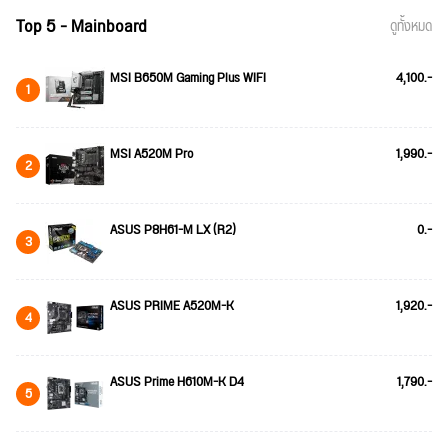
Top 5 - Mainboard
ดูทั้งหมด
MSI B650M Gaming Plus WIFI
4,100.-
1
MSI A520M Pro
1,990.-
2
ASUS P8H61-M LX (R2)
0.-
3
ASUS PRIME A520M-K
1,920.-
4
ASUS Prime H610M-K D4
1,790.-
5