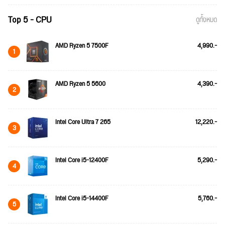
Top 5 - CPU
ดูทั้งหมด
AMD Ryzen 5 7500F
4,990.-
1
AMD Ryzen 5 5600
4,390.-
2
Intel Core Ultra 7 265
12,220.-
3
Intel Core i5-12400F
5,290.-
4
Intel Core i5-14400F
5,760.-
5