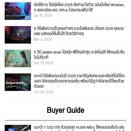
เปิดใช้งาน โน๊ตบุ๊คใหม่ 2025 ตั้งค่าอะไรบ้าง ฉบับมือใหม่ Windows
11 ลงทะเบียน MS Office โปรแกรมฟรีน่าใช้
Jan 15, 2025
8 วิธีเพิ่มความเร็วคอมง่ายๆ แบบไม่เพิ่มแรม อัปเดต 2026 ยุคแรม
แพง แต่คอมก็ลื่นขึ้นได้ ด้วยวิธีง่ายๆ
Mar 2, 2026
5 วิธี Update driver โน๊ตบุ๊ค พีซีใหม่ล่าสุด จะอัตโนมัติ ให้คอมเร็วขึ้น
ในไม่กี่นาที
Dec 12, 2024
แนะนำวิธีเพิ่มแรมฉบับปี 2026 รวมวิธีดูสเปคแบบละเอียดที่ไม่มีใคร
บอก! อัปเกรดแล้วบอกลาแรมเต็ม พร้อมวิธีดูว่าอัปเกรดได้ไหมด้วย
ตัวเอง!
Oct 30, 2025
Buyer Guide
แนะนำ 7 SSD 1TB ตัวแรงสุด 14,000 MB/s ให้คอมแรงถึงใจ เล่น