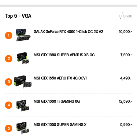
Top 5 - VGA
ดูทั้งหมด
GALAX GeForce RTX 4060 1-Click OC 2X V2
10,500.-
1
MSI GTX 1660 SUPER VENTUS XS OC
7,690.-
2
MSI GTX 1650 AERO ITX 4G OCV1
4,490.-
3
MSI GTX 1660 Ti GAMING 6G
12,590.-
4
MSI GTX 1650 SUPER GAMING X
5,990.-
5