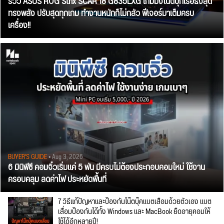
รีวิว ASUS ROG Strix SCAR 18 G835LXG เกมมิ่งโน้ตบุ๊กเรือธงสุด
ทรงพลัง ปรับสุดทุกเกม ทำงานหนักก็ไม่กลัว ฟีเจอร์มาเต็มครบ
เครื่อง!!
BUYER'S GUIDE
• Aug 3, 2026
6 มินิพีซี คอมจิ๋วเริ่มแค่ 5 พัน มีครบไม่ต้องประกอบคอมใหม่ ใช้งาน
ครอบคลุม ลดค่าไฟ ประหยัดพื้นที่
7 วิธีแก้ปัญหาและป้องกันโน๊ตบุ๊คแบตเสื่อมด้วยตัวเอง แบต
เสื่อมป้องกันได้ทั้ง Windows และ MacBook ยืดอายุคอมให้
ใช้ได้อีกหลายปี!