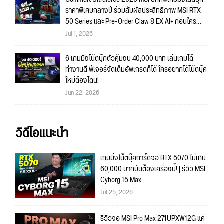
ราคาพิเศษกลางปี ร่วมสัมผัสประสิทธิภาพ MSI RTX
50 Series และ Pre-Order Claw 8 EX AI+ ก่อนใคร
พร้อมของรางวัลเข้าร่วมกิจกรรมในงาน!
Jul 1, 2026
6 เกมมิ่งโน้ตบุ๊กตัวคุ้มงบ 40,000 บาท เล่นเกมได้
ทำงานดี ฟีเจอร์จัดเต็มอัพเกรดก็ได้ ใครอยากได้โน้ตบุ๊ค
ใหม่ต้องโดน!
Jun 22, 2026
วิดีโอแนะนำ
เกมมิ่งโน้ตบุ๊คการ์ดจอ RTX 5070 ไม่เกิน
60,000 บาทมันต้องเครื่องนี้! | รีวิว MSI
Cyborg 15 Max
Jul 25, 2026
รีวิวจอ MSI Pro Max 271UPXW12G แค่