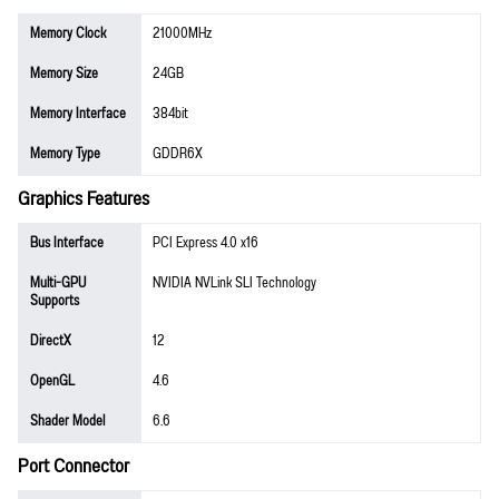
Memory Clock
21000MHz
Memory Size
24GB
Memory Interface
384bit
Memory Type
GDDR6X
Graphics Features
Bus Interface
PCI Express 4.0 x16
Multi-GPU
NVIDIA NVLink SLI Technology
Supports
DirectX
12
OpenGL
4.6
Shader Model
6.6
Port Connector