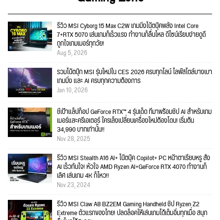
รีวิว MSI Cyborg 15 Max C2W เกมมิ่งโน้ตบุ๊คพลัง Intel Core
7+RTX 5070 เล่นเกมก็เร็วแรง ทำงานก็ลื่นไหล ดีไซน์เรียบง่ายดูดี
ถูกใจเกมเมอร์ทุกวัย!
Aug 5, 2026
รวมโน้ตบุ๊ก MSI รุ่นใหม่ใน CES 2026 ครบทุกไลน์ ไลฟ์สไตล์บางเบา
เกมมิ่ง และ AI ครบทุกความต้องการ
Jan 10, 2026
ชี้เป้าแล็ปท็อป GeForce RTX™ 4 รุ่นเด็ด ที่มาพร้อมชิป AI สำหรับเกม
เมอร์และครีเอเตอร์ ใครเล็งเปลี่ยนเครื่องใหม่ต้องโดน! เริ่มต้น
34,990 บาทเท่านั้น!!
Nov 28, 2025
รีวิว MSI Stealth A16 AI+ โน๊ตบุ๊ค Copilot+ PC หน้าตาเรียบหรู สั่ง
AI เร็วทันใจ! หัวใจ AMD Ryzen AI+GeForce RTX 4070 ทำงานก็
เลิศ เล่นเกม 4K ก็ไหว!!
Nov 23, 2024
รีวิว MSI Claw A8 BZ2EM Gaming Handheld ชิป Ryzen Z2
Extreme ตัวแรกของไทย! ปลดล็อคให้เล่นเกมได้เต็มอิ่มทุกเมื่อ สนุก