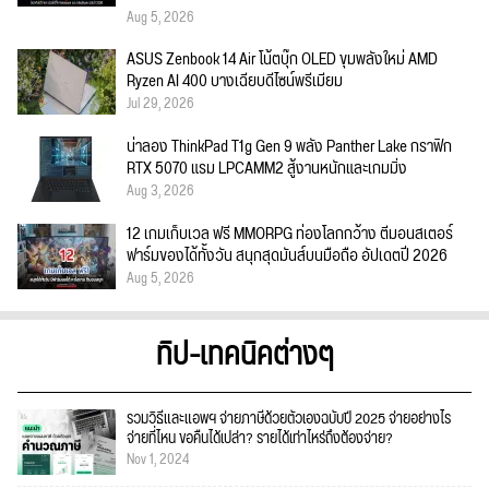
Aug 5, 2026
ASUS Zenbook 14 Air โน้ตบุ๊ก OLED ขุมพลังใหม่ AMD
Ryzen AI 400 บางเฉียบดีไซน์พรีเมียม
Jul 29, 2026
น่าลอง ThinkPad T1g Gen 9 พลัง Panther Lake กราฟิก
RTX 5070 แรม LPCAMM2 สู้งานหนักและเกมมิ่ง
Aug 3, 2026
12 เกมเก็บเวล ฟรี MMORPG ท่องโลกกว้าง ตีมอนสเตอร์
ฟาร์มของได้ทั้งวัน สนุกสุดมันส์บนมือถือ อัปเดตปี 2026
Aug 5, 2026
ทิป-เทคนิคต่างๆ
รวมวิธีและแอพฯ จ่ายภาษีด้วยตัวเองฉบับปี 2025 จ่ายอย่างไร
จ่ายที่ไหน ขอคืนได้เปล่า? รายได้เท่าไหร่ถึงต้องจ่าย?
Nov 1, 2024