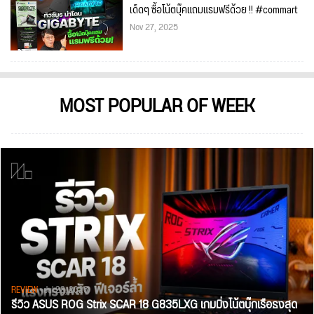
เด็ดๆ ซื้อโน้ตบุ๊คแถมแรมฟรีด้วย !! #commart
Nov 27, 2025
MOST POPULAR OF WEEK
REVIEW
• Jul 28, 2026
รีวิว ASUS ROG Strix SCAR 18 G835LXG เกมมิ่งโน้ตบุ๊กเรือธงสุด