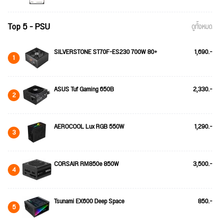
Top 5 - PSU
ดูทั้งหมด
SILVERSTONE ST70F-ES230 700W 80+
1,690.-
1
ASUS Tuf Gaming 650B
2,330.-
2
AEROCOOL Lux RGB 550W
1,290.-
3
CORSAIR RM850e 850W
3,500.-
4
Tsunami EX600 Deep Space
850.-
5