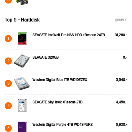
Top 5 - Harddisk
ดูทั้งหมด
SEAGATE IronWolf Pro NAS HDD +Rescue 24TB
31,260.-
1
SEAGATE 320GB
0.-
2
Western Digital Blue 1TB WD10EZEX
3,540.-
3
SEAGATE SkyHawk +Rescue 2TB
4,450.-
4
Western Digital Purple 4TB WD43PURZ
6,920.-
5