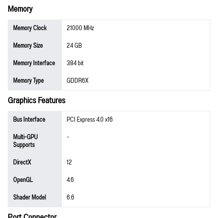
Memory
Memory Clock
21000 MHz
Memory Size
24 GB
Memory Interface
384 bit
Memory Type
GDDR6X
Graphics Features
Bus Interface
PCI Express 4.0 x16
Multi-GPU
-
Supports
DirectX
12
OpenGL
4.6
Shader Model
6.6
Port Connector