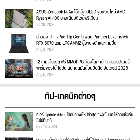
Aug 5, 2026
ASUS Zenbook 14 Air โน้ตบุ๊ก OLED ขุมพลังใหม่ AMD
Ryzen AI 400 บางเฉียบดีไซน์พรีเมียม
Jul 29, 2026
น่าลอง ThinkPad T1g Gen 9 พลัง Panther Lake กราฟิก
RTX 5070 แรม LPCAMM2 สู้งานหนักและเกมมิ่ง
Aug 3, 2026
12 เกมเก็บเวล ฟรี MMORPG ท่องโลกกว้าง ตีมอนสเตอร์
ฟาร์มของได้ทั้งวัน สนุกสุดมันส์บนมือถือ อัปเดตปี 2026
Aug 5, 2026
ทิป-เทคนิคต่างๆ
5 วิธี Update driver โน๊ตบุ๊ค พีซีใหม่ล่าสุด จะอัตโนมัติ ให้คอมเร็วขึ้น
ในไม่กี่นาที
Dec 12, 2024