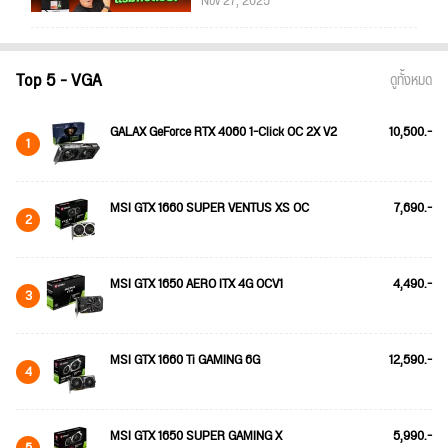
Nov 27, 2025
Top 5 - VGA
ดูทั้งหมด
GALAX GeForce RTX 4060 1-Click OC 2X V2
10,500.-
1
MSI GTX 1660 SUPER VENTUS XS OC
7,690.-
2
MSI GTX 1650 AERO ITX 4G OCV1
4,490.-
3
MSI GTX 1660 Ti GAMING 6G
12,590.-
4
MSI GTX 1650 SUPER GAMING X
5,990.-
5