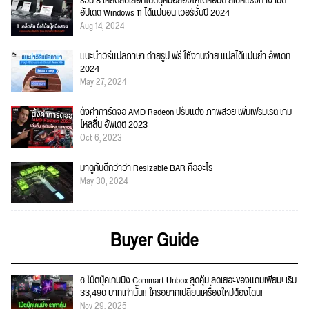
รวม 8 เคล็ดลับเลือกโน๊ตบุ๊คมือสองให้ได้คอมดี สเปคแรงทำงานดี
อัปเดต Windows 11 ได้แน่นอน เวอร์ชั่นปี 2024
Aug 14, 2024
แนะนำวิธีแปลภาษา ถ่ายรูป ฟรี ใช้งานง่าย แปลได้แม่นยำ อัพเดท
2024
May 27, 2024
ตั้งค่าการ์ดจอ AMD Radeon ปรับแต่ง ภาพสวย เพิ่มเฟรมเรต เกม
ไหลลื่น อัพเดต 2023
Oct 6, 2023
มาดูกันดีกว่าว่า Resizable BAR คืออะไร
May 30, 2024
Buyer Guide
6 โน๊ตบุ๊คเกมมิ่ง Commart Unbox สุดคุ้ม ลดเยอะของแถมเพียบ! เริ่ม
33,490 บาทเท่านั้น!! ใครอยากเปลี่ยนเครื่องใหม่ต้องโดน!
Nov 29, 2025