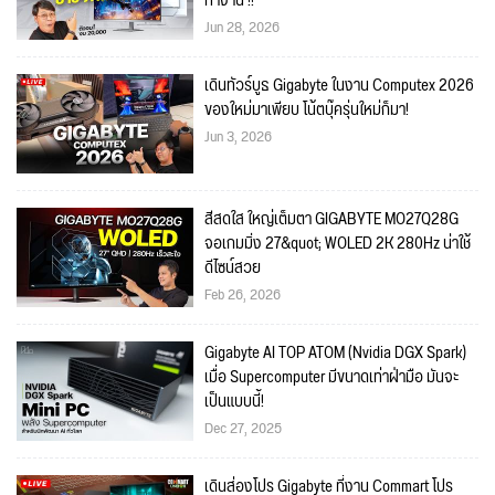
ทำงาน !!
Jun 28, 2026
เดินทัวร์บูธ Gigabyte ในงาน Computex 2026
ของใหม่มาเพียบ โน้ตบุ๊ครุ่นใหม่ก็มา!
Jun 3, 2026
สีสดใส ใหญ่เต็มตา GIGABYTE MO27Q28G
จอเกมมิ่ง 27&quot; WOLED 2K 280Hz น่าใช้
ดีไซน์สวย
Feb 26, 2026
Gigabyte AI TOP ATOM (Nvidia DGX Spark)
เมื่อ Supercomputer มีขนาดเท่าฝ่ามือ มันจะ
เป็นแบบนี้!
Dec 27, 2025
เดินส่องโปร Gigabyte ที่งาน Commart โปร