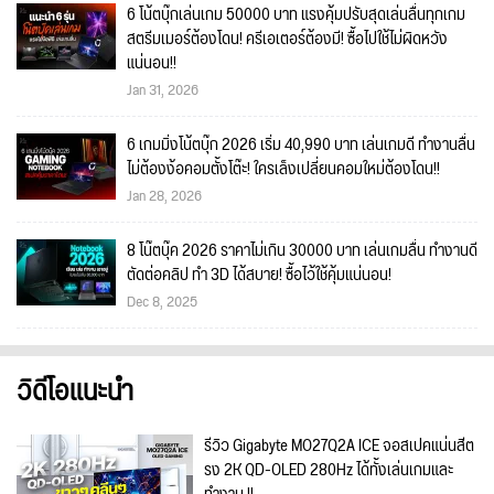
6 โน้ตบุ๊กเล่นเกม 50000 บาท แรงคุ้มปรับสุดเล่นลื่นทุกเกม
สตรีมเมอร์ต้องโดน! ครีเอเตอร์ต้องมี! ซื้อไปใช้ไม่ผิดหวัง
แน่นอน!!
Jan 31, 2026
6 เกมมิ่งโน้ตบุ๊ก 2026 เริ่ม 40,990 บาท เล่นเกมดี ทำงานลื่น
ไม่ต้องง้อคอมตั้งโต๊ะ! ใครเล็งเปลี่ยนคอมใหม่ต้องโดน!!
Jan 28, 2026
8 โน๊ตบุ๊ค 2026 ราคาไม่เกิน 30000 บาท เล่นเกมลื่น ทำงานดี
ตัดต่อคลิป ทำ 3D ได้สบาย! ซื้อไว้ใช้คุ้มแน่นอน!
Dec 8, 2025
วิดีโอแนะนำ
รีวิว Gigabyte MO27Q2A ICE จอสเปคแน่นสีต
รง 2K QD-OLED 280Hz ได้ทั้งเล่นเกมและ