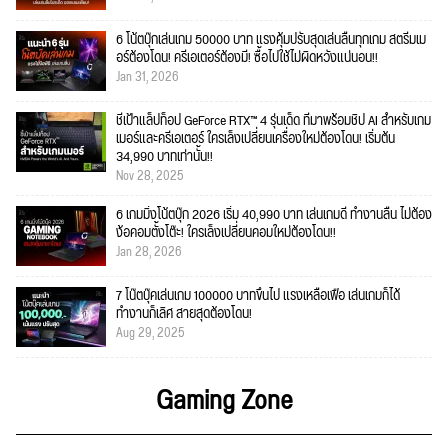
6 โน้ตบุ๊กเล่นเกม 50000 บาท แรงคุ้มปรับสุดเล่นลื่นทุกเกม สตรีมเม
อร์ต้องโดน! ครีเอเตอร์ต้องมี! ซื้อไปใช้ไม่ผิดหวังแน่นอน!!
Jan 31, 2026
ชี้เป้าแล็ปท็อป GeForce RTX™ 4 รุ่นเด็ด ที่มาพร้อมชิป AI สำหรับเกม
เมอร์และครีเอเตอร์ ใครเล็งเปลี่ยนเครื่องใหม่ต้องโดน! เริ่มต้น
34,990 บาทเท่านั้น!!
Nov 28, 2025
6 เกมมิ่งโน้ตบุ๊ก 2026 เริ่ม 40,990 บาท เล่นเกมดี ทำงานลื่น ไม่ต้อง
ง้อคอมตั้งโต๊ะ! ใครเล็งเปลี่ยนคอมใหม่ต้องโดน!!
Jan 28, 2026
7 โน๊ตบุ๊คเล่นเกม 100000 บาทขึ้นไป แรงเหลือเฟือ เล่นเกมก็ได้
ทำงานก็เลิศ สายสุดต้องโดน!
Aug 29, 2025
Gaming Zone