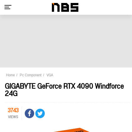
Home
Pc Component
VGA
GIGABYTE GeForce RTX 4090 Windforce
24G
3743
VIEWS