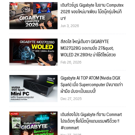
เดินทัวร์บูธ Gigabyte ในงาน Computex
2026 ของใหม่มาเพียบ โน้ตบุ๊ครุ่นใหม่ก็
มา!
Jun 3, 2026
สีสดใส ใหญ่เต็มตา GIGABYTE
MO27Q28G จอเกมมิ่ง 27&quot;
WOLED 2K 280Hz น่าใช้ดีไซน์สวย
Feb 26, 2026
Gigabyte AI TOP ATOM (Nvidia DGX
Spark) เมื่อ Supercomputer มีขนาดเท่า
ฝ่ามือ มันจะเป็นแบบนี้!
Dec 27, 2025
เดินส่องโปร Gigabyte ที่งาน Commart
โปรเด็ดๆ ซื้อโน้ตบุ๊คแถมแรมฟรีด้วย !!
#commart