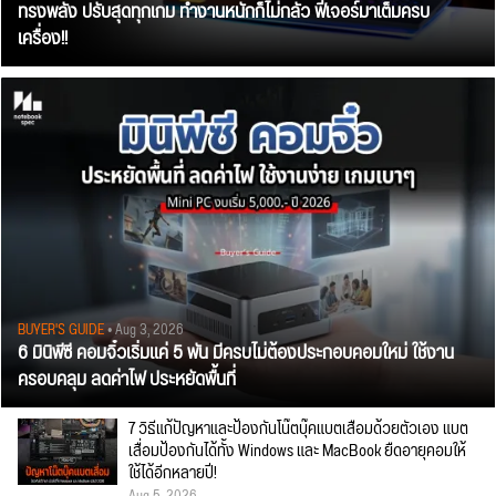
ทรงพลัง ปรับสุดทุกเกม ทำงานหนักก็ไม่กลัว ฟีเจอร์มาเต็มครบ
เครื่อง!!
BUYER'S GUIDE
• Aug 3, 2026
6 มินิพีซี คอมจิ๋วเริ่มแค่ 5 พัน มีครบไม่ต้องประกอบคอมใหม่ ใช้งาน
ครอบคลุม ลดค่าไฟ ประหยัดพื้นที่
7 วิธีแก้ปัญหาและป้องกันโน๊ตบุ๊คแบตเสื่อมด้วยตัวเอง แบต
เสื่อมป้องกันได้ทั้ง Windows และ MacBook ยืดอายุคอมให้
ใช้ได้อีกหลายปี!