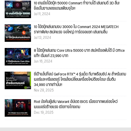
10 เกมมิ่งโน๊ตบุ๊ค 50000 Commart ทำงานได้ เล่นเกมดี 3D ลื่น!
ช็อปในงานของแถมเพียบจุใจ!!
Jul 11, 2024
10 โน๊ตบุ๊คเล่นเกมงบ 30000 ใน Commart 2024 MEGATECH
ราคาพิเศษ สเปคแรง จอใหญ่ การ์ดจอแยก เล่นเกมลื่น
Jul 13, 2024
8 โน๊ตบุ๊คเล่นเกม Core Ultra 50000 บาท สเปคดีจอพับได้ มี Office
แท้!! เริ่มแค่ 23,990 บาท
Jun 16, 2024
ชี้เป้าแล็ปท็อป GeForce RTX™ 4 รุ่นเด็ด ที่มาพร้อมชิป AI สำหรับเกม
เมอร์และครีเอเตอร์ ใครเล็งเปลี่ยนเครื่องใหม่ต้องโดน! เริ่มต้น
34,990 บาทเท่านั้น!!
Nov 28, 2025
Riot บังคับผู้เล่น Valorant อัปเดต BIOS เนื่องจากพบช่องโหว่
เมนบอร์ดร้ายแรง เปิดทางโกงเกม
Dec 19, 2025