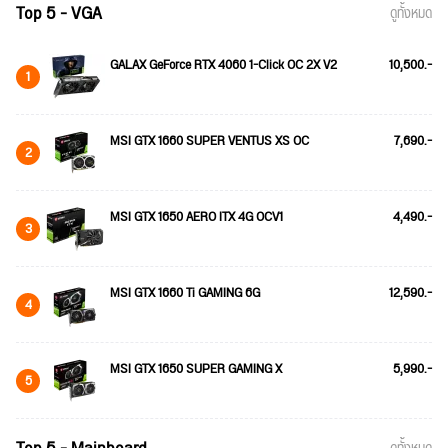
Top 5 - VGA
ดูทั้งหมด
GALAX GeForce RTX 4060 1-Click OC 2X V2
10,500.-
1
MSI GTX 1660 SUPER VENTUS XS OC
7,690.-
2
MSI GTX 1650 AERO ITX 4G OCV1
4,490.-
3
MSI GTX 1660 Ti GAMING 6G
12,590.-
4
MSI GTX 1650 SUPER GAMING X
5,990.-
5