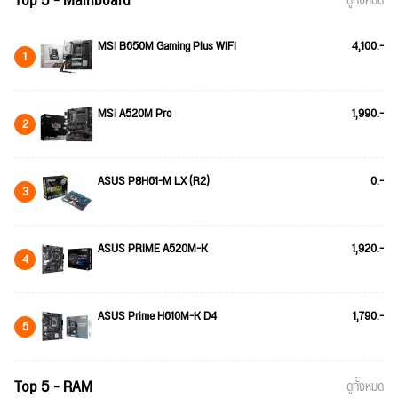
Top 5 - Mainboard
ดูทั้งหมด
MSI B650M Gaming Plus WIFI
4,100.-
1
MSI A520M Pro
1,990.-
2
ASUS P8H61-M LX (R2)
0.-
3
ASUS PRIME A520M-K
1,920.-
4
ASUS Prime H610M-K D4
1,790.-
5
Top 5 - RAM
ดูทั้งหมด