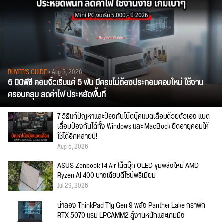
BUYER'S GUIDE
• Aug 3, 2026
6 มินิพีซี คอมจิ๋วเริ่มแค่ 5 พัน มีครบไม่ต้องประกอบคอมใหม่ ใช้งาน
ครอบคลุม ลดค่าไฟ ประหยัดพื้นที่
7 วิธีแก้ปัญหาและป้องกันโน๊ตบุ๊คแบตเสื่อมด้วยตัวเอง แบต
เสื่อมป้องกันได้ทั้ง Windows และ MacBook ยืดอายุคอมให้
ใช้ได้อีกหลายปี!
Aug 5, 2026
ASUS Zenbook 14 Air โน้ตบุ๊ก OLED ขุมพลังใหม่ AMD
Ryzen AI 400 บางเฉียบดีไซน์พรีเมียม
Jul 29, 2026
น่าลอง ThinkPad T1g Gen 9 พลัง Panther Lake กราฟิก
RTX 5070 แรม LPCAMM2 สู้งานหนักและเกมมิ่ง