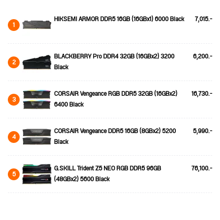
HIKSEMI ARMOR DDR5 16GB (16GBx1) 6000 Black
7,015.-
1
BLACKBERRY Pro DDR4 32GB (16GBx2) 3200
6,200.-
2
Black
CORSAIR Vengeance RGB DDR5 32GB (16GBx2)
16,730.-
3
6400 Black
CORSAIR Vengeance DDR5 16GB (8GBx2) 5200
5,990.-
4
Black
G.SKILL Trident Z5 NEO RGB DDR5 96GB
76,100.-
5
(48GBx2) 5600 Black