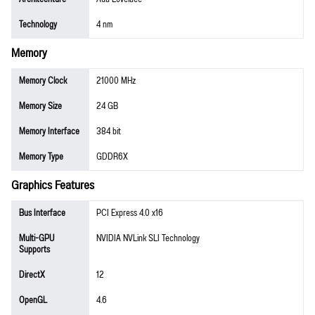
Technology
4 nm
Memory
Memory Clock
21000 MHz
Memory Size
24 GB
Memory Interface
384 bit
Memory Type
GDDR6X
Graphics Features
Bus Interface
PCI Express 4.0 x16
Multi-GPU
NVIDIA NVLink SLI Technology
Supports
DirectX
12
OpenGL
4.6