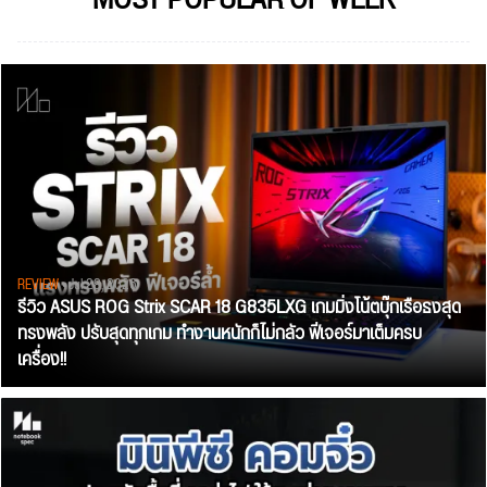
MOST POPULAR OF WEEK
REVIEW
• Jul 28, 2026
รีวิว ASUS ROG Strix SCAR 18 G835LXG เกมมิ่งโน้ตบุ๊กเรือธงสุด
ทรงพลัง ปรับสุดทุกเกม ทำงานหนักก็ไม่กลัว ฟีเจอร์มาเต็มครบ
เครื่อง!!