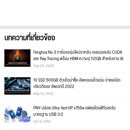
บทความที่เกี่ยวข้อง
Fenghua No.3 การ์ดจอรุ่นใหม่จากจีน เคลมรองรับ CUDA
และ Ray Tracing พร้อม HBM ความจุ 112GB สำหรับงาน AI
Sep 24, 2025
10 SSD 500GB ตัวเด็ดน่าซื้อ อัพคอมแล้วแจ่ม จ่ายแค่นิด
เดียวก็แรง อัพเดทปี 2022
May 13, 2022
PNY ปล่อย Ultra-fast HP x755w แฟลชไดรฟ์ที่รองรับ
มาตรฐาน USB 3.0
Oct 9, 2014