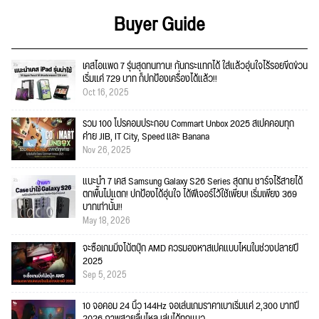
Buyer Guide
เคสไอแพด 7 รุ่นสุดทนทาน! กันกระแทกได้ ใส่แล้วอุ่นใจไร้รอยขีดข่วน
เริ่มแค่ 729 บาท ก็ปกป้องเครื่องได้แล้ว!!
Oct 16, 2025
รวม 100 โปรคอมประกอบ Commart Unbox 2025 สเปคคอมทุก
ค่าย JIB, IT City, Speed และ Banana
Nov 26, 2025
แนะนำ 7 เคส Samsung Galaxy S26 Series สุดทน ชาร์จไร้สายได้
ตกพื้นไม่แตก! ปกป้องได้อุ่นใจ ได้ฟีเจอร์ไว้ใช้เพียบ! เริ่มเพียง 369
บาทเท่านั้น!!
May 18, 2026
จะซื้อเกมมิ่งโน้ตบุ๊ก AMD ควรมองหาสเปคแบบไหนในช่วงปลายปี
2025
Sep 5, 2025
10 จอคอม 24 นิ้ว 144Hz จอเล่นเกมราคาเบาเริ่มแค่ 2,300 บาทปี
2026 ภาพสวยลื่นไหล เล่นได้ทุกแนว