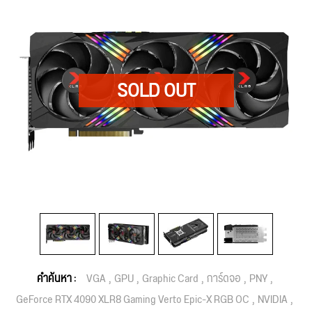
คำค้นหา :
VGA
GPU
Graphic Card
การ์ดจอ
PNY
GeForce RTX 4090 XLR8 Gaming Verto Epic-X RGB OC
NVIDIA