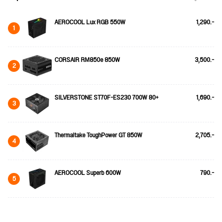
AEROCOOL Lux RGB 550W
1,290.-
1
CORSAIR RM850e 850W
3,500.-
2
SILVERSTONE ST70F-ES230 700W 80+
1,690.-
3
Thermaltake ToughPower GT 850W
2,705.-
4
AEROCOOL Superb 600W
790.-
5