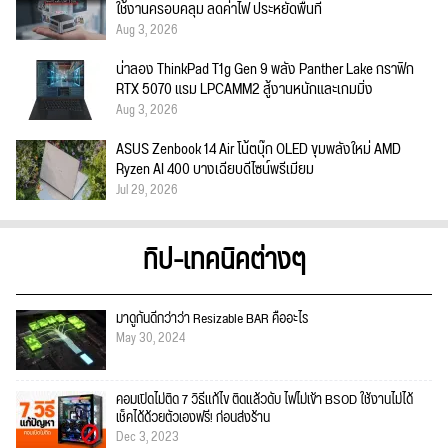
ใช้งานครอบคลุม ลดค่าไฟ ประหยัดพื้นที่
Aug 3, 2026
น่าลอง ThinkPad T1g Gen 9 พลัง Panther Lake กราฟิก
RTX 5070 แรม LPCAMM2 สู้งานหนักและเกมมิ่ง
Aug 3, 2026
ASUS Zenbook 14 Air โน้ตบุ๊ก OLED ขุมพลังใหม่ AMD
Ryzen AI 400 บางเฉียบดีไซน์พรีเมียม
Jul 29, 2026
ทิป-เทคนิคต่างๆ
มาดูกันดีกว่าว่า Resizable BAR คืออะไร
May 30, 2024
คอมเปิดไม่ติด 7 วิธีแก้ไข ติดแล้วดับ ไฟไม่เข้า BSOD ใช้งานไม่ได้
เช็คได้ด้วยตัวเองฟรี! ก่อนส่งร้าน
Dec 3, 2023