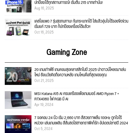
ปกป้องได้ทุกสถานการณ์! เริ่มต้น 215 บาทเท่านั้น!
Aug 16, 2025
เคสไอแพด 7 รุ่นสุดทนทาน! กันกระแทกได้ ใส่แล้วอุ่นใจไร้รอยขีดข่วน
เริ่มแค่ 729 บาท ก็ปกป้องเครื่องได้แล้ว!!
Oct 16, 2025
Gaming Zone
20 เกมเก่าพีซี เกมคอมสุดคลาสสิกในปี 2025 น่าดาวน์โหลดมาเล่น
ใหม่ ย้อนวัยคิดถึงความหลัง เกมไหนคือที่สุดของคุณ
Oct 21, 2025
MSI Katana A15 AI ครบเครื่องเพื่อเกมเมอร์ AMD Ryzen 7 +
RTX4060 ไฟ RGB มี AI
Apr 19, 2024
7 จอคอม 24 นิ้ว เริ่ม 2,660 บาท สีสวยภาพลื่น 100Hz ถูกใจไร้
หน่วง! เล่นเกมเพลิน สีสันสดใสสายกราฟิคก็รัก อัปเดตปลายปี 2024
Oct 5, 2024