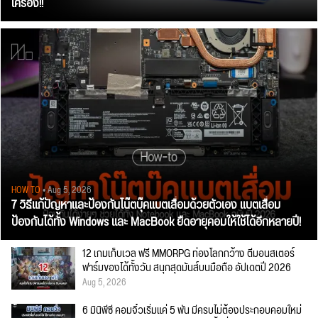
เครื่อง!!
HOW TO
• Aug 5, 2026
7 วิธีแก้ปัญหาและป้องกันโน๊ตบุ๊คแบตเสื่อมด้วยตัวเอง แบตเสื่อม
ป้องกันได้ทั้ง Windows และ MacBook ยืดอายุคอมให้ใช้ได้อีกหลายปี!
12 เกมเก็บเวล ฟรี MMORPG ท่องโลกกว้าง ตีมอนสเตอร์
ฟาร์มของได้ทั้งวัน สนุกสุดมันส์บนมือถือ อัปเดตปี 2026
Aug 5, 2026
6 มินิพีซี คอมจิ๋วเริ่มแค่ 5 พัน มีครบไม่ต้องประกอบคอมใหม่