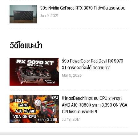
รีวิว Nvidia GeForce RTX 3070 Ti อัพนิด แรงหน่อย
Jun 9, 2021
วิดีโอแนะนำ
รีวิว PowerColor Red Devil RX 9070
XT การ์ดจอที่จะได้เฉิดฉาย ??
Mar 5, 2025
!! โคตรBench!!ทดสอบ CPU ราคาถูก
AMD A10-7860K ราคา 3,390 ON VGA
CPUแรงเกินราคาEP1
Jul 13, 2017