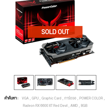
คำค้นหา :
VGA
GPU
Graphic Card
การ์ดจอ
POWER COLOR
Radeon RX 6600 XT Red Devil
AMD
8GB