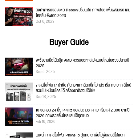
ตั้งค่าการ์ดจอ AMD Radeon ปรับแต่ง ภาพสวย เพิ่มเฟรมเรต เกม
ไหลลื่น อัพเดต 2023
Oct 6, 2023
Buyer Guide
จะซื้อเกมมิ่งโน้ตบุ๊ก AMD ควรมองหาสเปคแบบไหนในช่วงปลายปี
2025
Sep 5, 2025
7 เคสไอโฟน 17 น่าซื้อ กันกระแทกดีตกตึกไม่กลัว เริ่ม 118 บาท ดีไซน์
สวยไม่เหมือนใคร ได้เครื่องมาต้องมีไว้ใช้!!
Sep 18, 2025
10 จอคอม 24 นิ้ว 144Hz จอเล่นเกมราคาเบาเริ่มแค่ 2,300 บาทปี
2026 ภาพสวยลื่นไหล เล่นได้ทุกแนว
Feb 16, 2026
แนะนำ 7 เคสไอโฟน iPhone 15 สุดทน ตกพื้นไม่พังเลนส์ไม่แตก