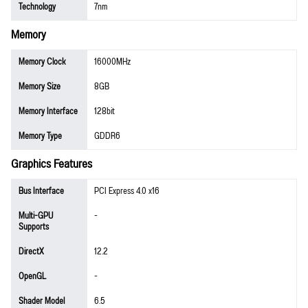
Technology
7nm
Memory
Memory Clock
16000MHz
Memory Size
8GB
Memory Interface
128bit
Memory Type
GDDR6
Graphics Features
Bus Interface
PCI Express 4.0 x16
Multi-GPU
-
Supports
DirectX
12.2
OpenGL
-
Shader Model
6.5