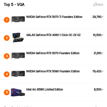
Top 5 - VGA
ดูทั้งหมด
NVIDIA GeForce RTX 5070 Ti Founders Edition
29,760.-
1
GALAX GeForce RTX 4060 1-Click OC 2X V2
10,500.-
2
NVIDIA GeForce RTX 5070 Founders Edition
21,810.-
3
NVIDIA GeForce RTX 5090 Founders Edition
79,420.-
4
Intel Arc B580 Limited Edition
8,500.-
5