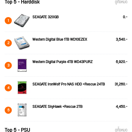
Top 5 - Harddisk
ดูทั้งหมด
SEAGATE 320GB
0.-
1
Western Digital Blue 1TB WD10EZEX
3,540.-
2
Western Digital Purple 4TB WD43PURZ
6,920.-
3
SEAGATE IronWolf Pro NAS HDD +Rescue 24TB
31,260.-
4
SEAGATE SkyHawk +Rescue 2TB
4,450.-
5
Top 5 - PSU
ดูทั้งหมด