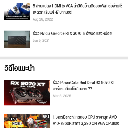
5 สายแปลง HDMI to VGA น่ามีติดบ้านติดออฟฟิศ ต่อง่ายใช้
สะดวก เริ่มแค่ 47 บาทเอง!
Aug 28, 2022
รีวิว Nvidia GeForce RTX 3070 Ti อัพนิด แรงหน่อย
Jun 9, 2021
วิดีโอแนะนำ
รีวิว PowerColor Red Devil RX 9070 XT
การ์ดจอที่จะได้เฉิดฉาย ??
Mar 5, 2025
!! โคตรBench!!ทดสอบ CPU ราคาถูก AMD
A10-7860K ราคา 3,390 ON VGA CPUแรง