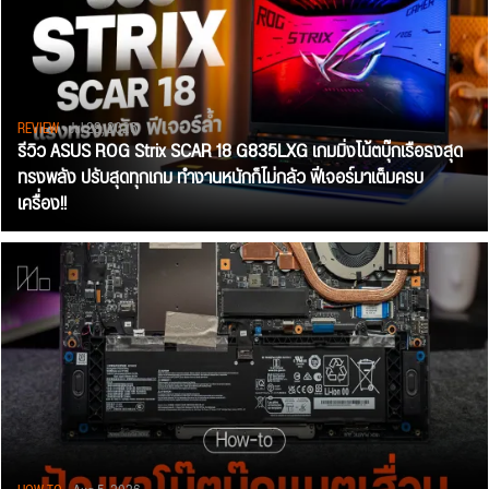
REVIEW
• Jul 28, 2026
รีวิว ASUS ROG Strix SCAR 18 G835LXG เกมมิ่งโน้ตบุ๊กเรือธงสุด
ทรงพลัง ปรับสุดทุกเกม ทำงานหนักก็ไม่กลัว ฟีเจอร์มาเต็มครบ
เครื่อง!!