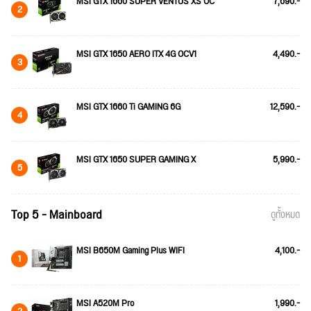
MSI GTX 1660 SUPER VENTUS XS OC
7,690.-
2
MSI GTX 1650 AERO ITX 4G OCV1
4,490.-
3
MSI GTX 1660 Ti GAMING 6G
12,590.-
4
MSI GTX 1650 SUPER GAMING X
5,990.-
5
Top 5 - Mainboard
ดูทั้งหมด
MSI B650M Gaming Plus WIFI
4,100.-
1
MSI A520M Pro
1,990.-