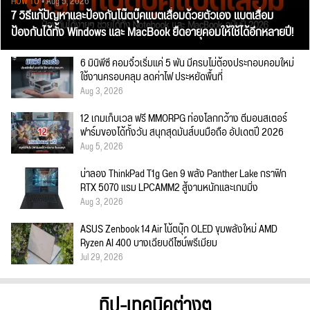
HOW TO
• Aug 5, 2026
7 วิธีแก้ปัญหาและป้องกันโน๊ตบุ๊คแบตเสื่อมด้วยตัวเอง แบตเสื่อม
ป้องกันได้ทั้ง Windows และ MacBook ยืดอายุคอมให้ใช้ได้อีกหลายปี!
6 มินิพีซี คอมจิ๋วเริ่มแค่ 5 พัน มีครบไม่ต้องประกอบคอมใหม่
ใช้งานครอบคลุม ลดค่าไฟ ประหยัดพื้นที่
Aug 3, 2026
12 เกมเก็บเวล ฟรี MMORPG ท่องโลกกว้าง ตีมอนสเตอร์
ฟาร์มของได้ทั้งวัน สนุกสุดมันส์บนมือถือ อัปเดตปี 2026
Aug 5, 2026
น่าลอง ThinkPad T1g Gen 9 พลัง Panther Lake กราฟิก
RTX 5070 แรม LPCAMM2 สู้งานหนักและเกมมิ่ง
Aug 3, 2026
ASUS Zenbook 14 Air โน้ตบุ๊ก OLED ขุมพลังใหม่ AMD
Ryzen AI 400 บางเฉียบดีไซน์พรีเมียม
Jul 29, 2026
ทิป-เทคนิคต่างๆ