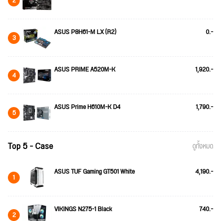
2
ASUS P8H61-M LX (R2)
0.-
3
ASUS PRIME A520M-K
1,920.-
4
ASUS Prime H610M-K D4
1,790.-
5
Top 5 - Case
ดูทั้งหมด
ASUS TUF Gaming GT501 White
4,190.-
1
VIKINGS N275-1 Black
740.-
2