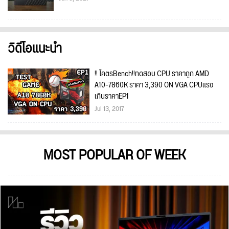
วิดีโอแนะนำ
!! โคตรBench!!ทดสอบ CPU ราคาถูก AMD
A10-7860K ราคา 3,390 ON VGA CPUแรง
เกินราคาEP1
Jul 13, 2017
MOST POPULAR OF WEEK