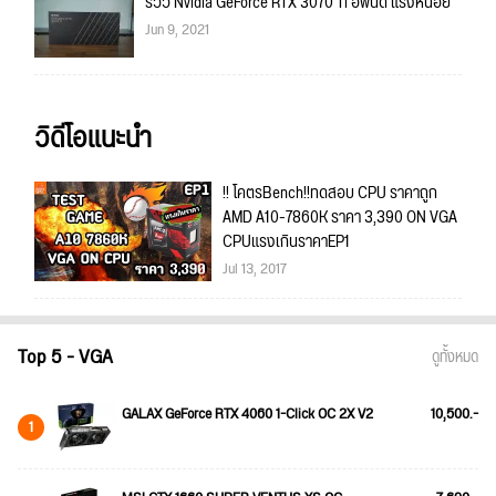
รีวิว Nvidia GeForce RTX 3070 Ti อัพนิด แรงหน่อย
Jun 9, 2021
วิดีโอแนะนำ
!! โคตรBench!!ทดสอบ CPU ราคาถูก
AMD A10-7860K ราคา 3,390 ON VGA
CPUแรงเกินราคาEP1
Jul 13, 2017
Top 5 - VGA
ดูทั้งหมด
GALAX GeForce RTX 4060 1-Click OC 2X V2
10,500.-
1