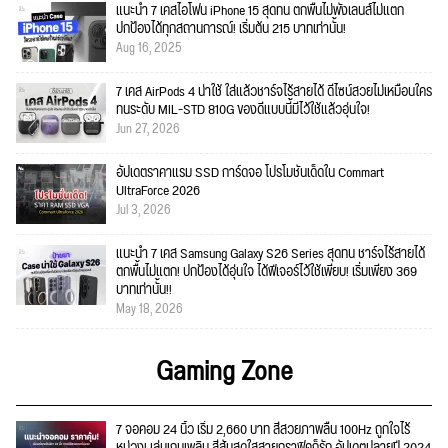
แนะนำ 7 เคสไอโฟน iPhone 15 สุดทน ตกพื้นไม่พังเลนส์ไม่แตก
ปกป้องได้ทุกสถานการณ์! เริ่มต้น 215 บาทเท่านั้น!
Aug 16, 2025
7 เคส AirPods 4 น่าใช้ ใส่แล้วชาร์จไร้สายได้ ดีไซน์สวยไม่เหมือนใคร
ทนระดับ MIL-STD 810G ของดีแบบนี้มีไว้ใช้แล้วอุ่นใจ!
Jun 27, 2026
อัปเดตราคาแรม SSD การ์ดจอ โปรโมชั่นเด็ดใน Commart
UltraForce 2026
Jul 3, 2026
แนะนำ 7 เคส Samsung Galaxy S26 Series สุดทน ชาร์จไร้สายได้
ตกพื้นไม่แตก! ปกป้องได้อุ่นใจ ได้ฟีเจอร์ไว้ใช้เพียบ! เริ่มเพียง 369
บาทเท่านั้น!!
May 18, 2026
Gaming Zone
7 จอคอม 24 นิ้ว เริ่ม 2,660 บาท สีสวยภาพลื่น 100Hz ถูกใจไร้
หน่วง! เล่นเกมเพลิน สีสันสดใสสายกราฟิคก็รัก อัปเดตปลายปี 2024