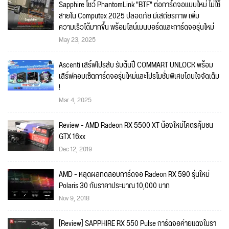
Sapphire โชว์ PhantomLink "BTF" ต่อการ์ดจอแบบใหม่ ไม่ใช้
สายใน Computex 2025 ปลอดภัย มีเสถียรภาพ เพิ่ม
ความเร็วได้มากขึ้น พร้อมไลน์เมนบอร์ดและการ์ดจอรุ่นใหม่
May 23, 2025
Ascenti เสิร์ฟโปรสับ รับต้นปี COMMART UNLOCK พร้อม
เสิร์ฟคอมเซ็ตการ์ดจอรุ่นใหม่และโปรโมชั่นพิเศษโดนใจจัดเต็ม
!
Mar 4, 2025
Review - AMD Radeon RX 5500 XT น้องใหม่โคตรคุ้มชน
GTX 16xx
Dec 12, 2019
AMD - หลุดผลทดสอบการ์ดจอ Radeon RX 590 รุ่นใหม่
Polaris 30 กับราคาประมาณ 10,000 บาท
Nov 9, 2018
[Review] SAPPHIRE RX 550 Pulse การ์ดจอค่ายแดงในรา