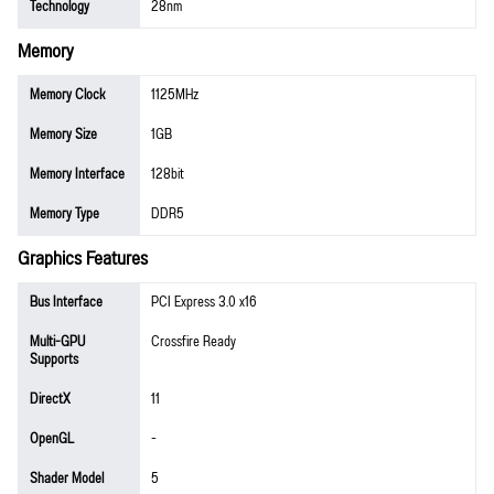
Technology
28nm
Memory
Memory Clock
1125MHz
Memory Size
1GB
Memory Interface
128bit
Memory Type
DDR5
Graphics Features
Bus Interface
PCI Express 3.0 x16
Multi-GPU
Crossfire Ready
Supports
DirectX
11
OpenGL
-
Shader Model
5