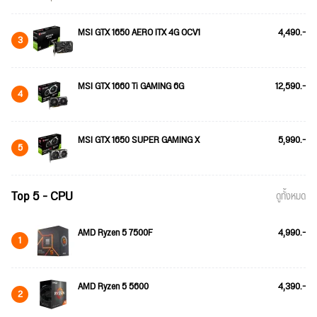
MSI GTX 1650 AERO ITX 4G OCV1
4,490.-
3
MSI GTX 1660 Ti GAMING 6G
12,590.-
4
MSI GTX 1650 SUPER GAMING X
5,990.-
5
Top 5 - CPU
ดูทั้งหมด
AMD Ryzen 5 7500F
4,990.-
1
AMD Ryzen 5 5600
4,390.-
2