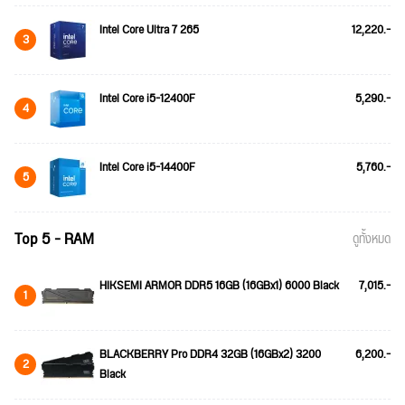
Intel Core Ultra 7 265
12,220.-
3
Intel Core i5-12400F
5,290.-
4
Intel Core i5-14400F
5,760.-
5
Top 5 - RAM
ดูทั้งหมด
HIKSEMI ARMOR DDR5 16GB (16GBx1) 6000 Black
7,015.-
1
BLACKBERRY Pro DDR4 32GB (16GBx2) 3200
6,200.-
2
Black