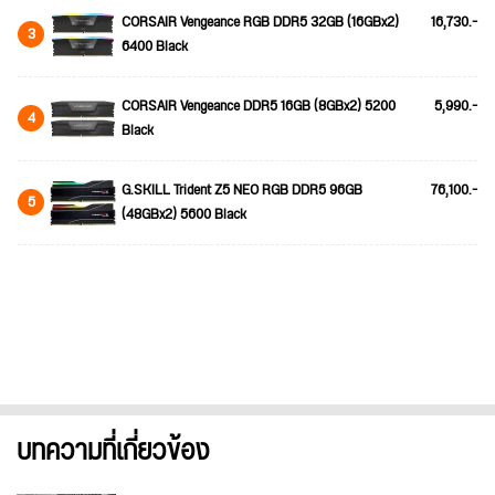
CORSAIR Vengeance RGB DDR5 32GB (16GBx2)
16,730.-
3
6400 Black
CORSAIR Vengeance DDR5 16GB (8GBx2) 5200
5,990.-
4
Black
G.SKILL Trident Z5 NEO RGB DDR5 96GB
76,100.-
5
(48GBx2) 5600 Black
บทความที่เกี่ยวข้อง