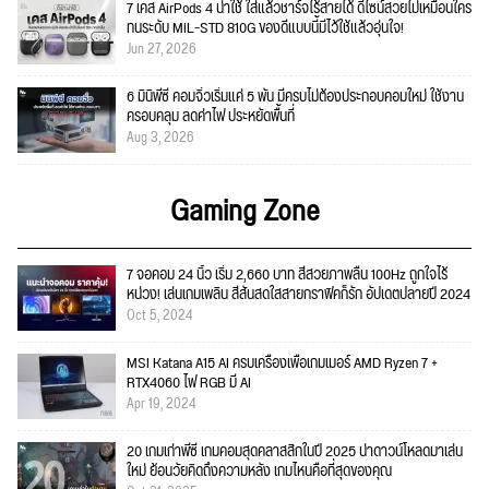
7 เคส AirPods 4 น่าใช้ ใส่แล้วชาร์จไร้สายได้ ดีไซน์สวยไม่เหมือนใคร
ทนระดับ MIL-STD 810G ของดีแบบนี้มีไว้ใช้แล้วอุ่นใจ!
Jun 27, 2026
6 มินิพีซี คอมจิ๋วเริ่มแค่ 5 พัน มีครบไม่ต้องประกอบคอมใหม่ ใช้งาน
ครอบคลุม ลดค่าไฟ ประหยัดพื้นที่
Aug 3, 2026
Gaming Zone
7 จอคอม 24 นิ้ว เริ่ม 2,660 บาท สีสวยภาพลื่น 100Hz ถูกใจไร้
หน่วง! เล่นเกมเพลิน สีสันสดใสสายกราฟิคก็รัก อัปเดตปลายปี 2024
Oct 5, 2024
MSI Katana A15 AI ครบเครื่องเพื่อเกมเมอร์ AMD Ryzen 7 +
RTX4060 ไฟ RGB มี AI
Apr 19, 2024
20 เกมเก่าพีซี เกมคอมสุดคลาสสิกในปี 2025 น่าดาวน์โหลดมาเล่น
ใหม่ ย้อนวัยคิดถึงความหลัง เกมไหนคือที่สุดของคุณ