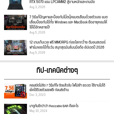
RTX 5070 แรม LPCAMM2 สู้งานหนักและเกมมิ่ง
Aug 3, 2026
7 วิธีแก้ปัญหาและป้องกันโน๊ตบุ๊คแบตเสื่อมด้วยตัวเอง แบต
เสื่อมป้องกันได้ทั้ง Windows และ MacBook ยืดอายุคอมให้
ใช้ได้อีกหลายปี!
Aug 5, 2026
12 เกมเก็บเวล ฟรี MMORPG ท่องโลกกว้าง ตีมอนสเตอร์
ฟาร์มของได้ทั้งวัน สนุกสุดมันส์บนมือถือ อัปเดตปี 2026
Aug 5, 2026
ทิป-เทคนิคต่างๆ
คอมเปิดไม่ติด 7 วิธีแก้ไข ติดแล้วดับ ไฟไม่เข้า BSOD ใช้งานไม่ได้
เช็คได้ด้วยตัวเองฟรี! ก่อนส่งร้าน
Dec 3, 2023
มาดูกันดีกว่าว่า Resizable BAR คืออะไร
May 30, 2024