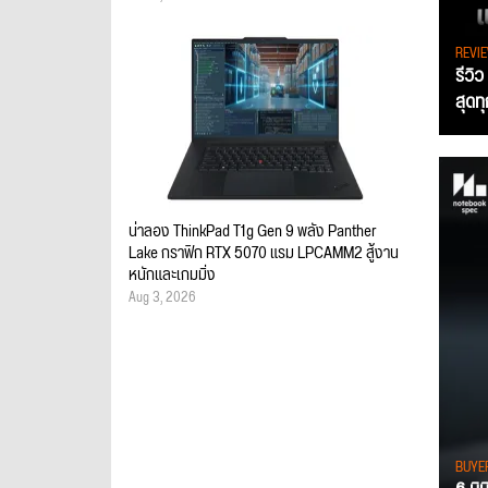
REVI
รีวิ
สุดท
น่าลอง ThinkPad T1g Gen 9 พลัง Panther
Lake กราฟิก RTX 5070 แรม LPCAMM2 สู้งาน
หนักและเกมมิ่ง
Aug 3, 2026
BUYE