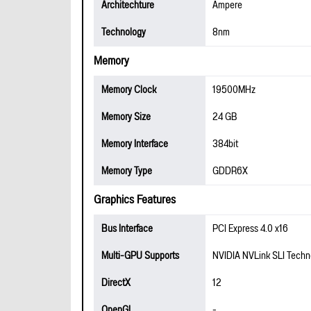
Architechture
Ampere
Technology
8nm
Memory
Memory Clock
19500MHz
Memory Size
24 GB
Memory Interface
384bit
Memory Type
GDDR6X
Graphics Features
Bus Interface
PCI Express 4.0 x16
Multi-GPU Supports
NVIDIA NVLink SLI Techn
DirectX
12
OpenGL
-