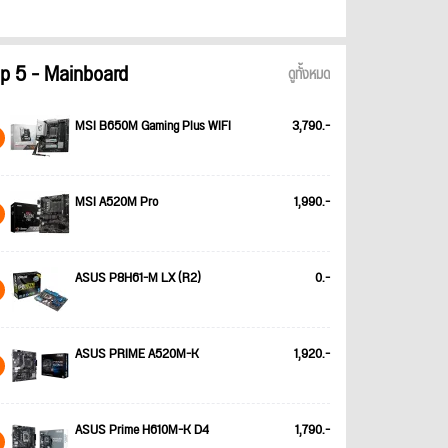
p 5 - Mainboard
ดูทั้งหมด
MSI B650M Gaming Plus WIFI
3,790.-
MSI A520M Pro
1,990.-
ASUS P8H61-M LX (R2)
0.-
ASUS PRIME A520M-K
1,920.-
ASUS Prime H610M-K D4
1,790.-