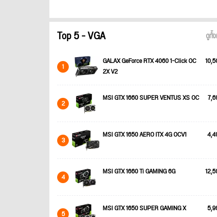
Top 5 - VGA
ดูทั
GALAX GeForce RTX 4060 1-Click OC
10,5
1
2X V2
MSI GTX 1660 SUPER VENTUS XS OC
7,6
2
MSI GTX 1650 AERO ITX 4G OCV1
4,4
3
MSI GTX 1660 Ti GAMING 6G
12,5
4
MSI GTX 1650 SUPER GAMING X
5,9
5