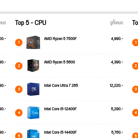
Top 5 - CPU
To
้งหมด
ดูทั้งหมด
00.-
AMD Ryzen 5 7500F
4,990.-
1
1
90.-
AMD Ryzen 5 5600
4,390.-
2
2
90.-
Intel Core Ultra 7 265
12,220.-
3
3
90.-
Intel Core i5-12400F
5,290.-
4
4
90.-
Intel Core i5-14400F
5,760.-
5
5