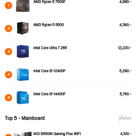
AMD Ryzen 5 7500F
4,990.-
1
AMD Ryzen 5 5600
4,390.-
2
Intel Core Ultra 7 265
12,220.-
3
Intel Core i5-12400F
5,290.-
4
Intel Core i5-14400F
5,760.-
5
Top 5 - Mainboard
ดูทั้งหมด
MSI B650M Gaming Plus WIFI
4,100.-