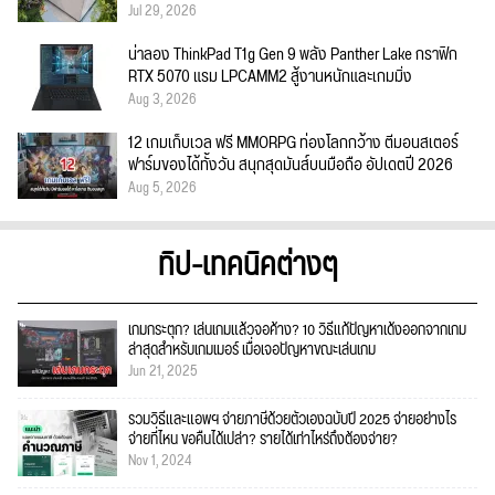
Jul 29, 2026
น่าลอง ThinkPad T1g Gen 9 พลัง Panther Lake กราฟิก
RTX 5070 แรม LPCAMM2 สู้งานหนักและเกมมิ่ง
Aug 3, 2026
12 เกมเก็บเวล ฟรี MMORPG ท่องโลกกว้าง ตีมอนสเตอร์
ฟาร์มของได้ทั้งวัน สนุกสุดมันส์บนมือถือ อัปเดตปี 2026
Aug 5, 2026
ทิป-เทคนิคต่างๆ
เกมกระตุก? เล่นเกมแล้วจอค้าง? 10 วิธีแก้ปัญหาเด้งออกจากเกม
ล่าสุดสำหรับเกมเมอร์ เมื่อเจอปัญหาขณะเล่นเกม
Jun 21, 2025
รวมวิธีและแอพฯ จ่ายภาษีด้วยตัวเองฉบับปี 2025 จ่ายอย่างไร
จ่ายที่ไหน ขอคืนได้เปล่า? รายได้เท่าไหร่ถึงต้องจ่าย?
Nov 1, 2024