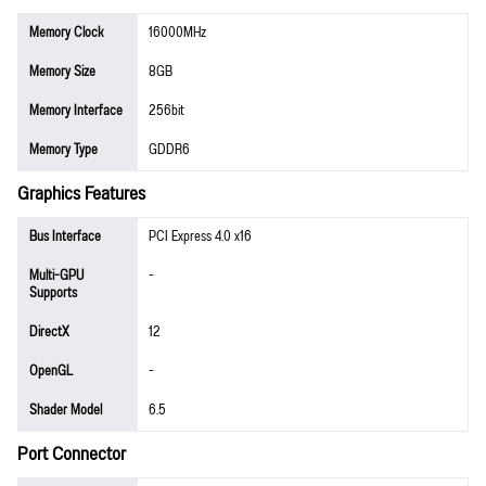
Memory Clock
16000MHz
Memory Size
8GB
Memory Interface
256bit
Memory Type
GDDR6
Graphics Features
Bus Interface
PCI Express 4.0 x16
Multi-GPU
-
Supports
DirectX
12
OpenGL
-
Shader Model
6.5
Port Connector