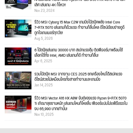
เลิศ เล่นเกม 4K ก็ไหว!!
Nov 23, 2024
รีวิว MSI Cyborg 15 Max C2W เกมมิ่งโน้ตบุ๊คพลัง Intel Core
7+RTX 5070 เล่นเกมก็เร็วแรง ทำงานก็ลื่นไหล ดีไซน์เรียบง่ายดูดี
ถูกใจเกมเมอร์ทุกวัย!
Aug 5, 2026
6 โน๊ตบุ๊คเล่นเกม 30000 บาท สเปกแรงคุ้ม ติดฟีเจอร์มาพร้อมใช้
เลือกได้ทั้ง Intel, AMD เล่นเกมก็ดี ทำงานก็ลื่น!
Apr 6, 2025
รวมโน๊ตบุ๊ค MSI จากงาน CES 2025 ยกเครื่องใหม่ได้สเปคแรง
ดีไซน์สวยไม่เหมือนใครทั้งสายทำงานและเกมมิ่ง
Jan 14, 2025
รีวิว MSI Vector A16 HX A8W จับคู่ของแรง Ryzen 9+RTX 5070
Ti เกิดมาลุยงานหนัก เล่นเกมไหนก็ไหลลื่น ฟีเจอร์แน่นไม่แพ้เรือธงใน
งบ 65,990 บาทเท่านั้น!
Nov 10, 2025