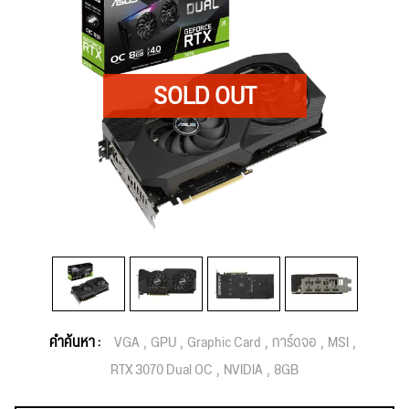
คำค้นหา :
VGA
GPU
Graphic Card
การ์ดจอ
MSI
RTX 3070 Dual OC
NVIDIA
8GB