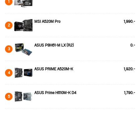
1
MSI A520M Pro
1,990.-
2
ASUS P8H61-M LX (R2)
0.-
3
ASUS PRIME A520M-K
1,920.-
4
ASUS Prime H610M-K D4
1,790.-
5