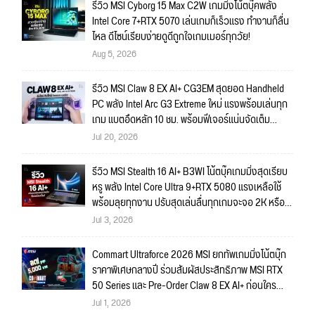
รีวิว MSI Cyborg 15 Max C2W เกมมิ่งโน้ตบุ๊คพลัง
Intel Core 7+RTX 5070 เล่นเกมก็เร็วแรง ทำงานก็ลื่น
ไหล ดีไซน์เรียบง่ายดูดีถูกใจเกมเมอร์ทุกวัย!
Aug 5, 2026
รีวิว MSI Claw 8 EX AI+ CG3EM สุดยอด Handheld
PC พลัง Intel Arc G3 Extreme ใหม่ แรงพร้อมเล่นทุก
เกม แบตอึดหลัก 10 ชม. พร้อมฟีเจอร์แน่นจัดเต็ม
ถึงใจ!!
Jul 20, 2026
รีวิว MSI Stealth 16 AI+ B3WI โน้ตบุ๊คเกมมิ่งสุดเรียบ
หรู พลัง Intel Core Ultra 9+RTX 5080 แรงเหลือใช้
พร้อมลุยทุกงาน ปรับสุดเล่นลื่นทุกเกมจะจอ 2K หรือ
4K ก็สบายมาก!!
Jul 3, 2026
Commart Ultraforce 2026 MSI ยกทัพเกมมิ่งโน้ตบุ๊ก
ราคาพิเศษกลางปี ร่วมสัมผัสประสิทธิภาพ MSI RTX
50 Series และ Pre-Order Claw 8 EX AI+ ก่อนใคร
พร้อมของรางวัลเข้าร่วมกิจกรรมในงาน!
Jul 1, 2026