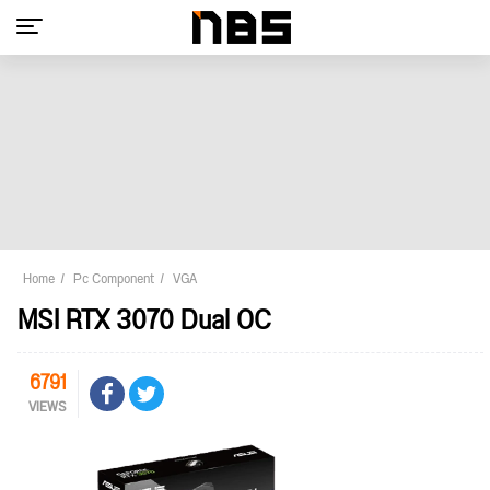
Home
Pc Component
VGA
MSI RTX 3070 Dual OC
6791
VIEWS