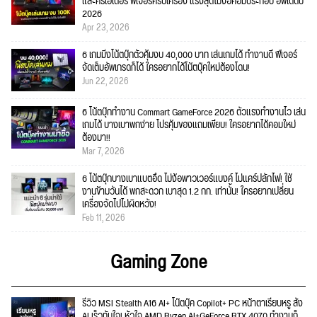
และครีเอเตอร์ ฟีเจอร์ครบเครื่อง แรงสุดไม่ง้อคอมประกอบ อัพเดตปี
2026
Apr 23, 2026
6 เกมมิ่งโน้ตบุ๊กตัวคุ้มงบ 40,000 บาท เล่นเกมได้ ทำงานดี ฟีเจอร์
จัดเต็มอัพเกรดก็ได้ ใครอยากได้โน้ตบุ๊คใหม่ต้องโดน!
Jun 22, 2026
6 โน้ตบุ๊กทำงาน Commart GameForce 2026 ตัวแรงทำงานไว เล่น
เกมได้ บางเบาพกง่าย โปรคุ้มของแถมเพียบ! ใครอยากได้คอมใหม่
ต้องมา!!
Mar 7, 2026
6 โน้ตบุ๊กบางเบาแบตอึด ไม่ง้อพาวเวอร์แบงค์ ไม่แคร์ปลั๊กไฟ! ใช้
งานข้ามวันได้ พกสะดวก เบาสุด 1.2 กก. เท่านั้น! ใครอยากเปลี่ยน
เครื่องจัดไปไม่ผิดหวัง!
Feb 11, 2026
Gaming Zone
รีวิว MSI Stealth A16 AI+ โน๊ตบุ๊ค Copilot+ PC หน้าตาเรียบหรู สั่ง
AI เร็วทันใจ! หัวใจ AMD Ryzen AI+GeForce RTX 4070 ทำงานก็