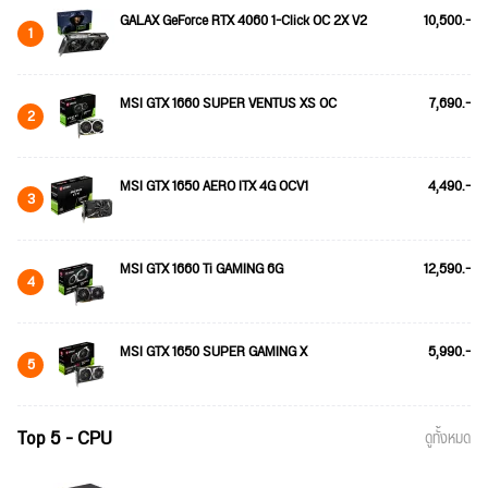
GALAX GeForce RTX 4060 1-Click OC 2X V2
10,500.-
1
MSI GTX 1660 SUPER VENTUS XS OC
7,690.-
2
MSI GTX 1650 AERO ITX 4G OCV1
4,490.-
3
MSI GTX 1660 Ti GAMING 6G
12,590.-
4
MSI GTX 1650 SUPER GAMING X
5,990.-
5
Top 5 - CPU
ดูทั้งหมด