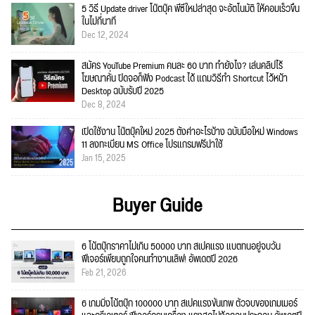
5 วิธี Update driver โน๊ตบุ๊ค พีซีใหม่ล่าสุด จะอัตโนมัติ ให้คอมเร็วขึ้น
ในไม่กี่นาที
Dec 12, 2024
สมัคร YouTube Premium คนละ 60 บาท ทำยังไง? เล่นคลิปไร้
โฆษณาคั่น ปิดจอก็ฟัง Podcast ได้ แถมวิธีทำ Shortcut ไว้หน้า
Desktop ฉบับรับปี 2025
Dec 8, 2024
เปิดใช้งาน โน๊ตบุ๊คใหม่ 2025 ตั้งค่าอะไรบ้าง ฉบับมือใหม่ Windows
11 ลงทะเบียน MS Office โปรแกรมฟรีน่าใช้
Jan 15, 2025
Buyer Guide
6 โน้ตบุ๊กราคาไม่เกิน 50000 บาท สเปคแรง แบตทนอยู่จบวัน
ฟีเจอร์เพียบถูกใจคนทำงานเลิฟ! อัพเดตปี 2026
Feb 21, 2026
6 เกมมิ่งโน้ตบุ๊ก 100000 บาท สเปคแรงขั้นเทพ ตัวจบของเกมเมอร์