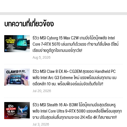
บทความที่เกี่ยวข้อง
รีวิว MSI Cyborg 15 Max C2W เกมมิ่งโน้ตบุ๊คพลัง Intel
Core 7+RTX 5070 เล่นเกมก็เร็วแรง ทำงานก็ลื่นไหล ดีไซน์
เรียบง่ายดูดีถูกใจเกมเมอร์ทุกวัย!
Aug 5, 2026
รีวิว MSI Claw 8 EX AI+ CG3EM สุดยอด Handheld PC
พลัง Intel Arc G3 Extreme ใหม่ แรงพร้อมเล่นทุกเกม แบ
ตอึดหลัก 10 ชม. พร้อมฟีเจอร์แน่นจัดเต็มถึงใจ!!
Jul 20, 2026
รีวิว MSI Stealth 16 AI+ B3WI โน้ตบุ๊คเกมมิ่งสุดเรียบหรู
พลัง Intel Core Ultra 9+RTX 5080 แรงเหลือใช้พร้อมลุยทุก
งาน ปรับสุดเล่นลื่นทุกเกมจะจอ 2K หรือ 4K ก็สบายมาก!!
Jul 3, 2026