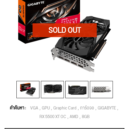
คำค้นหา :
VGA
GPU
Graphic Card
การ์ดจอ
GIGABYTE
RX 5500 XT OC
AMD
8GB