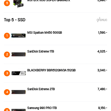
MSI GTX 1650 SUPER GAMING X
5,990.-
5
Top 5 - SSD
ดูทั้งหมด
MSI Spatium M450 500GB
1,590.-
1
SanDisk Extreme 1TB
4,025.-
2
BLACKBERRY BBR512GNV3A 512GB
3,040.-
3
SanDisk Extreme 2TB
7,480.-
4
Samsung 990 PRO 1TB
9,150.-
5