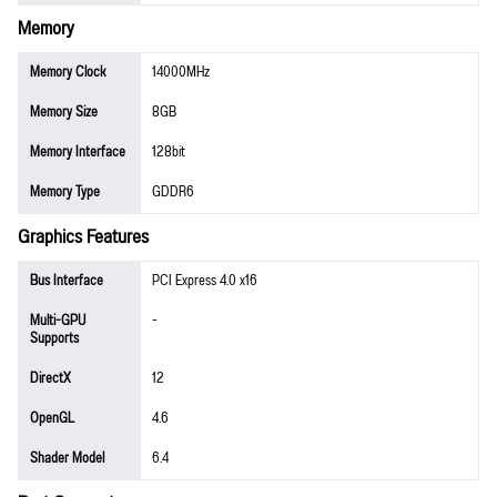
Memory
Memory Clock
14000MHz
Memory Size
8GB
Memory Interface
128bit
Memory Type
GDDR6
Graphics Features
Bus Interface
PCI Express 4.0 x16
Multi-GPU
-
Supports
DirectX
12
OpenGL
4.6
Shader Model
6.4