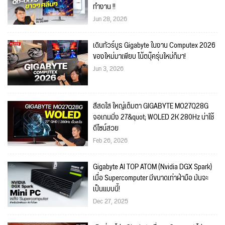
ทำงาน !!
Jun 28, 2026
เดินทัวร์บูธ Gigabyte ในงาน Computex 2026
ของใหม่มาเพียบ โน้ตบุ๊ครุ่นใหม่ก็มา!
Jun 3, 2026
สีสดใส ใหญ่เต็มตา GIGABYTE MO27Q28G
จอเกมมิ่ง 27&quot; WOLED 2K 280Hz น่าใช้
ดีไซน์สวย
Feb 26, 2026
Gigabyte AI TOP ATOM (Nvidia DGX Spark)
เมื่อ Supercomputer มีขนาดเท่าฝ่ามือ มันจะ
เป็นแบบนี้!
Dec 27, 2025