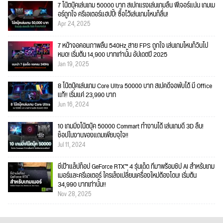
7 โน๊ตบุ๊คเล่นเกม 50000 บาท สเปกแรงเล่นเกมลื่น ฟีเจอร์แน่น เกมเม
อร์ถูกใจ ครีเอเตอร์แฮปปี้! ซื้อไว้เล่นเกมไหนก็ลื่น!
Apr 24, 2025
7 หน้าจอคอมภาพลื่น 540Hz สาย FPS ถูกใจ เล่นเกมไหนก็วินไป
หมด! เริ่มต้น 14,900 บาทเท่านั้น อัปเดตปี 2025
Jan 19, 2025
8 โน๊ตบุ๊คเล่นเกม Core Ultra 50000 บาท สเปคดีจอพับได้ มี Office
แท้!! เริ่มแค่ 23,990 บาท
Jun 16, 2024
10 เกมมิ่งโน๊ตบุ๊ค 50000 Commart ทำงานได้ เล่นเกมดี 3D ลื่น!
ช็อปในงานของแถมเพียบจุใจ!!
Jul 11, 2024
ชี้เป้าแล็ปท็อป GeForce RTX™ 4 รุ่นเด็ด ที่มาพร้อมชิป AI สำหรับเกม
เมอร์และครีเอเตอร์ ใครเล็งเปลี่ยนเครื่องใหม่ต้องโดน! เริ่มต้น
34,990 บาทเท่านั้น!!
Nov 28, 2025