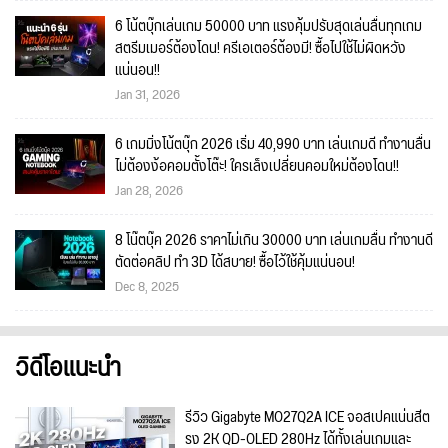
6 โน้ตบุ๊กเล่นเกม 50000 บาท แรงคุ้มปรับสุดเล่นลื่นทุกเกม
สตรีมเมอร์ต้องโดน! ครีเอเตอร์ต้องมี! ซื้อไปใช้ไม่ผิดหวัง
แน่นอน!!
Jan 31, 2026
6 เกมมิ่งโน้ตบุ๊ก 2026 เริ่ม 40,990 บาท เล่นเกมดี ทำงานลื่น
ไม่ต้องง้อคอมตั้งโต๊ะ! ใครเล็งเปลี่ยนคอมใหม่ต้องโดน!!
Jan 28, 2026
8 โน๊ตบุ๊ค 2026 ราคาไม่เกิน 30000 บาท เล่นเกมลื่น ทำงานดี
ตัดต่อคลิป ทำ 3D ได้สบาย! ซื้อไว้ใช้คุ้มแน่นอน!
Dec 8, 2025
วิดีโอแนะนำ
รีวิว Gigabyte MO27Q2A ICE จอสเปคแน่นสีต
รง 2K QD-OLED 280Hz ได้ทั้งเล่นเกมและ