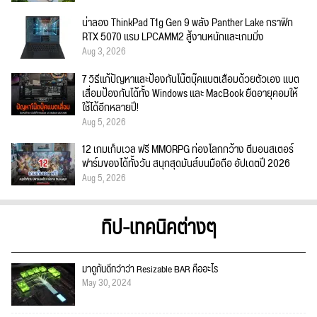
น่าลอง ThinkPad T1g Gen 9 พลัง Panther Lake กราฟิก
RTX 5070 แรม LPCAMM2 สู้งานหนักและเกมมิ่ง
Aug 3, 2026
7 วิธีแก้ปัญหาและป้องกันโน๊ตบุ๊คแบตเสื่อมด้วยตัวเอง แบต
เสื่อมป้องกันได้ทั้ง Windows และ MacBook ยืดอายุคอมให้
ใช้ได้อีกหลายปี!
Aug 5, 2026
12 เกมเก็บเวล ฟรี MMORPG ท่องโลกกว้าง ตีมอนสเตอร์
ฟาร์มของได้ทั้งวัน สนุกสุดมันส์บนมือถือ อัปเดตปี 2026
Aug 5, 2026
ทิป-เทคนิคต่างๆ
มาดูกันดีกว่าว่า Resizable BAR คืออะไร
May 30, 2024