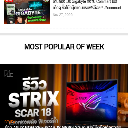
เดินส่องโปร Gigabyte ที่งาน Commart โปร
เด็ดๆ ซื้อโน้ตบุ๊คแถมแรมฟรีด้วย !! #commart
Nov 27, 2025
MOST POPULAR OF WEEK
REVIEW
• Jul 28, 2026