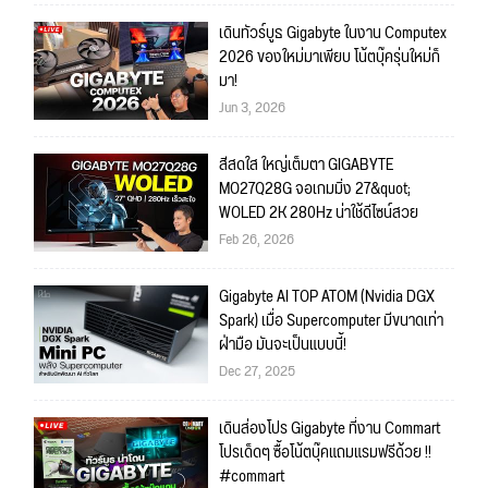
เดินทัวร์บูธ Gigabyte ในงาน Computex
2026 ของใหม่มาเพียบ โน้ตบุ๊ครุ่นใหม่ก็
มา!
Jun 3, 2026
สีสดใส ใหญ่เต็มตา GIGABYTE
MO27Q28G จอเกมมิ่ง 27&quot;
WOLED 2K 280Hz น่าใช้ดีไซน์สวย
Feb 26, 2026
Gigabyte AI TOP ATOM (Nvidia DGX
Spark) เมื่อ Supercomputer มีขนาดเท่า
ฝ่ามือ มันจะเป็นแบบนี้!
Dec 27, 2025
เดินส่องโปร Gigabyte ที่งาน Commart
โปรเด็ดๆ ซื้อโน้ตบุ๊คแถมแรมฟรีด้วย !!
#commart