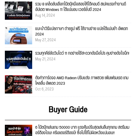
รวม 8 เคล็ดลับเลือกโน๊ตบุ๊คมือสองให้ได้คอมดี สเปคแรงทำงานดี
อัปเดต Windows 11 ได้แน่นอน เวอร์ชั่นปี 2024
Aug 14, 2024
แนะนำวิธีแปลภาษา ถ่ายรูป ฟรี ใช้งานง่าย แปลได้แม่นยำ อัพเดท
2024
May 27, 2024
รวมทุกคีย์ลัดวินโดว์ 11 กดง่ายใช้สะดวกดั่งมือโปร คุมง่ายดั่งใจนึก!
May 21, 2024
ตั้งค่าการ์ดจอ AMD Radeon ปรับแต่ง ภาพสวย เพิ่มเฟรมเรต เกม
ไหลลื่น อัพเดต 2023
Oct 6, 2023
Buyer Guide
6 โน้ตบุ๊กเล่นเกม 50000 บาท แรงคุ้มปรับสุดเล่นลื่นทุกเกม สตรีมเม
อร์ต้องโดน! ครีเอเตอร์ต้องมี! ซื้อไปใช้ไม่ผิดหวังแน่นอน!!