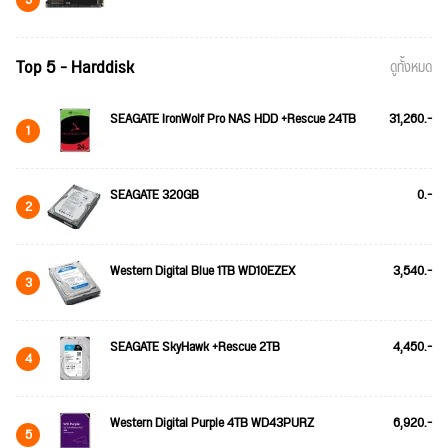
Top 5 - Harddisk
ดูทั้งหมด
SEAGATE IronWolf Pro NAS HDD +Rescue 24TB
31,260.-
1
SEAGATE 320GB
0.-
2
Western Digital Blue 1TB WD10EZEX
3,540.-
3
SEAGATE SkyHawk +Rescue 2TB
4,450.-
4
Western Digital Purple 4TB WD43PURZ
6,920.-
5