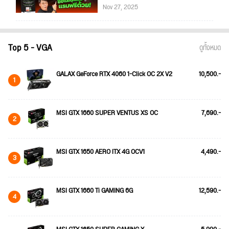
Nov 27, 2025
Top 5 - VGA
ดูทั้งหมด
GALAX GeForce RTX 4060 1-Click OC 2X V2
10,500.-
1
MSI GTX 1660 SUPER VENTUS XS OC
7,690.-
2
MSI GTX 1650 AERO ITX 4G OCV1
4,490.-
3
MSI GTX 1660 Ti GAMING 6G
12,590.-
4