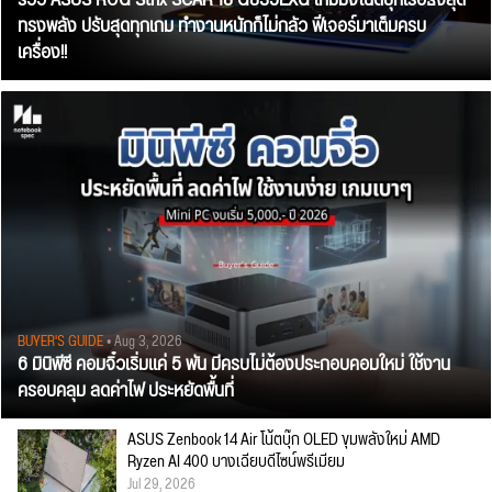
รีวิว ASUS ROG Strix SCAR 18 G835LXG เกมมิ่งโน้ตบุ๊กเรือธงสุด
ทรงพลัง ปรับสุดทุกเกม ทำงานหนักก็ไม่กลัว ฟีเจอร์มาเต็มครบ
เครื่อง!!
BUYER'S GUIDE
• Aug 3, 2026
6 มินิพีซี คอมจิ๋วเริ่มแค่ 5 พัน มีครบไม่ต้องประกอบคอมใหม่ ใช้งาน
ครอบคลุม ลดค่าไฟ ประหยัดพื้นที่
ASUS Zenbook 14 Air โน้ตบุ๊ก OLED ขุมพลังใหม่ AMD
Ryzen AI 400 บางเฉียบดีไซน์พรีเมียม
Jul 29, 2026