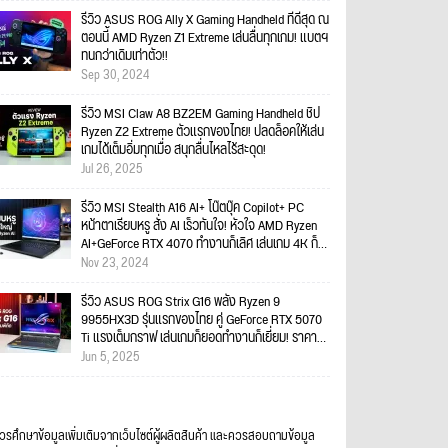
รีวิว ASUS ROG Ally X Gaming Handheld ที่ดีสุด ณ
ตอนนี้ AMD Ryzen Z1 Extreme เล่นลื่นทุกเกม! แบตฯ
ทนกว่าเดิมเท่าตัว!!
Sep 30, 2024
รีวิว MSI Claw A8 BZ2EM Gaming Handheld ชิป
Ryzen Z2 Extreme ตัวแรกของไทย! ปลดล็อคให้เล่น
เกมได้เต็มอิ่มทุกเมื่อ สนุกลื่นไหลไร้สะดุด!
Jul 26, 2025
รีวิว MSI Stealth A16 AI+ โน๊ตบุ๊ค Copilot+ PC
หน้าตาเรียบหรู สั่ง AI เร็วทันใจ! หัวใจ AMD Ryzen
AI+GeForce RTX 4070 ทำงานก็เลิศ เล่นเกม 4K ก็
ไหว!!
Nov 23, 2024
รีวิว ASUS ROG Strix G16 พลัง Ryzen 9
9955HX3D รุ่นแรกของไทย คู่ GeForce RTX 5070
Ti แรงเต็มกราฟ เล่นเกมก็ยอดทำงานก็เยี่ยม! ราคา
89,990 บาท
Jun 5, 2025
ควรศึกษาข้อมูลเพิ่มเติมจากเว็บไซต์ผู้ผลิตสินค้า และควรสอบถามข้อมูล