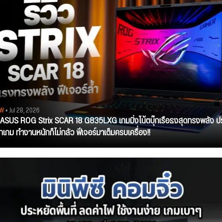
EW
• Jul 28, 2026
ว ASUS ROG Strix SCAR 18 G835LXG เกมมิ่งโน้ตบุ๊กเรือธงสุดทรงพลัง ป
ุกเกม ทำงานหนักก็ไม่กลัว ฟีเจอร์มาเต็มครบเครื่อง!!