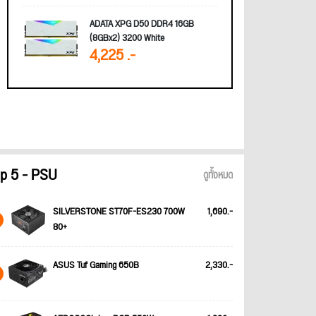
ADATA XPG D50 DDR4 16GB
(8GBx2) 3200 White
4,225 .-
p 5 - PSU
ดูทั้งหมด
SILVERSTONE ST70F-ES230 700W
1,690.-
80+
ASUS Tuf Gaming 650B
2,330.-