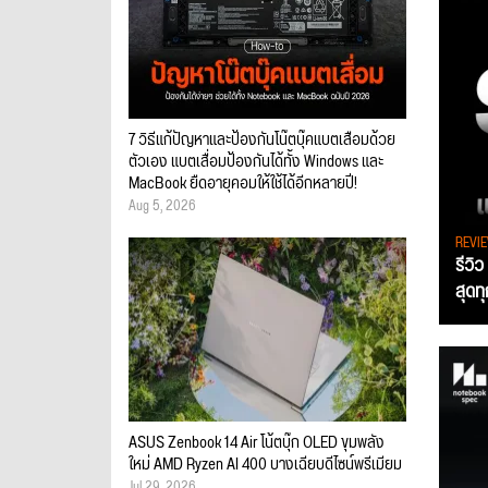
7 วิธีแก้ปัญหาและป้องกันโน๊ตบุ๊คแบตเสื่อมด้วย
ตัวเอง แบตเสื่อมป้องกันได้ทั้ง Windows และ
MacBook ยืดอายุคอมให้ใช้ได้อีกหลายปี!
Aug 5, 2026
REVI
รีวิ
สุดท
ASUS Zenbook 14 Air โน้ตบุ๊ก OLED ขุมพลัง
ใหม่ AMD Ryzen AI 400 บางเฉียบดีไซน์พรีเมียม
Jul 29, 2026