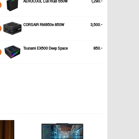
AEROCOOL Lux RGB 550W
1,290.-
CORSAIR RM850e 850W
3,500.-
Tsunami EX600 Deep Space
850.-