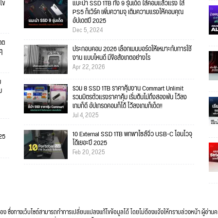
ไข
แนะนำ SSD 1TB ทั้ง 9 รุ่นเด็ด ใส่คอมแล้วแรง ใส่
PS5 ก็เวิร์ค เพิ่มความจุ เติมความแรงให้คอมคุณ
อัปเดตปี 2025
Dec 5, 2024
เดต
ประกอบคอม 2026 เลือกเมนบอร์ดให้เหมาะกับการใช้
ยๆ
งาน แบบไหนดี มีข้อสังเกตอย่างไร
Apr 22, 2026
บ
รวม 8 SSD 1TB ราคาคุ้มงาน Commart Unlimit
ม
รวมมิตรตัวแรงราคาคุ้ม เริ่มต้นไม่ถึงสองพัน ไว้ลง
เกมก็ดี อัปเกรดคอมก็ได้ ไว้ลงเกมก็เด็ด!!
Jul 4, 2025
10 External SSD 1TB พกพาไซส์จิ๋ว USB-C โอนไวจุ
025
ได้เยอะปี 2025
Feb 20, 2025
ื่อง ซึ่งทางเว็บไซต์สามารถทำการเปลี่ยนแปลงแก้ไขข้อมูลได้ โดยไม่ต้องแจ้งให้ทราบล่วงหน้า ผู้อ่าน