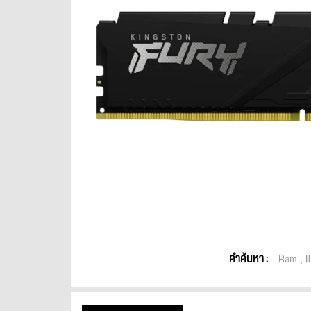
คำค้นหา :
Ram
แ