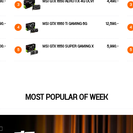
30.-
MSI GTX 1650 AERO ITX 4G OCV1
4,490.-
3
3
90.-
MSI GTX 1660 Ti GAMING 6G
12,590.-
4
4
00.-
MSI GTX 1650 SUPER GAMING X
5,990.-
5
5
MOST POPULAR OF WEEK