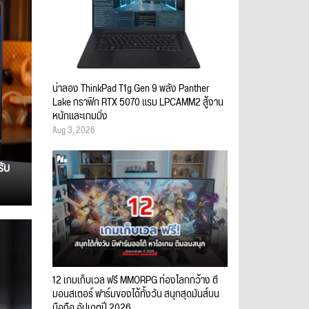
น่าลอง ThinkPad T1g Gen 9 พลัง Panther
Lake กราฟิก RTX 5070 แรม LPCAMM2 สู้งาน
หนักและเกมมิ่ง
Aug 3, 2026
รับ
12 เกมเก็บเวล ฟรี MMORPG ท่องโลกกว้าง ตี
มอนสเตอร์ ฟาร์มของได้ทั้งวัน สนุกสุดมันส์บน
มือถือ อัปเดตปี 2026