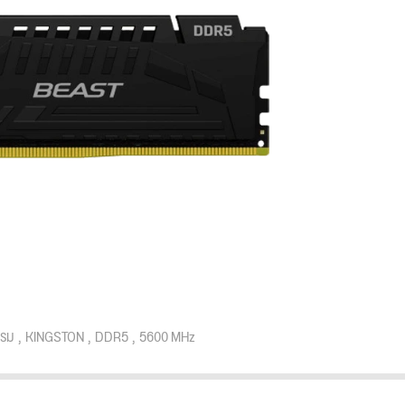
รม
KINGSTON
DDR5
5600 MHz