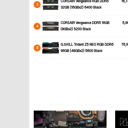
CORSAIR Vengeance RGB DDR5
16,7
3
32GB (16GBx2) 6400 Black
CORSAIR Vengeance DDR5 16GB
5,9
4
(8GBx2) 5200 Black
G.SKILL Trident Z5 NEO RGB DDR5
76,1
5
96GB (48GBx2) 5600 Black