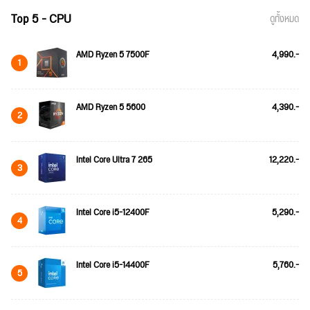
Top 5 - CPU
ดูทั้งหมด
AMD Ryzen 5 7500F
4,990.-
1
AMD Ryzen 5 5600
4,390.-
2
Intel Core Ultra 7 265
12,220.-
3
Intel Core i5-12400F
5,290.-
4
Intel Core i5-14400F
5,760.-
5