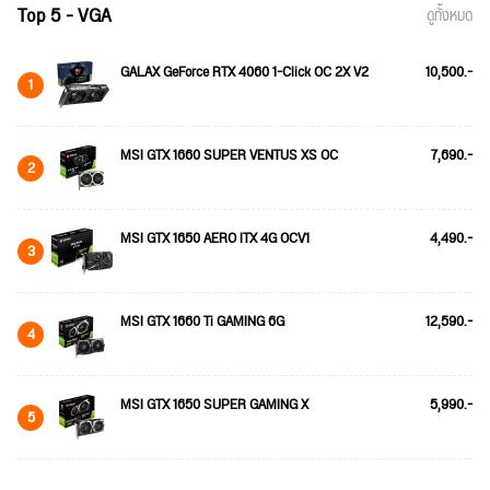
Top 5 - VGA
ดูทั้งหมด
GALAX GeForce RTX 4060 1-Click OC 2X V2
10,500.-
1
MSI GTX 1660 SUPER VENTUS XS OC
7,690.-
2
MSI GTX 1650 AERO ITX 4G OCV1
4,490.-
3
MSI GTX 1660 Ti GAMING 6G
12,590.-
4
MSI GTX 1650 SUPER GAMING X
5,990.-
5