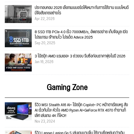
ประกอบคอม 2026 เลือกเมนบอร์ดให้เหมาะกับการใช้งาน แบบไหนดี
มีข้อสังเกตอย่างไร
Apr 22, 2026
8 SSD 1TB PCIe 4.0 เร็ว 7000MB/s, อัพเกรดง่าย เก็บข้อมูล เปิด
โปรแกรม เข้าเกมไว โปรเด็ด Advice 2025
Sep 20, 2025
3 โน้ตบุ๊ก AMD แรมเยอะ 3 ช่วงงบ รีบซื้อก่อนราคาพุ่งในปี 2026
Jan 16, 2026
Gaming Zone
รีวิว MSI Stealth A16 AI+ โน๊ตบุ๊ค Copilot+ PC หน้าตาเรียบหรู สั่ง
AI เร็วทันใจ! หัวใจ AMD Ryzen AI+GeForce RTX 4070 ทำงานก็
เลิศ เล่นเกม 4K ก็ไหว!!
Nov 23, 2024
รีวิว Lenovo Legion Go S เล่นเกมนานขึ้น ใช้งานยืดหยุ่นกว่าเดิม