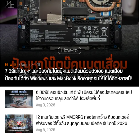
HOW TO
• Aug 5, 2026
7 วิธีแก้ปัญหาและป้องกันโน๊ตบุ๊คแบตเสื่อมด้วยตัวเอง แบตเสื่อม
ป้องกันได้ทั้ง Windows และ MacBook ยืดอายุคอมให้ใช้ได้อีกหลายปี!
6 มินิพีซี คอมจิ๋วเริ่มแค่ 5 พัน มีครบไม่ต้องประกอบคอมใหม่
ใช้งานครอบคลุม ลดค่าไฟ ประหยัดพื้นที่
Aug 3, 2026
12 เกมเก็บเวล ฟรี MMORPG ท่องโลกกว้าง ตีมอนสเตอร์
ฟาร์มของได้ทั้งวัน สนุกสุดมันส์บนมือถือ อัปเดตปี 2026
Aug 5, 2026