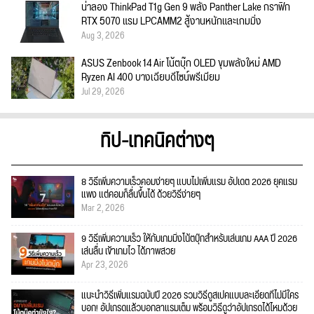
น่าลอง ThinkPad T1g Gen 9 พลัง Panther Lake กราฟิก
RTX 5070 แรม LPCAMM2 สู้งานหนักและเกมมิ่ง
Aug 3, 2026
ASUS Zenbook 14 Air โน้ตบุ๊ก OLED ขุมพลังใหม่ AMD
Ryzen AI 400 บางเฉียบดีไซน์พรีเมียม
Jul 29, 2026
ทิป-เทคนิคต่างๆ
8 วิธีเพิ่มความเร็วคอมง่ายๆ แบบไม่เพิ่มแรม อัปเดต 2026 ยุคแรม
แพง แต่คอมก็ลื่นขึ้นได้ ด้วยวิธีง่ายๆ
Mar 2, 2026
9 วิธีเพิ่มความเร็ว ให้กับเกมมิ่งโน้ตบุ๊กสำหรับเล่นเกม AAA ปี 2026
เล่นลื่น เข้าเกมไว ได้ภาพสวย
Apr 23, 2026
แนะนำวิธีเพิ่มแรมฉบับปี 2026 รวมวิธีดูสเปคแบบละเอียดที่ไม่มีใคร
บอก! อัปเกรดแล้วบอกลาแรมเต็ม พร้อมวิธีดูว่าอัปเกรดได้ไหมด้วย