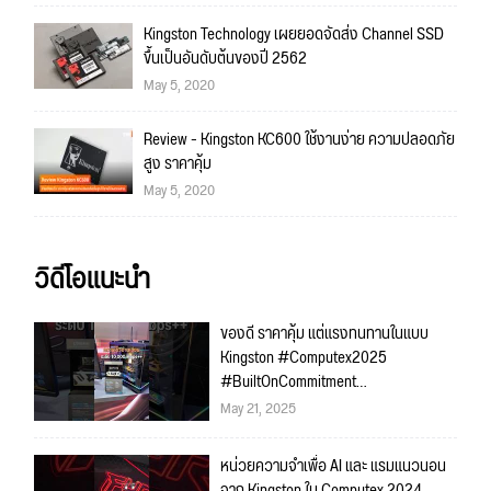
Kingston Technology เผยยอดจัดส่ง Channel SSD
ขึ้นเป็นอันดับต้นของปี 2562
May 5, 2020
Review - Kingston KC600 ใช้งานง่าย ความปลอดภัย
สูง ราคาคุ้ม
May 5, 2020
วิดีโอแนะนำ
ของดี ราคาคุ้ม แต่แรงทนทานในแบบ
Kingston #Computex2025
#BuiltOnCommitment
#KingstonFutureCity
May 21, 2025
หน่วยความจำเพื่อ AI และ แรมแนวนอน
จาก Kingston ใน Computex 2024