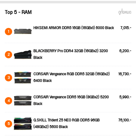
Top 5 - RAM
ดูทั้งหมด
HIKSEMI ARMOR DDR5 16GB (16GBx1) 6000 Black
7,015.-
1
BLACKBERRY Pro DDR4 32GB (16GBx2) 3200
6,200.-
2
Black
CORSAIR Vengeance RGB DDR5 32GB (16GBx2)
16,730.-
3
6400 Black
CORSAIR Vengeance DDR5 16GB (8GBx2) 5200
5,990.-
4
Black
G.SKILL Trident Z5 NEO RGB DDR5 96GB
76,100.-
5
(48GBx2) 5600 Black