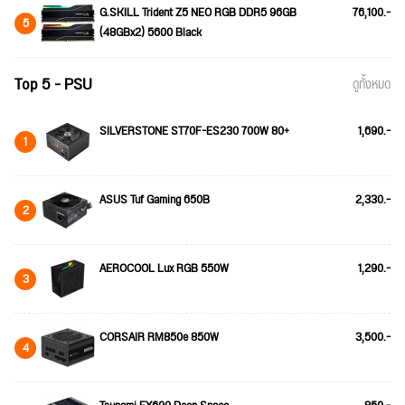
G.SKILL Trident Z5 NEO RGB DDR5 96GB
76,100.-
5
(48GBx2) 5600 Black
Top 5 - PSU
ดูทั้งหมด
SILVERSTONE ST70F-ES230 700W 80+
1,690.-
1
ASUS Tuf Gaming 650B
2,330.-
2
AEROCOOL Lux RGB 550W
1,290.-
3
CORSAIR RM850e 850W
3,500.-
4