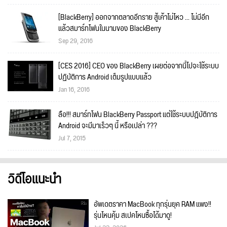
[BlackBerry] ออกจากตลาดอีกราย สู้เค้าไม่ไหว ... ไม่มีอีก
แล้วสมาร์ทโฟนในนามของ BlackBerry
Sep 29, 2016
[CES 2016] CEO ของ BlackBerry เผยต่อจากนี้ไปจะใช้ระบบ
ปฏิบัติการ Android เต็มรูปแบบแล้ว
Jan 16, 2016
ลือ!!! สมาร์ทโฟน BlackBerry Passport แต่ใช้ระบบปฎิบัติการ
Android จะมีมาเร็วๆ นี้ หรือเปล่า ???
Jul 7, 2015
วิดีโอแนะนำ
อัพเดตราคา MacBook ทุกรุ่นยุค RAM แพง!!
รุ่นไหนคุ้ม สเปคไหนซื้อได้มาดู!