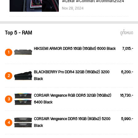
#Lexar #Commart #commart2024
Nov 28, 2024
Top 5 - RAM
ดูทั้งหมด
HIKSEMI ARMOR DDR5 16GB (16GBx1) 6000 Black
7,015.-
1
BLACKBERRY Pro DDR4 32GB (16GBx2) 3200
6,200.-
2
Black
CORSAIR Vengeance RGB DDR5 32GB (16GBx2)
16,730.-
3
6400 Black
CORSAIR Vengeance DDR5 16GB (8GBx2) 5200
5,990.-
4
Black