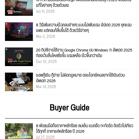
แก้ไขง่ายๆ ด้วยตัวเอง
Jun 11, 2026
8 วิธีเพิ่มความเร็วคอมง่ายๆ แบบไม่เพิ่มแรม อัปเดต 2026 ยุคแรม
แพง แต่คอมก็ลื่นขึ้นได้ ด้วยวิธีง่ายๆ
Mar 2, 2026
20 ทิปส์การใช้งาน Google Chrome บน Windows 11 อัพเดต 2025
ท่องเว็บลื่นไหลยิ่งขึ้น แรมเหลือ เร็วขึ้นกว่าเดิม
Dec 12, 2025
แอพกู้เงิน กู้ง่าย ไม่ผิดกฎหมาย ตอบโจทย์คนอยากใช้เงินด่วน
อัพเดท 2026
Mar 14, 2026
Buyer Guide
8 พัดลมมือถือราคาหลักร้อย ลมเย็น แบตอึด กะทัดรัด ติดตัวไปเที่ยว
ได้ทุกที่ ราคาแค่หลักร้อย ปี 2026
Jul 27, 2026