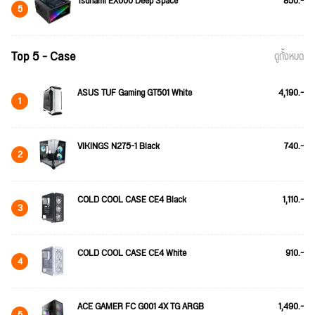
Tsunami EX600 Deep Space
850.-
5
Top 5 - Case
ดูทั้งหมด
ASUS TUF Gaming GT501 White
4,190.-
1
VIKINGS N275-1 Black
740.-
2
COLD COOL CASE CE4 Black
1,110.-
3
COLD COOL CASE CE4 White
910.-
4
ACE GAMER FC G001 4X TG ARGB
1,490.-
5