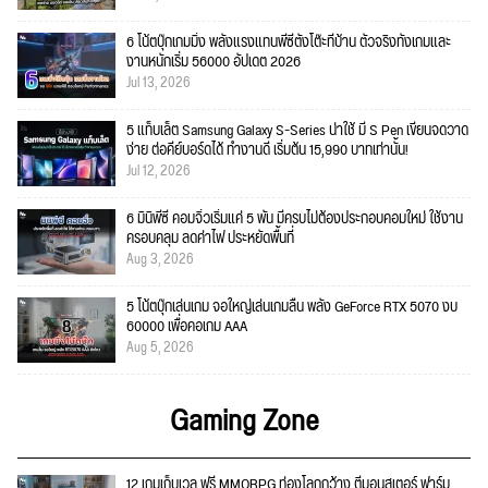
6 โน้ตบุ๊กเกมมิ่ง พลังแรงแทนพีซีตั้งโต๊ะที่บ้าน ตัวจริงทั้งเกมและ
งานหนักเริ่ม 56000 อัปเดต 2026
Jul 13, 2026
5 แท็บเล็ต Samsung Galaxy S-Series น่าใช้ มี S Pen เขียนจดวาด
ง่าย ต่อคีย์บอร์ดได้ ทำงานดี เริ่มต้น 15,990 บาทเท่านั้น!
Jul 12, 2026
6 มินิพีซี คอมจิ๋วเริ่มแค่ 5 พัน มีครบไม่ต้องประกอบคอมใหม่ ใช้งาน
ครอบคลุม ลดค่าไฟ ประหยัดพื้นที่
Aug 3, 2026
5 โน้ตบุ๊กเล่นเกม จอใหญ่เล่นเกมลื่น พลัง GeForce RTX 5070 งบ
60000 เพื่อคอเกม AAA
Aug 5, 2026
Gaming Zone
12 เกมเก็บเวล ฟรี MMORPG ท่องโลกกว้าง ตีมอนสเตอร์ ฟาร์ม