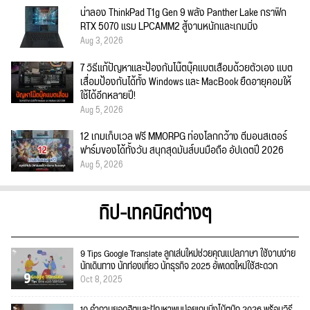
น่าลอง ThinkPad T1g Gen 9 พลัง Panther Lake กราฟิก
RTX 5070 แรม LPCAMM2 สู้งานหนักและเกมมิ่ง
Aug 3, 2026
7 วิธีแก้ปัญหาและป้องกันโน๊ตบุ๊คแบตเสื่อมด้วยตัวเอง แบต
เสื่อมป้องกันได้ทั้ง Windows และ MacBook ยืดอายุคอมให้
ใช้ได้อีกหลายปี!
Aug 5, 2026
12 เกมเก็บเวล ฟรี MMORPG ท่องโลกกว้าง ตีมอนสเตอร์
ฟาร์มของได้ทั้งวัน สนุกสุดมันส์บนมือถือ อัปเดตปี 2026
Aug 5, 2026
ทิป-เทคนิคต่างๆ
9 Tips Google Translate ลูกเล่นใหม่ช่วยคุณแปลภาษา ใช้งานง่าย
นักเดินทาง นักท่องเที่ยว นักธุรกิจ 2025 อัพเดตใหม่ใช้สะดวก
Oct 8, 2025
10 คำถามยอดฮิตและปัญหาพบบ่อยเกมมิ่งโน้ตบุ๊ก 2026 พร้อมวิธี