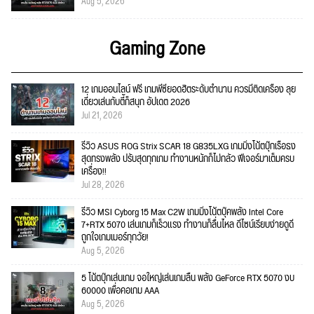
Aug 5, 2026
Gaming Zone
12 เกมออนไลน์ ฟรี เกมพีซียอดฮิตระดับตำนาน ควรมีติดเครื่อง ลุย
เดี่ยวเล่นกับตี้ก็สนุก อัปเดต 2026
Jul 21, 2026
รีวิว ASUS ROG Strix SCAR 18 G835LXG เกมมิ่งโน้ตบุ๊กเรือธง
สุดทรงพลัง ปรับสุดทุกเกม ทำงานหนักก็ไม่กลัว ฟีเจอร์มาเต็มครบ
เครื่อง!!
Jul 28, 2026
รีวิว MSI Cyborg 15 Max C2W เกมมิ่งโน้ตบุ๊คพลัง Intel Core
7+RTX 5070 เล่นเกมก็เร็วแรง ทำงานก็ลื่นไหล ดีไซน์เรียบง่ายดูดี
ถูกใจเกมเมอร์ทุกวัย!
Aug 5, 2026
5 โน้ตบุ๊กเล่นเกม จอใหญ่เล่นเกมลื่น พลัง GeForce RTX 5070 งบ
60000 เพื่อคอเกม AAA
Aug 5, 2026