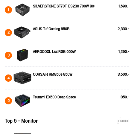
SILVERSTONE ST70F-ES230 700W 80+
1,690.-
1
ASUS Tuf Gaming 650B
2,330.-
2
AEROCOOL Lux RGB 550W
1,290.-
3
CORSAIR RM850e 850W
3,500.-
4
Tsunami EX600 Deep Space
850.-
5
Top 5 - Monitor
ดูทั้งหมด