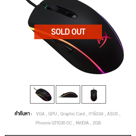
คำค้นหา :
VGA
GPU
Graphic Card
การ์ดจอ
ASUS
Phoenix GT1030 OC
NVIDIA
2GB