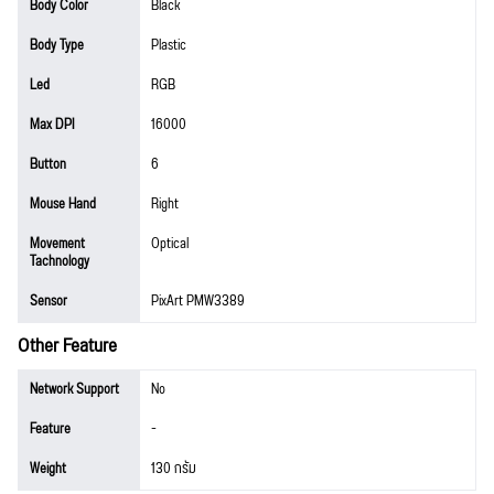
Body Color
Black
Body Type
Plastic
Led
RGB
Max DPI
16000
Button
6
Mouse Hand
Right
Movement
Optical
Tachnology
Sensor
PixArt PMW3389
Other Feature
Network Support
No
Feature
-
Weight
130 กรัม