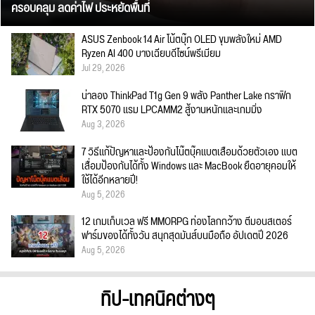
ครอบคลุม ลดค่าไฟ ประหยัดพื้นที่
ASUS Zenbook 14 Air โน้ตบุ๊ก OLED ขุมพลังใหม่ AMD
Ryzen AI 400 บางเฉียบดีไซน์พรีเมียม
Jul 29, 2026
น่าลอง ThinkPad T1g Gen 9 พลัง Panther Lake กราฟิก
RTX 5070 แรม LPCAMM2 สู้งานหนักและเกมมิ่ง
Aug 3, 2026
7 วิธีแก้ปัญหาและป้องกันโน๊ตบุ๊คแบตเสื่อมด้วยตัวเอง แบต
เสื่อมป้องกันได้ทั้ง Windows และ MacBook ยืดอายุคอมให้
ใช้ได้อีกหลายปี!
Aug 5, 2026
12 เกมเก็บเวล ฟรี MMORPG ท่องโลกกว้าง ตีมอนสเตอร์
ฟาร์มของได้ทั้งวัน สนุกสุดมันส์บนมือถือ อัปเดตปี 2026
Aug 5, 2026
ทิป-เทคนิคต่างๆ