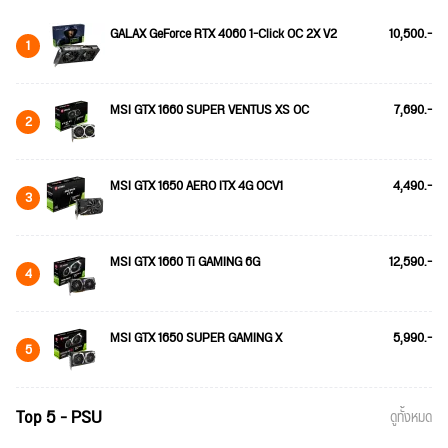
GALAX GeForce RTX 4060 1-Click OC 2X V2
10,500.-
1
MSI GTX 1660 SUPER VENTUS XS OC
7,690.-
2
MSI GTX 1650 AERO ITX 4G OCV1
4,490.-
3
MSI GTX 1660 Ti GAMING 6G
12,590.-
4
MSI GTX 1650 SUPER GAMING X
5,990.-
5
Top 5 - PSU
ดูทั้งหมด