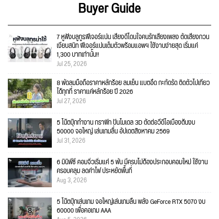
Buyer Guide
7 หูฟังบลูทูธฟีเจอร์แน่น เสียงดีโดนใจคนรักเสียงเพลง ตัดเสียงกวน
เงียบสนิท ฟีเจอร์แน่นเต็มตัวพร้อมแอพฯ ใช้งานง่ายสุด เริ่มแค่
1,300 บาทเท่านั้น!!
Jul 25, 2026
8 พัดลมมือถือราคาหลักร้อย ลมเย็น แบตอึด กะทัดรัด ติดตัวไปเที่ยว
ได้ทุกที่ ราคาแค่หลักร้อย ปี 2026
Jul 27, 2026
5 โน้ตบุ๊กทำงาน กราฟิก ปั้นโมเดล 3D ตัดต่อวีดีโอเบื้องต้นงบ
50000 จอใหญ่ เล่นเกมลื่น อัปเดตสิงหาคม 2569
Jul 31, 2026
6 มินิพีซี คอมจิ๋วเริ่มแค่ 5 พัน มีครบไม่ต้องประกอบคอมใหม่ ใช้งาน
ครอบคลุม ลดค่าไฟ ประหยัดพื้นที่
Aug 3, 2026
5 โน้ตบุ๊กเล่นเกม จอใหญ่เล่นเกมลื่น พลัง GeForce RTX 5070 งบ
60000 เพื่อคอเกม AAA