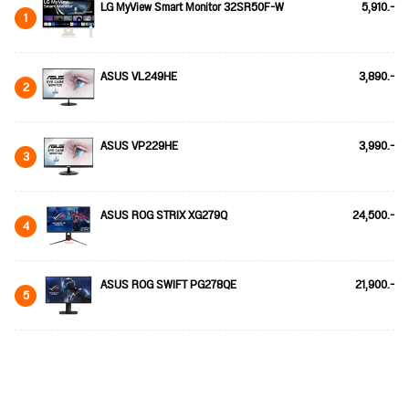
LG MyView Smart Monitor 32SR50F-W
5,910.-
1
ASUS VL249HE
3,890.-
2
ASUS VP229HE
3,990.-
3
ASUS ROG STRIX XG279Q
24,500.-
4
ASUS ROG SWIFT PG278QE
21,900.-
5