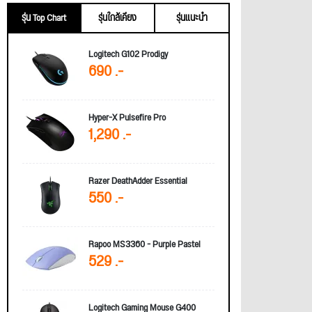
รุ่น Top Chart
รุ่นใกล้เคียง
รุ่นแนะนำ
Logitech G102 Prodigy
690 .-
Hyper-X Pulsefire Pro
1,290 .-
Razer DeathAdder Essential
550 .-
Rapoo MS3360 - Purple Pastel
529 .-
Logitech Gaming Mouse G400