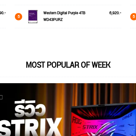
90.-
Western Digital Purple 4TB
6,920.-
5
5
WD43PURZ
MOST POPULAR OF WEEK