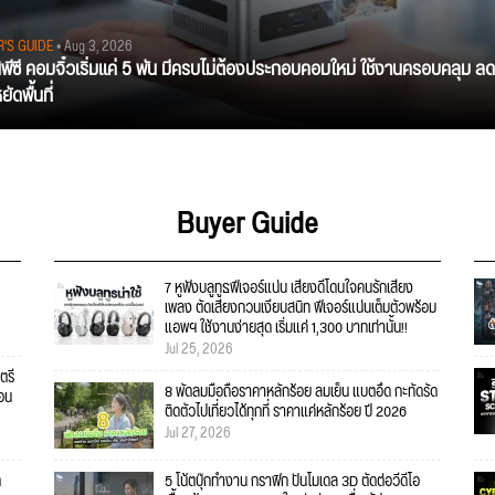
R'S GUIDE
• Aug 3, 2026
นิพีซี คอมจิ๋วเริ่มแค่ 5 พัน มีครบไม่ต้องประกอบคอมใหม่ ใช้งานครอบคลุม ลด
ัดพื้นที่
Buyer Guide
7 หูฟังบลูทูธฟีเจอร์แน่น เสียงดีโดนใจคนรักเสียง
เพลง ตัดเสียงกวนเงียบสนิท ฟีเจอร์แน่นเต็มตัวพร้อม
แอพฯ ใช้งานง่ายสุด เริ่มแค่ 1,300 บาทเท่านั้น!!
Jul 25, 2026
ตรี
8 พัดลมมือถือราคาหลักร้อย ลมเย็น แบตอึด กะทัดรัด
คอน
ติดตัวไปเที่ยวได้ทุกที่ ราคาแค่หลักร้อย ปี 2026
Jul 27, 2026
ก
5 โน้ตบุ๊กทำงาน กราฟิก ปั้นโมเดล 3D ตัดต่อวีดีโอ