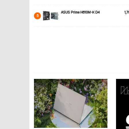
ASUS Prime H610M-K D4
1,7
5