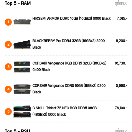
Top 5 - RAM
ดูทั้งหมด
HIKSEMI ARMOR DDR5 16GB (16GBx1) 6000 Black
7,015.-
1
BLACKBERRY Pro DDR4 32GB (16GBx2) 3200
6,200.-
2
Black
CORSAIR Vengeance RGB DDR5 32GB (16GBx2)
16,730.-
3
6400 Black
CORSAIR Vengeance DDR5 16GB (8GBx2) 5200
5,990.-
4
Black
G.SKILL Trident Z5 NEO RGB DDR5 96GB
76,100.-
5
(48GBx2) 5600 Black
Top 5 - PSU
ดูทั้งหมด