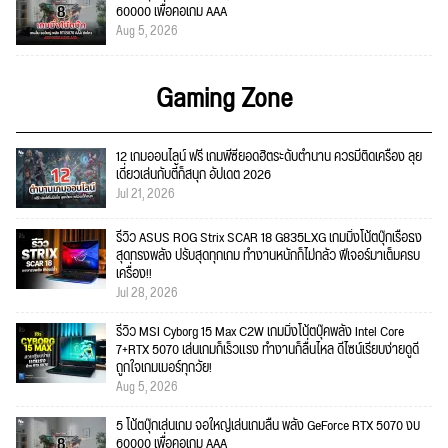
60000 เพื่อคอเกม AAA
Aug 5, 2026
Gaming Zone
12 เกมออนไลน์ ฟรี เกมพีซียอดฮิตระดับตำนาน ควรมีติดเครื่อง ลุย
เดี่ยวเล่นกับตี้ก็สนุก อัปเดต 2026
Jul 21, 2026
รีวิว ASUS ROG Strix SCAR 18 G835LXG เกมมิ่งโน้ตบุ๊กเรือธง
สุดทรงพลัง ปรับสุดทุกเกม ทำงานหนักก็ไม่กลัว ฟีเจอร์มาเต็มครบ
เครื่อง!!
Jul 28, 2026
รีวิว MSI Cyborg 15 Max C2W เกมมิ่งโน้ตบุ๊คพลัง Intel Core
7+RTX 5070 เล่นเกมก็เร็วแรง ทำงานก็ลื่นไหล ดีไซน์เรียบง่ายดูดี
ถูกใจเกมเมอร์ทุกวัย!
Aug 5, 2026
5 โน้ตบุ๊กเล่นเกม จอใหญ่เล่นเกมลื่น พลัง GeForce RTX 5070 งบ
60000 เพื่อคอเกม AAA