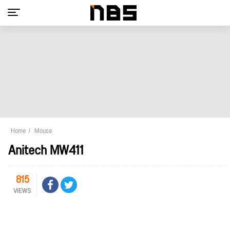
Home
Mouse
Anitech MW411
815
VIEWS