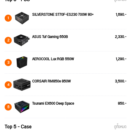
SILVERSTONE ST70F-ES230 700W 80+
1,690.-
1
ASUS Tuf Gaming 650B
2,330.-
2
AEROCOOL Lux RGB 550W
1,290.-
3
CORSAIR RM850e 850W
3,500.-
4
Tsunami EX600 Deep Space
850.-
5
Top 5 - Case
ดูทั้งหมด