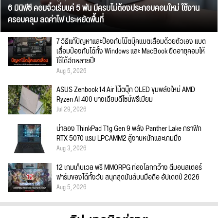
6 มินิพีซี คอมจิ๋วเริ่มแค่ 5 พัน มีครบไม่ต้องประกอบคอมใหม่ ใช้งาน
ครอบคลุม ลดค่าไฟ ประหยัดพื้นที่
7 วิธีแก้ปัญหาและป้องกันโน๊ตบุ๊คแบตเสื่อมด้วยตัวเอง แบต
เสื่อมป้องกันได้ทั้ง Windows และ MacBook ยืดอายุคอมให้
ใช้ได้อีกหลายปี!
Aug 5, 2026
ASUS Zenbook 14 Air โน้ตบุ๊ก OLED ขุมพลังใหม่ AMD
Ryzen AI 400 บางเฉียบดีไซน์พรีเมียม
Jul 29, 2026
น่าลอง ThinkPad T1g Gen 9 พลัง Panther Lake กราฟิก
RTX 5070 แรม LPCAMM2 สู้งานหนักและเกมมิ่ง
Aug 3, 2026
12 เกมเก็บเวล ฟรี MMORPG ท่องโลกกว้าง ตีมอนสเตอร์
ฟาร์มของได้ทั้งวัน สนุกสุดมันส์บนมือถือ อัปเดตปี 2026
Aug 5, 2026