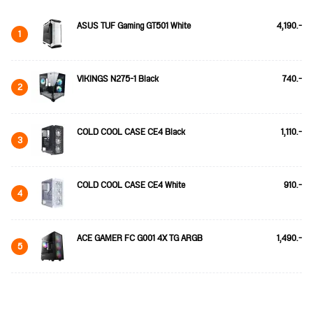
ASUS TUF Gaming GT501 White
4,190.-
1
VIKINGS N275-1 Black
740.-
2
COLD COOL CASE CE4 Black
1,110.-
3
COLD COOL CASE CE4 White
910.-
4
ACE GAMER FC G001 4X TG ARGB
1,490.-
5