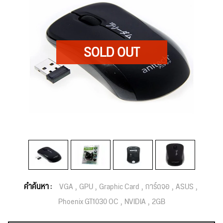
คำค้นหา :
VGA
GPU
Graphic Card
การ์ดจอ
ASUS
Phoenix GT1030 OC
NVIDIA
2GB