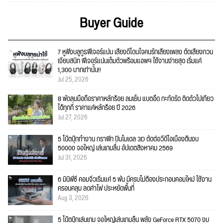
Buyer Guide
7 หูฟังบลูทูธฟีเจอร์แน่น เสียงดีโดนใจคนรักเสียงเพลง ตัดเสียงกวน
เงียบสนิท ฟีเจอร์แน่นเต็มตัวพร้อมแอพฯ ใช้งานง่ายสุด เริ่มแค่
1,300 บาทเท่านั้น!!
Jul 25, 2026
8 พัดลมมือถือราคาหลักร้อย ลมเย็น แบตอึด กะทัดรัด ติดตัวไปเที่ยว
ได้ทุกที่ ราคาแค่หลักร้อย ปี 2026
Jul 27, 2026
5 โน้ตบุ๊กทำงาน กราฟิก ปั้นโมเดล 3D ตัดต่อวีดีโอเบื้องต้นงบ
50000 จอใหญ่ เล่นเกมลื่น อัปเดตสิงหาคม 2569
Jul 31, 2026
6 มินิพีซี คอมจิ๋วเริ่มแค่ 5 พัน มีครบไม่ต้องประกอบคอมใหม่ ใช้งาน
ครอบคลุม ลดค่าไฟ ประหยัดพื้นที่
Aug 3, 2026
5 โน้ตบุ๊กเล่นเกม จอใหญ่เล่นเกมลื่น พลัง GeForce RTX 5070 งบ