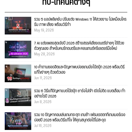
ทิป-เทคนิคต่างๆ
รวม 5 แอปพลิเคชัน ปรับแต่ง Windows 11 ให้สวยงาม ไม่เหมือนใคร
ธีม ภาพ เสียง พร้อมวิธีทำ
May 19, 2026
7 AI แต่งเพลงสุดเจ๋งปี 2026 สร้างสรรค์เสียงดนตรีง่ายๆ ได้ด้วย
ตัวคุณเอง สำหรับคนรักดนตรีและคอนเทนต์ครีเอเตอร์มือใหม่
May 28, 2026
10 คำถามยอดฮิตและปัญหาพบบ่อยเกมมิ่งโน้ตบุ๊ก 2026 พร้อมวิธี
แก้ไขง่ายๆ ด้วยตัวเอง
Jun 11, 2026
รวม 6 วิธีแก้ปัญหาแบตโน้ตบุ๊ก ชาร์จไม่เข้า เปิดไม่ติด แบตเสื่อม ทำ
อย่างไรปี 2026
Jun 8, 2026
รวม 10 ปัญหาคอมเล่นเกมกระตุก เกมช้า เฟรมเรตตกที่เกมเมอร์เจอ
บ่อยปี 2026 พร้อมวิธีแก้ไข ให้คุณสนุกต่อได้ไม่สะดุด
Jul 16, 2026